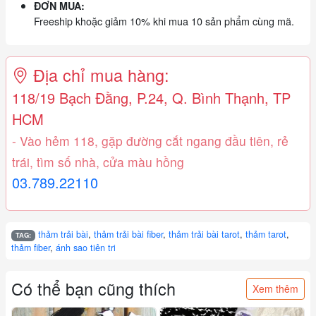
ĐƠN MUA:
Freeship khoặc giảm 10% khi mua 10 sản phẩm cùng mã.
Địa chỉ mua hàng:
118/19 Bạch Đằng, P.24, Q. Bình Thạnh, TP
HCM
- Vào hẻm 118, gặp đường cắt ngang đầu tiên, rẻ
trái, tìm số nhà, cửa màu hồng
03.789.22110
thảm trải bài
,
thảm trải bài fiber
,
thảm trải bài tarot
,
thảm tarot
,
TAG:
thảm fiber
,
ánh sao tiên tri
Có thể bạn cũng thích
Xem thêm