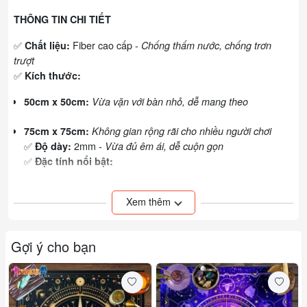
THÔNG TIN CHI TIẾT
✅
Fiber cao cấp -
Chất liệu:
Chống thấm nước, chống trơn
trượt
✅
Kích thước:
50cm x 50cm:
Vừa vặn với bàn nhỏ, dễ mang theo
75cm x 75cm:
Không gian rộng rãi cho nhiều người chơi
✅
2mm -
Độ dày:
Vừa đủ êm ái, dễ cuộn gọn
✅
Đặc tính nổi bật:
Không thấm nước, lau sạch dễ dàng
Xem thêm
Bề mặt mịn, bảo vệ bài không trầy xước
Gợi ý cho bạn
Viền may chắc chắn, chống bung sờn
#ThamTraiBai #ThamChongTham #PhuKienChoiBai
#BaiTarot #BaiKhoaHoc #DoChoi