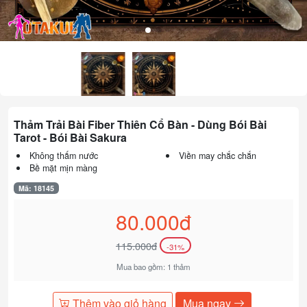
Thảm Trải Bài Fiber Thiên Cổ Bàn - Dùng Bói Bài
Tarot - Bói Bài Sakura
Không thấm nước
Viền may chắc chắn
Bề mặt mịn màng
Mã: 18145
80.000đ
115.000đ
-31%
Mua bao gồm: 1 thảm
Thêm vào giỏ hàng
Mua ngay