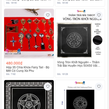
Bói Bài Sakura
Sakura
Mã: 18140
Mã: 18139
Vòng Tròn Khởi Nguyên – Thảm
480.000₫
Trải Bài Huyền Học 50X50 Vải
Hộp 35 Chìa Khóa Fairy Tail - Bộ
Không Dệt
Mới Có Cung Xà Phu
Mã: 7182
Mã: 18128