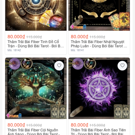
80.000₫
80.000₫
115.000₫
115.000₫
Thảm Trải Bài Fiber Tinh Đồ Cổ
Thảm Trải Bài Fiber Nhật Nguyệt
Trận - Dùng Bói Bài Tarot - Bói Bài
Pháp Luân - Dùng Bói Bài Tarot -
Sakura
Bói Bài Sakura
Mã: 18142
Mã: 18141
80.000₫
80.000₫
115.000₫
115.000₫
Thảm Trải Bài Fiber Cội Nguồn
Thảm Trải Bài Fiber Ánh Sao Tiên
Ánh Sáng - Dùng Bói Bài Tarot -
Tri - Dùng Bói Bài Tarot - Bói Bài