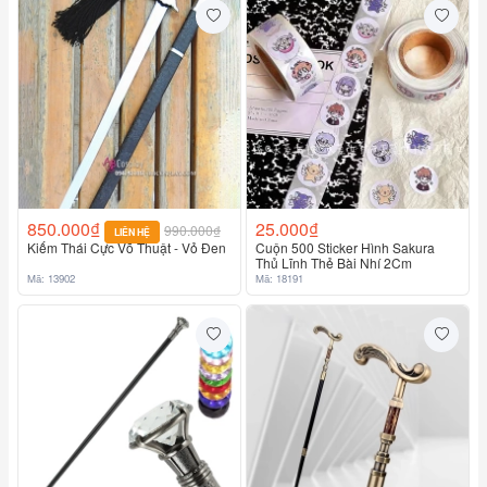
850.000₫
25.000₫
990.000₫
LIÊN HỆ
Kiếm Thái Cực Võ Thuật - Vỏ Đen
Cuộn 500 Sticker Hình Sakura
Thủ Lĩnh Thẻ Bài Nhí 2Cm
Mã: 13902
Mã: 18191