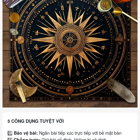
5 CÔNG DỤNG TUYỆT VỜI
1️⃣
Ngăn bài tiếp xúc trực tiếp với bề mặt bàn
Bảo vệ bài:
2️⃣
Giữ bài cố định, không bị xê dịch
Chống trơn: