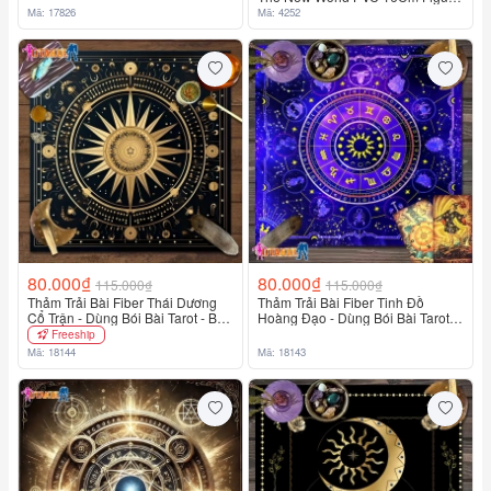
Sanji Anime Vua Hải Tặc
Mã: 17826
Mã: 4252
80.000₫
80.000₫
115.000₫
115.000₫
Thảm Trải Bài Fiber Thái Dương
Thảm Trải Bài Fiber Tinh Đồ
Cổ Trận - Dùng Bói Bài Tarot - Bói
Hoàng Đạo - Dùng Bói Bài Tarot -
Bài Sakura
Bói Bài Sakura
Freeship
Mã: 18144
Mã: 18143