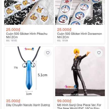
25.000₫
25.000₫
Cuộn 500 Sticker Hình Pikachu
Cuộn 500 Sticker Hình Doraemon
Nhí 2Cm
Nhí 2Cm
Mã: 18185
Mã: 18184
35.000₫
99.000₫
Dây Chuyền Naruto Xanh Dương
Mô Hình Sanji One Piece Ver. For
The New World PVC 16Cm Figure