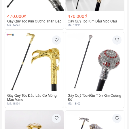
470.000₫
470.000₫
Gậy Quý Tộc Kim Cương Thân Bạc
Gậy Quý Tộc Kim Đầu Móc Câu
Mã: 14641
Mã: 17293
Gậy Quý Tộc Đầu Lâu Có Móng
Gậy Quý Tộc Đầu Tròn Kim Cương
Màu Vàng
Đỏ
Mã: 18101
Mã: 18102