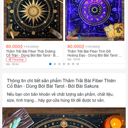
👉
🎁
Đặt hàng ngay để nhận quà tặng hấp dẫn!
Đơn vị tính: Cái
80.000₫
80.000₫
115.000₫
115.000₫
Thảm Trải Bài Fiber Thái Dương
Thảm Trải Bài Fiber Tinh Đồ
Cổ Trận - Dùng Bói Bài Tarot - Bói
Hoàng Đạo - Dùng Bói Bài Tarot -
Bài Sakura
Bói Bài Sakura
Mã: 18143
Freeship
Mã: 18144
Thông tin chi tiết sản phẩm Thảm Trải Bài Fiber Thiên
Cổ Bàn - Dùng Bói Bài Tarot - Bói Bài Sakura
Nếu bạn còn băn khoăn về chất lượng sản phẩm, chất liệu,
size, tình trạng... hãy gọi cửa húng tôi để được tư vấn.