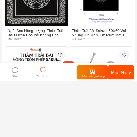
Ngôi Sao Năng Lượng -Thảm Trải
Thảm Trải Bài Sakura 60X60 Vải
Bài Huyền Học Vải Không Dệt
Nhung Xịn Mềm Êm Mướt Mát Tay
49X49
Chống Nhăn
Mã: 18127
Mã: 18126
Mua Ngay
Chat
Thêm vào giỏ hàng
Yêu thích
Home
flashsale
Giỏ hàng
Tôi
Thảm Trải Bài Sakura 60X60 Vải
430.000₫
LIÊN HỆ
Không Dệt
Gậy Quý Tộc Đầu Tròn Bạc Khắc
Hoa Văn Đơn Giản
Mã: 18125
Mã: 18124