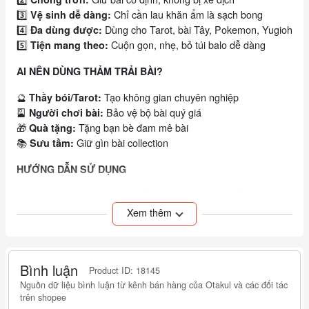
3️⃣
Chỉ cần lau khăn ẩm là sạch bong
Vệ sinh dễ dàng:
4️⃣
Dùng cho Tarot, bài Tây, Pokemon, Yugioh
Đa dùng được:
5️⃣
Cuộn gọn, nhẹ, bỏ túi balo dễ dàng
Tiện mang theo:
AI NÊN DÙNG THẢM TRẢI BÀI?
🔮
Tạo không gian chuyên nghiệp
Thầy bói/Tarot:
🎴
Bảo vệ bộ bài quý giá
Người chơi bài:
🎁
Tặng bạn bè đam mê bài
Quà tặng:
📚
Giữ gìn bài collection
Sưu tầm:
HƯỚNG DẪN SỬ DỤNG
🔹
Đặt lên bàn phẳng, vuốt nhẹ cho phẳng
Trải thảm:
🔹
Lau bằng khăn ẩm, phơi khô tự nhiên
Vệ sinh:
Xem thêm
🔹
Cuộn tròn, để nơi khô ráo
Bảo quản:
“CHƠI BÀI THẬT SANG - BẢO VỆ BÀI THẬT CHUẨN!”
Bình luận
Product ID: 18145
Nguồn dữ liệu bình luận từ kênh bán hàng của Otakul và các đối tác
trên shopee