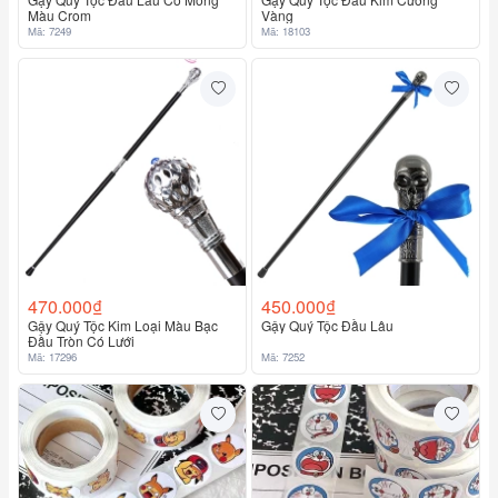
Màu Crom
Vàng
Mã: 7249
Mã: 18103
470.000₫
450.000₫
Gậy Quý Tộc Kim Loại Màu Bạc
Gậy Quý Tộc Đầu Lâu
Đầu Tròn Có Lưới
Mã: 17296
Mã: 7252