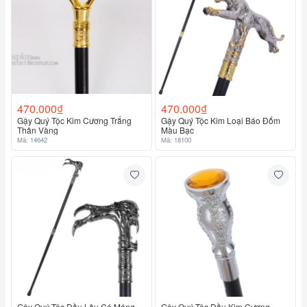
470.000₫
470.000₫
Gậy Quý Tộc Kim Cương Trắng
Gậy Quý Tộc Kim Loại Báo Đốm
Thân Vàng
Màu Bạc
Mã: 14642
Mã: 18100
Gậy Quý Tộc Đầu Lâu Có Móng
Gậy Quý Tộc Đầu Kim Cương