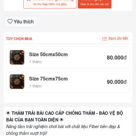
Và thu thập thêm mã giảm
Giao & thu tiền tận nơi
Yêu thích
Xem chi tiết
TÙY CHỌN MUA
Size 50cmx50cm
80.000
đ
1 thảm:
Size 75cmx75cm
90.000
đ
1 thảm:
🌟
THẢM TRẢI BÀI CAO CẤP CHỐNG THẤM - BẢO VỆ BỘ
🌟
BÀI CỦA BẠN TOÀN DIỆN
Nâng tầm trải nghiệm chơi bài với chất liệu Fiber bền đẹp &
chống thấm vượt trội!