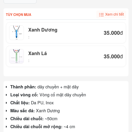
Xem chi tiết
TÙY CHỌN MUA
Xanh Dương
35.000
đ
:
Xanh Lá
35.000
đ
:
dây chuyền + mặt dây
Thành phần:
Vòng cổ mặt dây chuyền
Loại vòng cổ:
Da PU, Inox
Chất liệu:
Xanh Dương
Màu sắc đá:
~50cm
Chiều dài chuỗi:
~4 cm
Chiều dài chuỗi mở rộng: