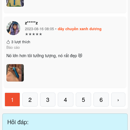
z*****z
2023-08-16 08:05 •
dây chuyền xanh dương
★★★★★
3 lượt thích
Báo cáo
Nó lớn hơn tôi tưởng tượng, nó rất đẹp 😻
1
2
3
4
5
6
›
Hỏi đáp: