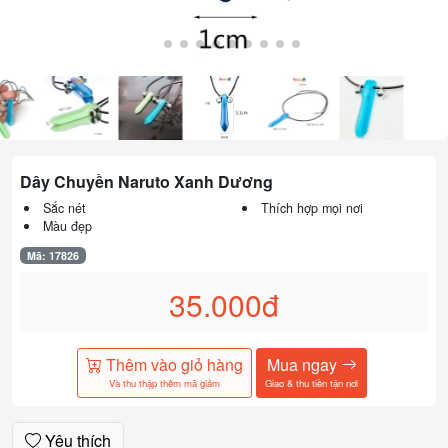
Dây Chuyền Naruto Xanh Dương
Sắc nét
Thích hợp mọi nơi
Màu đẹp
Mã: 17826
35.000đ
Thêm vào giỏ hàng
Mua ngay
Và thu thập thêm mã giảm
Giao & thu tiền tận nơi
Yêu thích