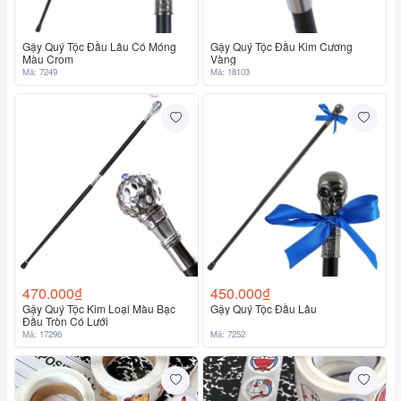
Gậy Quý Tộc Đầu Lâu Có Móng
Gậy Quý Tộc Đầu Kim Cương
Màu Crom
Vàng
Mã: 7249
Mã: 18103
470.000₫
450.000₫
Gậy Quý Tộc Kim Loại Màu Bạc
Gậy Quý Tộc Đầu Lâu
Đầu Tròn Có Lưới
Mã: 17296
Mã: 7252