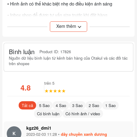
• Hình ảnh có thể khác biệt nhẹ do điều kiện ánh sáng
• Inbox shop để được tư vấn size trước khi đặt hàng
Xem thêm
👉 NHANH TAY ĐẶT HÀNG ĐỂ SỞ HỮU PHỤ KIỆN "HOT"
NHẤT NHÓM AKATSUKI!
Bình luận
Product ID: 17826
Nguồn dữ liệu bình luận từ kênh bán hàng của Otakul và các đối tác
trên shopee
trên 5
4.8
★★★★★
Tất cả
5 Sao
4 Sao
3 Sao
2 Sao
1 Sao
Có bình luận
Có hình ảnh / video
kgz26_dmi1
K
2023-02-03 11:28 •
dây chuyền xanh dương