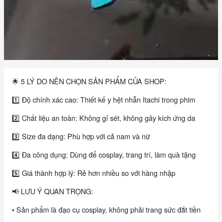
🌟 5 LÝ DO NÊN CHỌN SẢN PHẨM CỦA SHOP:
1️⃣ Độ chính xác cao: Thiết kế y hệt nhẫn Itachi trong phim
2️⃣ Chất liệu an toàn: Không gỉ sét, không gây kích ứng da
3️⃣ Size đa dạng: Phù hợp với cả nam và nữ
4️⃣ Đa công dụng: Dùng để cosplay, trang trí, làm quà tặng
5️⃣ Giá thành hợp lý: Rẻ hơn nhiều so với hàng nhập
📢 LƯU Ý QUAN TRỌNG:
• Sản phẩm là đạo cụ cosplay, không phải trang sức đắt tiền