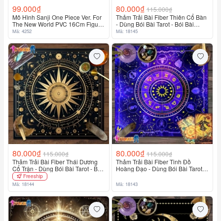
99.000₫
80.000₫
115.000₫
Mô Hình Sanji One Piece Ver. For
Thảm Trải Bài Fiber Thiên Cổ Bàn
The New World PVC 16Cm Figure
- Dùng Bói Bài Tarot - Bói Bài
Sanji Anime Vua Hải Tặc
Sakura
Mã: 4252
Mã: 18145
80.000₫
80.000₫
115.000₫
115.000₫
Thảm Trải Bài Fiber Thái Dương
Thảm Trải Bài Fiber Tinh Đồ
Cổ Trận - Dùng Bói Bài Tarot - Bói
Hoàng Đạo - Dùng Bói Bài Tarot -
Bài Sakura
Bói Bài Sakura
Freeship
Mã: 18144
Mã: 18143