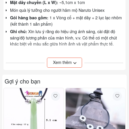
~5,1cm x 1cm
Mặt dây chuyền (L x W):
Món quà lý tưởng cho người hâm mộ Naruto Unisex
1 x Vòng cổ + mặt dây + 2 lục lạc nhôm
Gói hàng bao gồm:
(kết thành 1 sản phẩm)
Xin lưu ý rằng do hiệu ứng ánh sáng, cài đặt độ
Ghi chú:
sáng/độ tương phản của màn hình, v.v. Có thể có một chút
khác biệt về màu sắc giữa hình ảnh và vật phẩm thực tế.
Sản phẩm do Otakul cung cấp sẽ được đóng gói cẩn thận, còn
mới nguyên khi đến tay bạn! Một món quà dễ thương dành cho
Xem thêm
bạn bè và người thân
Đơn vị tính: Bộ
Gợi ý cho bạn