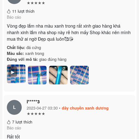
★★★★★
11 lượt thích
Báo cáo
Vòng đẹp lắm nha màu xanh trong rất xinh giao hàng khá
nhanh xinh lắm nha shop này rẻ hơn mấy Shop khác nên mình
mua thử ai ngờ Đẹp quá luôn🥰😘
Chất liệu:
đá cứng
Màu sắc:
xanh trong
Đúng với mô tả:
giao đúng hàng
▶
l*****3
L
2023-04-27 03:30 •
dây chuyền xanh dương
★★★★★
7 lượt thích
Báo cáo
Rất tốt