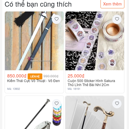
Có thể bạn cũng thích
Xem thêm
850.000₫
25.000₫
990.000₫
LIÊN HỆ
Kiếm Thái Cực Võ Thuật - Vỏ Đen
Cuộn 500 Sticker Hình Sakura
Thủ Lĩnh Thẻ Bài Nhí 2Cm
Mã: 13902
Mã: 18191