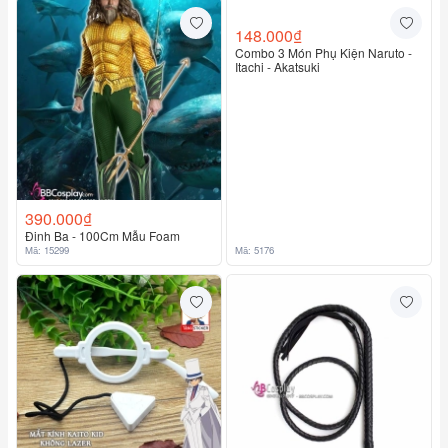
390.000₫
148.000₫
Đinh Ba - 100Cm Mẫu Foam
Combo 3 Món Phụ Kiện Naruto -
Itachi - Akatsuki
Mã: 15299
Mã: 5176