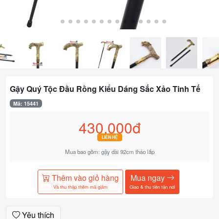
Gậy Quý Tộc Đầu Rồng Kiểu Dáng Sắc Xảo Tinh Tế
Mã: 15441
430.000đ
LIÊN HỆ
Mua bao gồm: gậy dài 92cm tháo lắp
Thêm vào giỏ hàng
Mua ngay
Và thu thập thêm mã giảm
Giao & thu tiền tận nơi
Yêu thích