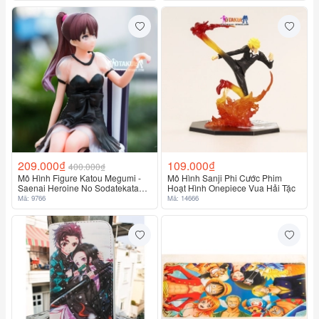
209.000₫
109.000₫
400.000₫
Mô Hình Figure Katou Megumi -
Mô Hình Sanji Phi Cước Phim
Saenai Heroine No Sodatekata
Hoạt Hình Onepiece Vua Hải Tặc
(Dress Ver.)
Mã: 9766
Mã: 14666