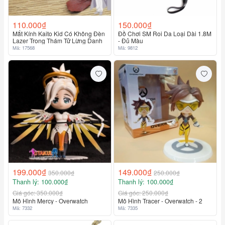
110.000₫
150.000₫
Mắt Kính Kaito Kid Có Không Đèn
Đồ Chơi SM Roi Da Loại Dài 1.8M
Lazer Trong Thám Tử Lừng Danh
- Đủ Màu
Mã: 17568
Mã: 9812
199.000₫
149.000₫
350.000₫
250.000₫
Thanh lý: 100.000₫
Thanh lý: 100.000₫
Liên hệ
Liên hệ
Giá góc: 350.000₫
Giá góc: 250.000₫
Mô Hình Mercy - Overwatch
Mô Hình Tracer - Overwatch - 2
Mã: 7332
Mã: 7335