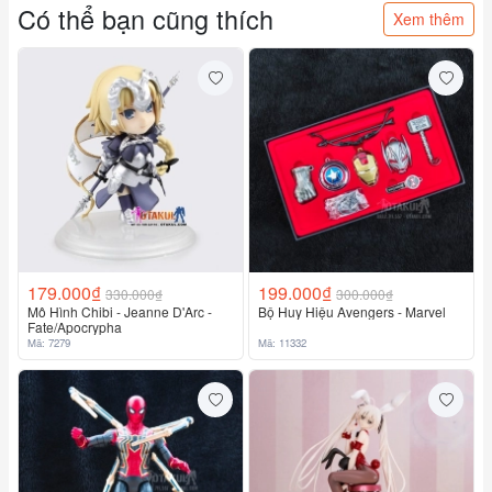
Có thể bạn cũng thích
Xem thêm
179.000₫
199.000₫
330.000₫
300.000₫
Mô Hình Chibi - Jeanne D'Arc -
Bộ Huy Hiệu Avengers - Marvel
Fate/Apocrypha
Mã: 7279
Mã: 11332