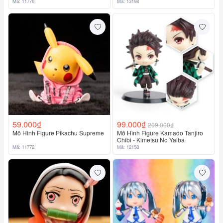
Mã: 11776
Mã: 13198
59.000₫
99.000₫
209.000₫
Mô Hình Figure Pikachu Supreme
Mô Hình Figure Kamado Tanjiro
Chibi - Kimetsu No Yaiba
Mã: 11772
Mã: 12158