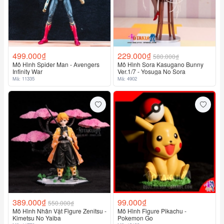
499.000₫
229.000₫
580.000₫
Mô Hình Spider Man - Avengers
Mô Hình Sora Kasugano Bunny
Infinity War
Ver.1/7 - Yosuga No Sora
Mã: 11335
Mã: 4902
389.000₫
99.000₫
550.000₫
Mô Hình Nhân Vật Figure Zenitsu -
Mô Hình Figure Pikachu -
Kimetsu No Yaiba
Pokemon Go