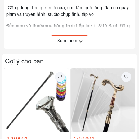
-Công dụng; trang trí nhà cửa, sưu tầm quà tặng, đạo cụ quay
phim và truyền hình, studio chụp ảnh, tập võ
118/19 Bạch Đằng,
Đến xem và thuê/mua hàng trực tiếp tại:
P.24, Quận Bình Thạnh, TP HCM
Xem thêm
Chổ để xe hạn chế. Quý khách đi ít xe, nên đến 1-2 người đại
diện.
Đi nhóm 5-7 xe, ko chổ để xe, có thể đi taxi
Gợi ý cho bạn
Đơn vị tính: Cây
470.000₫
470.000₫