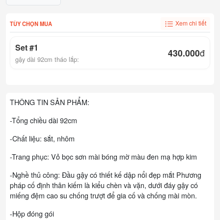
Xem chi tiết
TÙY CHỌN MUA
Set #1
430.000
đ
gậy dài 92cm tháo lắp:
THÔNG TIN SẢN PHẨM:
-Tổng chiều dài 92cm
-Chất liệu: sắt, nhôm
-Trang phục: Vỏ bọc sơn mài bóng mờ màu đen mạ hợp kim
-Nghề thủ công: Đầu gậy có thiết kế dập nổi đẹp mắt Phương
pháp cố định thân kiếm là kiểu chèn và vặn, dưới đáy gậy có
miếng đệm cao su chống trượt để gia cố và chống mài mòn.
-Hộp đóng gói