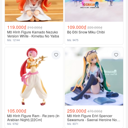
119.000₫
109.000₫
210.000₫
220.000₫
Mô Hình Figure Kamado Nezuko
Bộ Đôi Snow Miku Chibi
Version White - Kimetsu No Yaiba
Mã: 12144
Mã: 9475
105.000₫
259.000₫
470.000₫
Mô Hình Figure Ram - Re:zero (In
Mô Hình Figure Eriri Spencer
Arabian Night) [22Cm]
Sawamura - Saenai Heroine No
Sodatekata
Mã: 9762
Mã: 8371