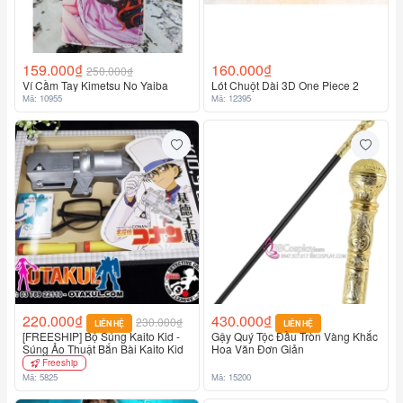
159.000₫
160.000₫
250.000₫
Ví Cầm Tay Kimetsu No Yaiba
Lót Chuột Dài 3D One Piece 2
Mã: 10955
Mã: 12395
220.000₫
430.000₫
230.000₫
LIÊN HỆ
LIÊN HỆ
[FREESHIP] Bộ Súng Kaito Kid -
Gậy Quý Tộc Đầu Tròn Vàng Khắc
Súng Ảo Thuật Bắn Bài Kaito Kid
Hoa Văn Đơn Giản
Freeship
Mã: 5825
Mã: 15200