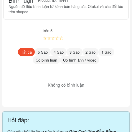
Bình luận
Product ID: 15441
Nguồn dữ liệu bình luận từ kênh bán hàng của Otakul và các đối tác
trên shopee
trên 5
☆☆☆☆☆
Tất cả
5 Sao
4 Sao
3 Sao
2 Sao
1 Sao
Có bình luận
Có hình ảnh / video
Không có bình luận
Hỏi đáp:
Các câu hỏi thường gặp khi mua
Gậy Quý Tộc Đầu Rồng