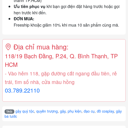
thành TP.HCM)
khi bạn gọi điện đặt hàng trước hoặc gọi
Ưu tiên phục vụ
hẹn trước khi đến.
ĐƠN MUA:
Freeship khoặc giảm 10% khi mua 10 sản phẩm cùng mã.
Địa chỉ mua hàng:
118/19 Bạch Đằng, P.24, Q. Bình Thạnh, TP
HCM
- Vào hẻm 118, gặp đường cắt ngang đầu tiên, rẻ
trái, tìm số nhà, cửa màu hồng
03.789.22110
gậy quý tộc
,
quyền trượng
,
gậy
,
phụ kiện
,
đạo cụ
,
đồ cosplay
,
gậy
TAG:
bá tước