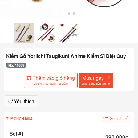
Kiếm Gỗ Yoriichi Tsugikuni Anime Kiếm Sĩ Diệt Quỷ
Mã: 15629
Thêm vào giỏ hàng
Mua ngay
Và thu thập thêm mã giảm
Giao & thu tiền tận nơi
Yêu thích
Xem chi tiết
TÙY CHỌN MUA
Set #1
290.000
đ