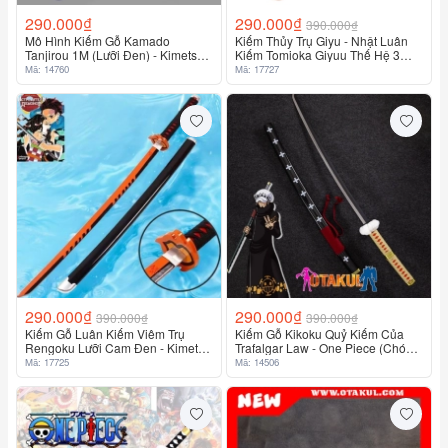
290.000₫
290.000₫
390.000₫
Mô Hình Kiếm Gỗ Kamado
Kiếm Thủy Trụ Giyu - Nhật Luân
Tanjirou 1M (Lưỡi Đen) - Kimetsu
Kiếm Tomioka Giyuu Thế Hệ 3
No Yaiba - Kiếm Gỗ Đen
Bằng Gỗ 1M - Kimetsu No Yaiba
Mã: 14760
Mã: 17727
290.000₫
290.000₫
390.000₫
390.000₫
Kiếm Gỗ Luân Kiếm Viêm Trụ
Kiếm Gỗ Kikoku Quỷ Kiếm Của
Rengoku Lưỡi Cam Đen - Kimetsu
Trafalgar Law - One Piece (Chó
No Yaiba
Đốm) Dài 1M
Mã: 17725
Mã: 14506