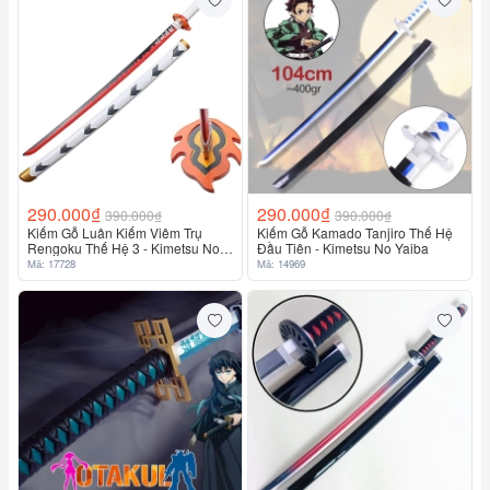
290.000₫
290.000₫
390.000₫
390.000₫
Kiếm Gỗ Luân Kiếm Viêm Trụ
Kiếm Gỗ Kamado Tanjiro Thế Hệ
Rengoku Thế Hệ 3 - Kimetsu No
Đầu Tiên - Kimetsu No Yaiba
Yaiba
Mã: 17728
Mã: 14969