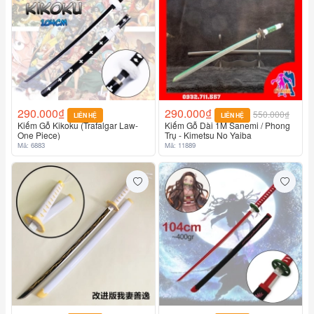
290.000₫
290.000₫
550.000₫
LIÊN HỆ
LIÊN HỆ
Kiếm Gỗ Kikoku (Trafalgar Law-
Kiếm Gỗ Dài 1M Sanemi / Phong
One Piece)
Trụ - Kimetsu No Yaiba
Mã: 6883
Mã: 11889