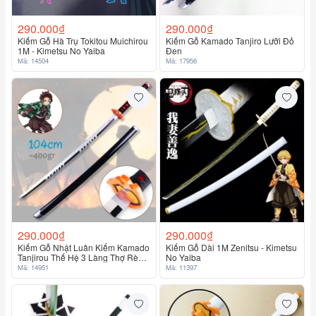
290.000₫
290.000₫
Kiếm Gỗ Hà Trụ Tokitou Muichirou
Kiếm Gỗ Kamado Tanjiro Lưỡi Đỏ
1M - Kimetsu No Yaiba
Đen
Mã: 14504
Mã: 17956
290.000₫
290.000₫
Kiếm Gỗ Nhật Luân Kiếm Kamado
Kiếm Gỗ Dài 1M Zenitsu - Kimetsu
Tanjirou Thế Hệ 3 Làng Thợ Rèn
No Yaiba
Lưỡi Trắng Đen - Kimetsu No
Mã: 14951
Mã: 11397
Yaiba