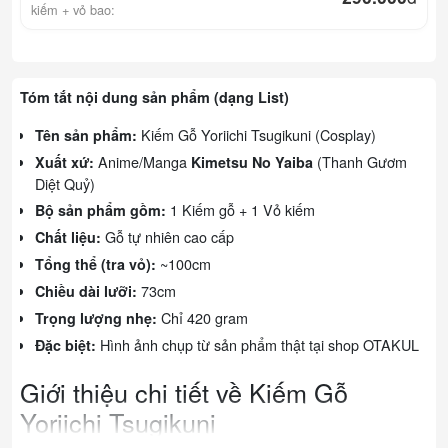
kiếm + vỏ bao:
Tóm tắt nội dung sản phẩm (dạng List)
Kiếm Gỗ Yoriichi Tsugikuni (Cosplay)
Tên sản phẩm:
Anime/Manga
(Thanh Gươm
Xuất xứ:
Kimetsu No Yaiba
Diệt Quỷ)
1 Kiếm gỗ + 1 Vỏ kiếm
Bộ sản phẩm gồm:
Gỗ tự nhiên cao cấp
Chất liệu:
~100cm
Tổng thể (tra vỏ):
73cm
Chiều dài lưỡi:
Chỉ 420 gram
Trọng lượng nhẹ:
Hình ảnh chụp từ sản phẩm thật tại shop OTAKUL
Đặc biệt:
Giới thiệu chi tiết về Kiếm Gỗ
Yoriichi Tsugikuni