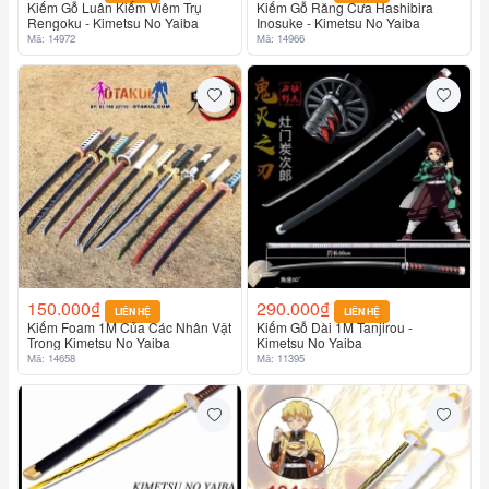
Kiếm Gỗ Luân Kiếm Viêm Trụ
Kiếm Gỗ Răng Cưa Hashibira
Rengoku - Kimetsu No Yaiba
Inosuke - Kimetsu No Yaiba
Mã: 14972
Mã: 14966
150.000₫
290.000₫
LIÊN HỆ
LIÊN HỆ
Kiếm Foam 1M Của Các Nhân Vật
Kiếm Gỗ Dài 1M Tanjirou -
Trong Kimetsu No Yaiba
Kimetsu No Yaiba
Mã: 14658
Mã: 11395