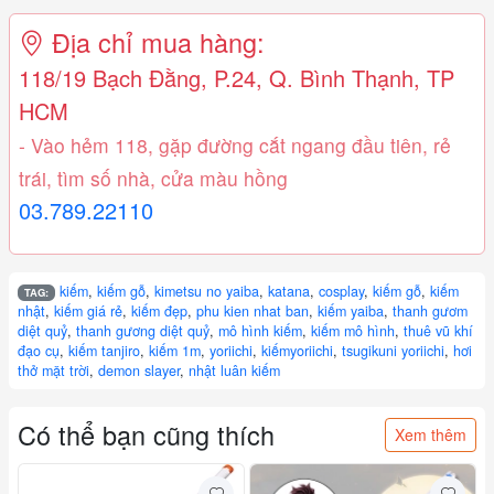
Địa chỉ mua hàng:
118/19 Bạch Đằng, P.24, Q. Bình Thạnh, TP
HCM
- Vào hẻm 118, gặp đường cắt ngang đầu tiên, rẻ
trái, tìm số nhà, cửa màu hồng
03.789.22110
kiếm
,
kiếm gỗ
,
kimetsu no yaiba
,
katana
,
cosplay
,
kiếm gỗ
,
kiếm
TAG:
nhật
,
kiếm giá rẻ
,
kiếm đẹp
,
phu kien nhat ban
,
kiếm yaiba
,
thanh gươm
diệt quỷ
,
thanh gương diệt quỷ
,
mô hình kiếm
,
kiếm mô hình
,
thuê vũ khí
đạo cụ
,
kiếm tanjiro
,
kiếm 1m
,
yoriichi
,
kiếmyoriichi
,
tsugikuni yoriichi
,
hơi
thở mặt trời
,
demon slayer
,
nhật luân kiếm
Có thể bạn cũng thích
Xem thêm