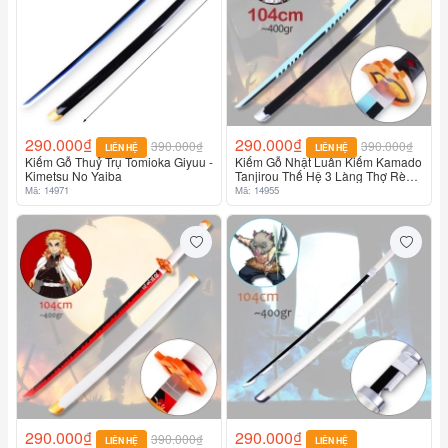
290.000₫
290.000₫
390.000₫
390.000₫
LIÊN HỆ
LIÊN HỆ
Kiếm Gỗ Thuỷ Trụ Tomioka Giyuu -
Kiếm Gỗ Nhật Luân Kiếm Kamado
Kimetsu No Yaiba
Tanjirou Thế Hệ 3 Làng Thợ Rèn
Lưỡi Xanh - Kimetsu No Yaiba
Mã: 14971
Mã: 14955
290.000₫
290.000₫
390.000₫
LIÊN HỆ
LIÊN HỆ