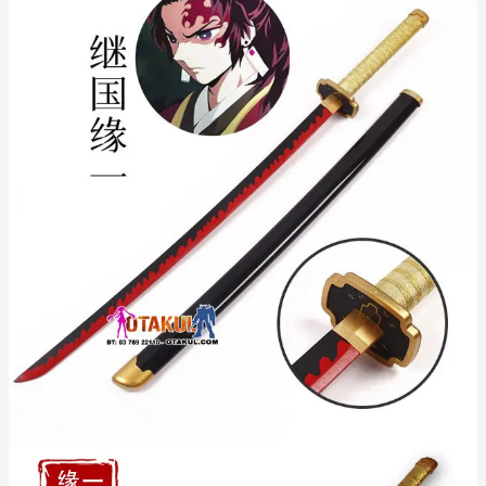
Giới thiệu về nhân vật Yoriichi
Tsugikuni và bộ truyện Kimetsu No
Yaiba
là một nhân vật huyền thoại trong vũ trụ
Yoriichi Tsugikuni
. Anh là người
Kimetsu No Yaiba (Thanh Gươm Diệt Quỷ)
sáng tạo ra
(Sun Breathing) – dạng hơi thở
Hơi Thở Mặt Trời
mạnh nhất, đồng thời cũng là Sát Quỷ Nhân mạnh nhất trong
lịch sử. Với đôi bông tai Hanafuda đặc trưng và thanh Nhật Luân
màu đen ánh đỏ, Yoriichi là người duy nhất có thể khiến Quỷ
Vương Muzan Kibutsuji khiếp sợ đến mức bỏ chạy.
Bộ manga/anime
của tác giả Koyoharu
Kimetsu No Yaiba
Gotouge đã trở thành một hiện tượng toàn cầu, chinh phục hàng
triệu trái tim bởi cốt truyện cảm động, những trận chiến mãn
nhãn và tình anh em thiêng liêng. Sở hữu
Kiếm Gỗ Yoriichi
chính là cách bạn tưởng nhớ đến người anh hùng vĩ
Tsugikuni
đại này.
Hướng dẫn bảo quản và lưu ý khi sử