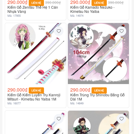
290.000₫
290.000₫
390.000₫
390.000₫
LIÊN HỆ
LIÊN HỆ
Kiếm Gỗ Zenitsu Thế Hệ 1 Cán
Kiếm Gỗ Kamado Nezuko -
Nhựa Vàng
Kimetsu No Yaiba
Mã: 17955
Mã: 14974
290.000₫
290.000₫
LIÊN HỆ
LIÊN HỆ
Kiếm Gỗ Kiếm Luyến Trụ Kanroji
Kiếm Trùng Trụ Shinobu Bằng Gỗ
Mitsuri - Kimetsu No Yaiba 1M
Dài 1M
Mã: 16077
Mã: 14849