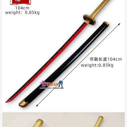
dụng
Cách bảo quản:
Tránh để kiếm tiếp xúc trực tiếp với ánh nắng mặt trời trong
thời gian dài để gỗ không bị nứt hoặc phai màu.
Không để kiếm ở nơi ẩm ướt (như nhà tắm) vì gỗ dễ bị
mốc.
Nên lau bụi thường xuyên bằng khăn mềm và khô.
Lưu ý khi sử dụng:
Vui
Đây là sản phẩm làm từ gỗ, không phải kiếm thật.
lòng không dùng để chém, đập vào các vật cứng hoặc
người khác vì có thể gây gãy kiếm hoặc thương tích.
Không phù hợp cho trẻ em dưới 14 tuổi nếu không có sự
giám sát của người lớn.
Sản phẩm có kích thước dài, cần cẩn thận khi mang vác ở
nơi đông người.
Đơn vị tính: cây