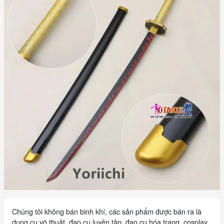
Chúng tôi không bán binh khí, các sản phẩm được bán ra là
dụng cụ võ thuật, đạo cụ luyện tập, đạo cụ hóa trang, cosplay,