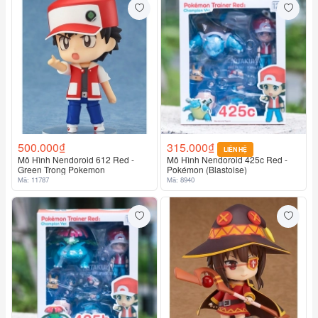
500.000₫
315.000₫
LIÊN HỆ
Mô Hình Nendoroid 612 Red -
Mô Hình Nendoroid 425c Red -
Green Trong Pokemon
Pokémon (Blastoise)
Mã: 11787
Mã: 8940