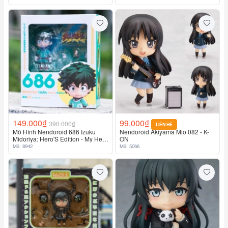
149.000₫
99.000₫
390.000₫
LIÊN HỆ
Mô Hình Nendoroid 686 Izuku
Nendoroid Akiyama Mio 082 - K-
Midoriya: Hero'S Edition - My Hero
ON
Academia
Mã: 8942
Mã: 5066