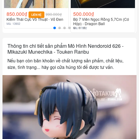
850.000₫
500.000₫
990.000₫
LIÊN HỆ
Kiếm Thái Cực Võ Thuật - Vỏ Đen
Bộ 7 Viên Ngọc Rồng 5,7Cm (Có
Hộp) - Dragon Ball
Mã: 13902
Mã: 17812
Thông tin chi tiết sản phẩm Mô Hình Nendoroid 626 -
Mikazuki Munechika - Touken Ranbu
Nếu bạn còn băn khoăn về chất lượng sản phẩm, chất liệu,
size, tình trạng... hãy gọi cửa húng tôi để được tư vấn.