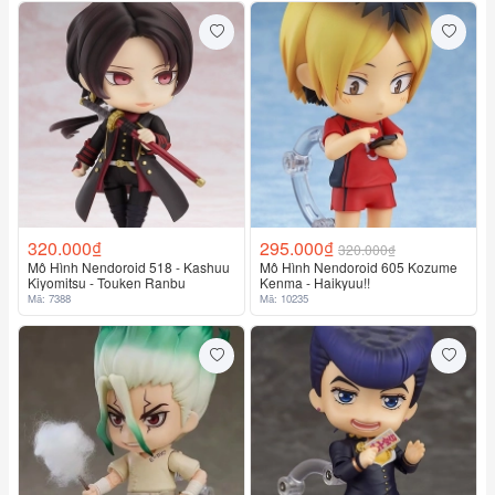
320.000₫
295.000₫
320.000₫
Mô Hình Nendoroid 518 - Kashuu
Mô Hình Nendoroid 605 Kozume
Kiyomitsu - Touken Ranbu
Kenma - Haikyuu!!
Mã: 7388
Mã: 10235