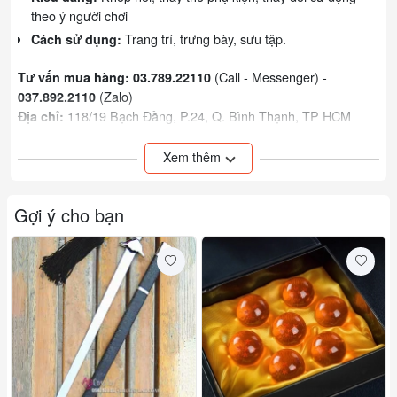
theo ý người chơi
Trang trí, trưng bày, sưu tập.
Cách sử dụng:
(Call - Messenger) -
Tư vấn mua hàng: 03.789.22110
(Zalo)
037.892.2110
118/19 Bạch Đằng, P.24, Q. Bình Thạnh, TP HCM
Địa chỉ:
Web:
otakul.com
http://goo.gl/CKffuo
Youtube:
Xem thêm
http://fb.me/otakulshop
Facebook:
Xem thêm các sản phẩm khác của shop:
bấm vào đây!
Gợi ý cho bạn
Đơn vị tính: