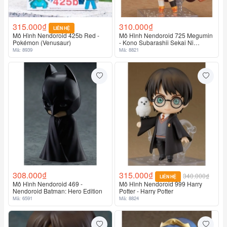
315.000₫
310.000₫
LIÊN HỆ
Mô Hình Nendoroid 425b Red -
Mô Hình Nendoroid 725 Megumin
Pokémon (Venusaur)
- Kono Subarashii Sekai Ni
Shukufuku Wo!
Mã: 8939
Mã: 8821
308.000₫
315.000₫
340.000₫
LIÊN HỆ
Mô Hình Nendoroid 469 -
Mô Hình Nendoroid 999 Harry
Nendoroid Batman: Hero Edition
Potter - Harry Potter
Mã: 6591
Mã: 8824