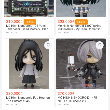
310.000₫
328.000₫
LIÊN HỆ
LIÊN HỆ
Mô Hình Nendoroid 128 Yomi
Mô Hình Nendoroid 1307 Yukino
Takanashi (Dead Master) - Black
Yukinoshita - My Teen Romantic
Rock Shooter
Comedy SNAFU Climax
Mã: 10316
Mã: 14636
330.000₫
370.000₫
Mô Hình Nendoroid Fuu Houhou -
MÔ HÌNH NENDOROID 1475
The Outcast 1045
NIER AUTOMATA 2B
Mã: 11773
Mã: 14906