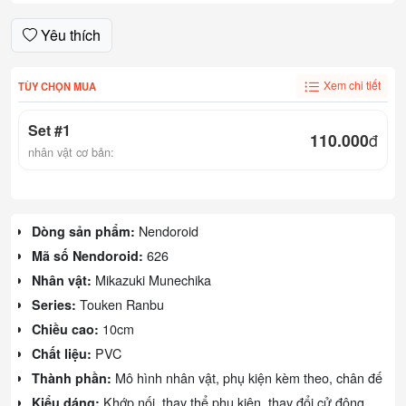
Yêu thích
Xem chi tiết
TÙY CHỌN MUA
Set #1
110.000
đ
nhân vật cơ bản:
Nendoroid
Dòng sản phẩm:
626
Mã số Nendoroid:
Mikazuki Munechika
Nhân vật:
Touken Ranbu
Series:
10cm
Chiều cao:
PVC
Chất liệu:
Mô hình nhân vật, phụ kiện kèm theo, chân đế
Thành phần:
Khớp nối, thay thể phụ kiện, thay đổi cử động
Kiểu dáng: