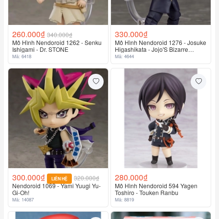
260.000₫
330.000₫
340.000₫
Mô Hình Nendoroid 1262 - Senku
Mô Hình Nendoroid 1276 - Josuke
Ishigami - Dr. STONE
Higashikata - Jojo'S Bizarre
Adventure
Mã: 6418
Mã: 4644
300.000₫
280.000₫
320.000₫
LIÊN HỆ
Nendoroid 1069 - Yami Yuugi Yu-
Mô Hình Nendoroid 594 Yagen
Gi-Oh!
Toshiro - Touken Ranbu
Mã: 14087
Mã: 8819