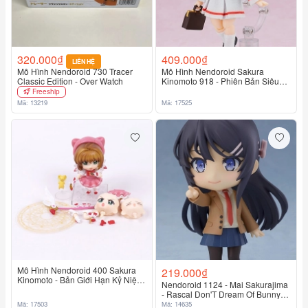
320.000₫
409.000₫
LIÊN HỆ
Mô Hình Nendoroid 730 Tracer
Mô Hình Nendoroid Sakura
Classic Edition - Over Watch
Kinomoto 918 - Phiên Bản Siêu
Đáng Yêu
Freeship
Mã: 13219
Mã: 17525
Mô Hình Nendoroid 400 Sakura
219.000₫
Kinomoto - Bản Giới Hạn Kỷ Niệm
Nendoroid 1124 - Mai Sakurajima
20 Năm Card Captor Sakura
- Rascal Don'T Dream Of Bunny
Girl Senpai
Mã: 17503
Mã: 14635