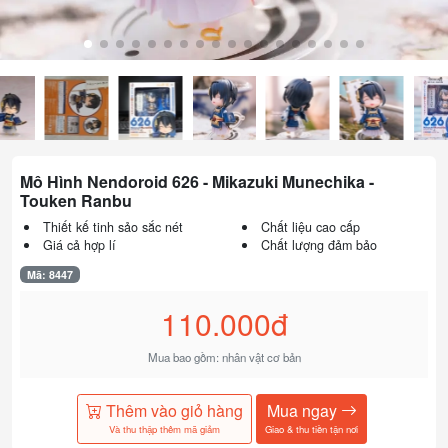
Mô Hình Nendoroid 626 - Mikazuki Munechika -
Touken Ranbu
Thiết kế tinh sảo sắc nét
Chất liệu cao cấp
Giá cả hợp lí
Chất lượng đảm bảo
Mã: 8447
110.000đ
Mua bao gồm: nhân vật cơ bản
Thêm vào giỏ hàng
Mua ngay
Và thu thập thêm mã giảm
Giao & thu tiền tận nơi