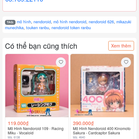
mô hình
,
nendoroid
,
mô hình nendoroid
,
nendoroid 626
,
mikazuki
TAG:
munechika
,
touken ranbu
,
nendoroid token ranbu
Có thể bạn cũng thích
Xem thêm
119.000₫
390.000₫
Mô Hình Nendoroid 109 - Racing
Mô Hình Nendoroid 400 Kinomoto
Miku - Vocaloid
Sakura - Cardcaptor Sakura
Mã: 6138
Mã: 4640