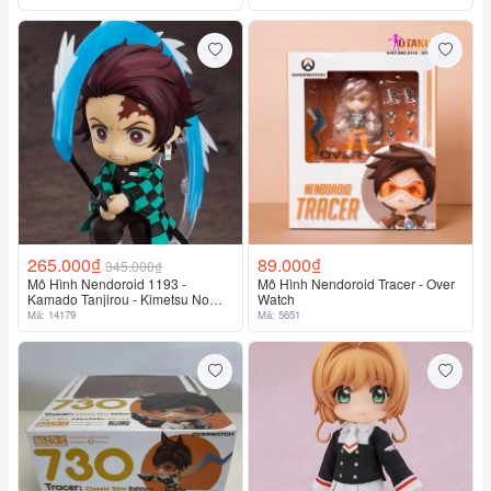
265.000₫
89.000₫
345.000₫
Mô Hình Nendoroid 1193 -
Mô Hình Nendoroid Tracer - Over
Kamado Tanjirou - Kimetsu No
Watch
Yaiba
Mã: 14179
Mã: 5651