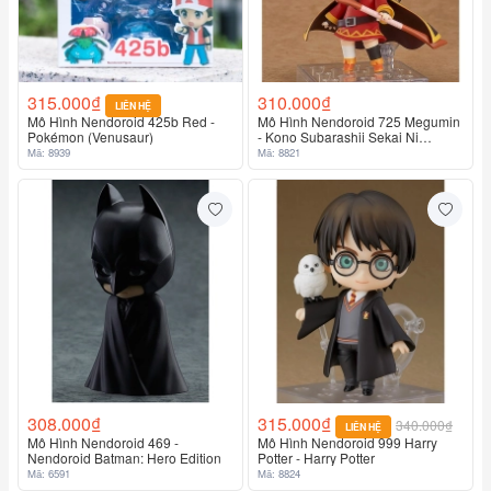
315.000₫
310.000₫
LIÊN HỆ
Mô Hình Nendoroid 425b Red -
Mô Hình Nendoroid 725 Megumin
Pokémon (Venusaur)
- Kono Subarashii Sekai Ni
Shukufuku Wo!
Mã: 8939
Mã: 8821
308.000₫
315.000₫
340.000₫
LIÊN HỆ
Mô Hình Nendoroid 469 -
Mô Hình Nendoroid 999 Harry
Nendoroid Batman: Hero Edition
Potter - Harry Potter
Mã: 6591
Mã: 8824