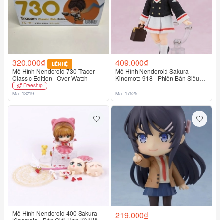
320.000₫
409.000₫
LIÊN HỆ
Mô Hình Nendoroid 730 Tracer
Mô Hình Nendoroid Sakura
Classic Edition - Over Watch
Kinomoto 918 - Phiên Bản Siêu
Đáng Yêu
Freeship
Mã: 13219
Mã: 17525
Mô Hình Nendoroid 400 Sakura
219.000₫
Kinomoto - Bản Giới Hạn Kỷ Niệm