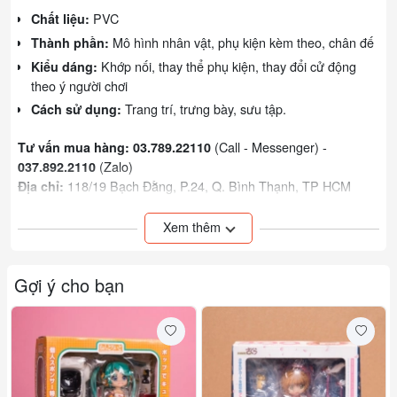
PVC
Chất liệu:
Mô hình nhân vật, phụ kiện kèm theo, chân đế
Thành phần:
Khớp nối, thay thể phụ kiện, thay đổi cử động
Kiểu dáng:
theo ý người chơi
Trang trí, trưng bày, sưu tập.
Cách sử dụng:
(Call - Messenger) -
Tư vấn mua hàng: 03.789.22110
(Zalo)
037.892.2110
118/19 Bạch Đằng, P.24, Q. Bình Thạnh, TP HCM
Địa chỉ:
Web:
otakul.com
https://goo.gl/CKffuo
Youtube:
Xem thêm
https://fb.me/otakulshop
Facebook:
Xem thêm các sản phẩm khác của shop:
bấm vào đây!
Gợi ý cho bạn
Đơn vị tính: hộp