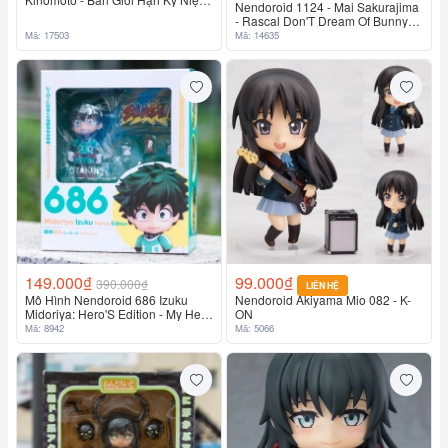
Nendoroid 1124 - Mai Sakurajima
20 Năm Card Captor Sakura
- Rascal Don'T Dream Of Bunny
Girl Senpai
Mã: 17503
Mã: 14635
149.000₫
99.000₫
390.000₫
LIÊN HỆ
Mô Hình Nendoroid 686 Izuku
Nendoroid Akiyama Mio 082 - K-
Midoriya: Hero'S Edition - My Hero
ON
Academia
Mã: 8942
Mã: 5066