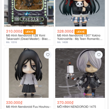
310.000₫
328.000₫
LIÊN HỆ
LIÊN HỆ
Mô Hình Nendoroid 128 Yomi
Mô Hình Nendoroid 1307 Yukino
Takanashi (Dead Master) - Black
Yukinoshita - My Teen Romantic
Rock Shooter
Comedy SNAFU Climax
Mã: 10316
Mã: 14636
330.000₫
370.000₫
Mô Hình Nendoroid Fuu Houhou -
MÔ HÌNH NENDOROID 1475