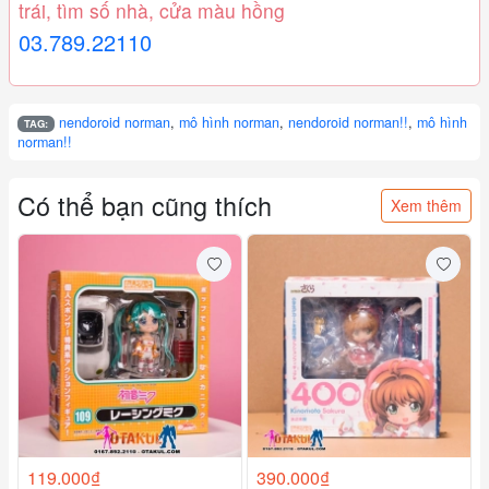
trái, tìm số nhà, cửa màu hồng
03.789.22110
nendoroid norman
,
mô hình norman
,
nendoroid norman!!
,
mô hình
TAG:
norman!!
Có thể bạn cũng thích
Xem thêm
119.000₫
390.000₫