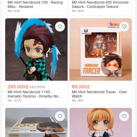
Mô Hình Nendoroid 109 - Racing
Mô Hình Nendoroid 400 Kinomoto
Miku - Vocaloid
Sakura - Cardcaptor Sakura
Mã: 6138
Mã: 4640
265.000₫
89.000₫
345.000₫
Mô Hình Nendoroid 1193 -
Mô Hình Nendoroid Tracer - Over
Kamado Tanjirou - Kimetsu No
Watch
Yaiba
Mã: 14179
Mã: 5651