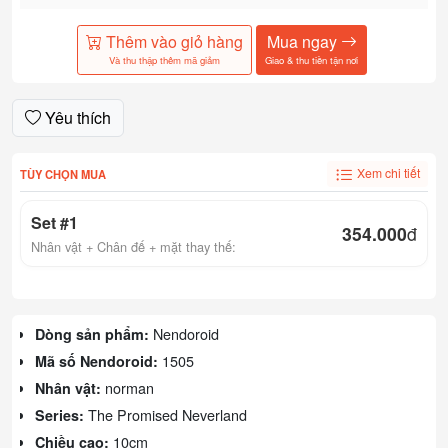
Thêm vào giỏ hàng
Mua ngay
Và thu thập thêm mã giảm
Giao & thu tiền tận nơi
Yêu thích
Xem chi tiết
TÙY CHỌN MUA
Set #1
354.000
đ
Nhân vật + Chân đế + mặt thay thế:
Nendoroid
Dòng sản phẩm:
1505
Mã số Nendoroid:
norman
Nhân vật:
The Promised Neverland
Series:
10cm
Chiều cao: