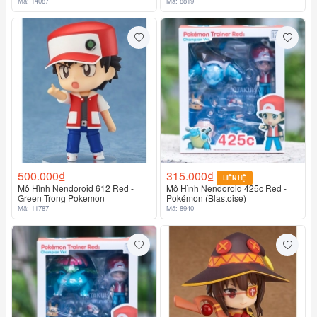
Mã: 14087
Mã: 8819
500.000₫
315.000₫
LIÊN HỆ
Mô Hình Nendoroid 612 Red -
Mô Hình Nendoroid 425c Red -
Green Trong Pokemon
Pokémon (Blastoise)
Mã: 11787
Mã: 8940