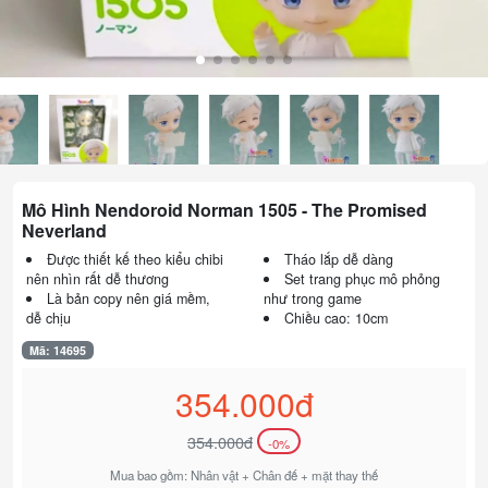
Mô Hình Nendoroid Norman 1505 - The Promised
Neverland
Được thiết kế theo kiểu chibi
Tháo lắp dễ dàng
nên nhìn rất dễ thương
Set trang phục mô phỏng
Là bản copy nên giá mềm,
như trong game
dễ chịu
Chiều cao: 10cm
Mã: 14695
354.000đ
354.000đ
-0%
Mua bao gồm: Nhân vật + Chân đế + mặt thay thế