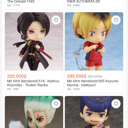
The Outcast 1045
NIER AUTOMATA 2B
Mã: 11773
Mã: 14906
320.000₫
295.000₫
320.000₫
Mô Hình Nendoroid 518 - Kashuu
Mô Hình Nendoroid 605 Kozume
Kiyomitsu - Touken Ranbu
Kenma - Haikyuu!!
Mã: 7388
Mã: 10235