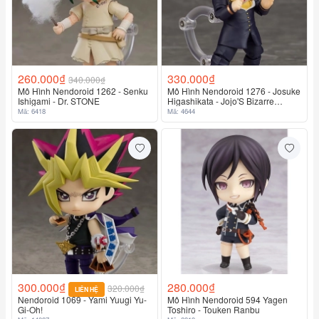
260.000₫
330.000₫
340.000₫
Mô Hình Nendoroid 1262 - Senku
Mô Hình Nendoroid 1276 - Josuke
Ishigami - Dr. STONE
Higashikata - Jojo'S Bizarre
Adventure
Mã: 6418
Mã: 4644
300.000₫
280.000₫
320.000₫
LIÊN HỆ
Nendoroid 1069 - Yami Yuugi Yu-
Mô Hình Nendoroid 594 Yagen
Gi-Oh!
Toshiro - Touken Ranbu