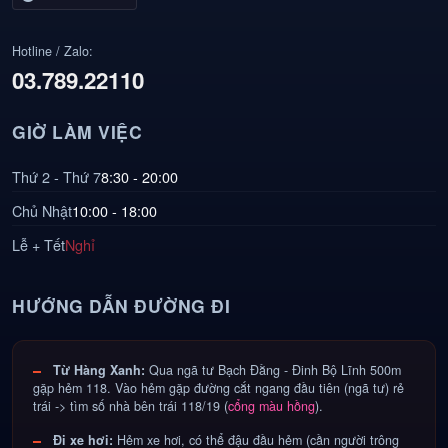
Hotline / Zalo:
03.789.22110
GIỜ LÀM VIỆC
Thứ 2 - Thứ 7
8:30 - 20:00
Chủ Nhật
10:00 - 18:00
Lễ + Tết
Nghỉ
HƯỚNG DẪN ĐƯỜNG ĐI
Từ Hàng Xanh:
Qua ngã tư Bạch Đằng - Đinh Bộ Lĩnh 500m
gặp hẻm 118. Vào hẻm gặp đường cắt ngang đầu tiên (ngã tư) rẻ
trái -> tìm số nhà bên trái 118/19 (
cổng màu hồng
).
Đi xe hơi:
Hẻm xe hơi, có thể đậu đầu hẻm (cần người trông