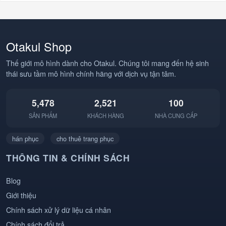
#BoaHancock
#KimetsuNoYaiba
#Hancock #OnePiece
#DemonSlayer
#BangMuRom
#AnimeDance
#StrawHatPirates
#AnimeHai #Otakul
#Anime #AnimeVN
#BBCOSPLAY
Otakul Shop
#Otakul #BBCOSPLAY
#TrendAnime
#Cosplay
Thế giới mô hình dành cho Otakul. Chúng tôi mang đến hệ sinh
thái sưu tầm mô hình chính hãng với dịch vụ tận tâm.
5,478
2,521
100
SẢN PHẨM
KHÁCH HÀNG
NHÀ CUNG CẤP
hán phục
cho thuê trang phục
THÔNG TIN & CHÍNH SÁCH
Blog
Giới thiệu
Chính sách xử lý dữ liệu cá nhân
Chính sách đổi trả