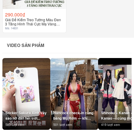
290.000₫
Giá Để Kiếm Treo Tường Màu Đen
3 Tầng Hình Thái Cực Mạ Vàng
Loại Cao Cấp
Mã: 14831
VIDEO SẢN PHẨM
Sticker Sakura Xinh Vầy
Hancock check-in cùng
Shinobu × Kanae ×
sao nỡ dán hết trời...
băng Mũ Rơm — khí
Kanao — cùng một 
chất Nữ Hoàng là không
#Shinobu #Kanae
589 lượt xem
501 lượt xem
419 lượt xem
cần filter 👑
#Kanao