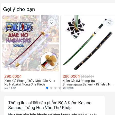
hiện.
Gợi ý cho bạn
Đơn vị tính: Bộ
290.000₫
290.000₫
390.000₫
Kiếm Gỗ Phong Thủy Nhật Bản Ame
Kiếm Gỗ 1M Phong Trụ
No Habakiri Trong One Piece
Shinazugawa Sanemi - Kimetsu No
Yaiba
Mã: 14852
Mã: 14505
Thông tin chi tiết sản phẩm Bộ 3 Kiếm Katana
Samurai Trắng Hoa Văn Thư Pháp
Nếu bạn còn băn khoăn về chất lượng sản phẩm, chất