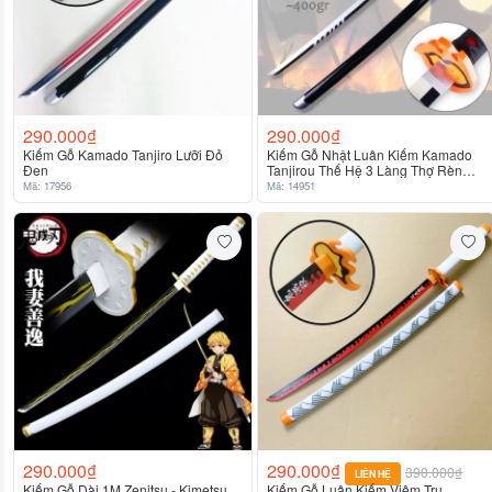
290.000₫
290.000₫
Kiếm Gỗ Kamado Tanjiro Lưỡi Đỏ
Kiếm Gỗ Nhật Luân Kiếm Kamado
Đen
Tanjirou Thế Hệ 3 Làng Thợ Rèn
Lưỡi Trắng Đen - Kimetsu No Yaiba
Mã: 17956
Mã: 14951
290.000₫
290.000₫
390.000₫
LIÊN HỆ
Kiếm Gỗ Dài 1M Zenitsu - Kimetsu
Kiếm Gỗ Luân Kiếm Viêm Trụ