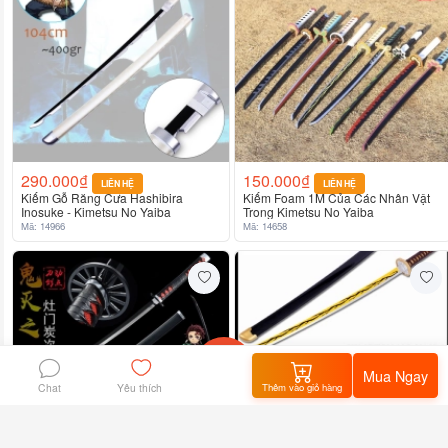
290.000₫
150.000₫
LIÊN HỆ
LIÊN HỆ
Kiếm Gỗ Răng Cưa Hashibira
Kiếm Foam 1M Của Các Nhân Vật
Inosuke - Kimetsu No Yaiba
Trong Kimetsu No Yaiba
Mã: 14966
Mã: 14658
Mua Ngay
Chat
Thêm vào giỏ hàng
Yêu thích
Home
flashsale
Giỏ hàng
Tôi