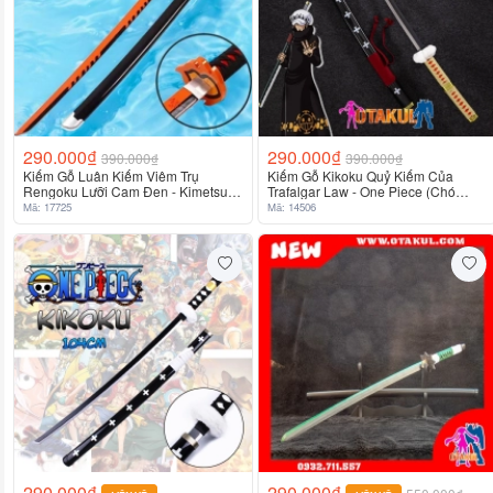
290.000₫
290.000₫
390.000₫
390.000₫
Kiếm Gỗ Luân Kiếm Viêm Trụ
Kiếm Gỗ Kikoku Quỷ Kiếm Của
Rengoku Lưỡi Cam Đen - Kimetsu
Trafalgar Law - One Piece (Chó
No Yaiba
Đốm) Dài 1M
Mã: 17725
Mã: 14506
290.000₫
290.000₫