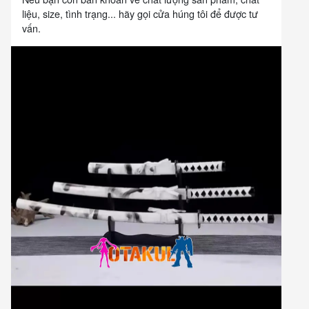
liệu, size, tình trạng... hãy gọi cửa húng tôi để được tư
vấn.