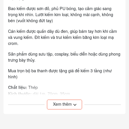
Bao kiếm được sơn đỏ, phủ PU bóng, tạo cảm giác sang
trọng khi nhìn. Lưỡi kiếm kim loại, không mài cạnh, không
bén (vuốt không đứt tay)
Cán kiếm được quấn dây dù đen, giúp bám tay hơn khi cầm
và vung kiếm. Đít kiếm và trui kiếm kiếm bằng kim loại mạ
crom.
Sản phẩm dùng sưu tập, cosplay, biểu diễn hoặc dùng phong
trưng bày thủy.
Mua trọn bộ ba thanh được tặng giá để kiếm 3 tầng (như
hình)
Thép
Chất liệu:
dài 1m, 70cm, 35cm
Kích thước:
3 thanh, tặng kèm giá để kiếm
Số lượng:
Xem thêm
Để trên giá, lưỡi kiếm hướng lên trên, thường
Bảo quản:
xuyên kiểm tra và lau dầu để kiếm ko bị sét
Hình ảnh là hình chụp sản phẩm thật do chính shop thực