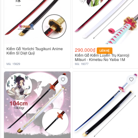
Kiếm Gỗ Yoriichi Tsugikuni Anime
290.000₫
LIÊN HỆ
Kiếm Sĩ Diệt Quỷ
Kiếm Gỗ Kiếm Luyến Trụ Kanroji
Mitsuri - Kimetsu No Yaiba 1M
Mã: 15629
Mã: 16077