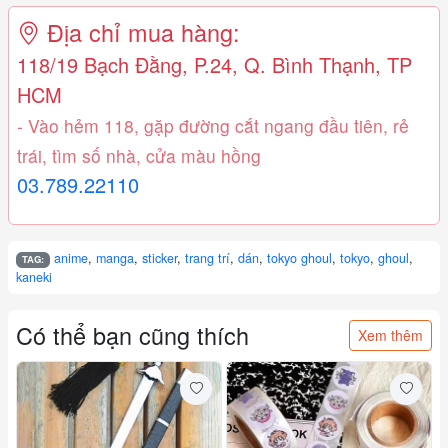
Địa chỉ mua hàng:
118/19 Bạch Đằng, P.24, Q. Bình Thạnh, TP
HCM
- Vào hẻm 118, gặp đường cắt ngang đầu tiên, rẻ
trái, tìm số nhà, cửa màu hồng
03.789.22110
anime
,
manga
,
sticker
,
trang trí
,
dán
,
tokyo ghoul
,
tokyo
,
ghoul
,
TAG:
kaneki
Có thể bạn cũng thích
Xem thêm