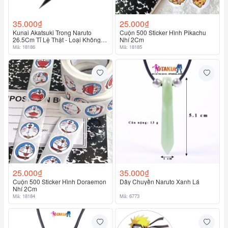
35.000₫
25.000₫
Kunai Akatsuki Trong Naruto
Cuộn 500 Sticker Hình Pikachu
26.5Cm Tỉ Lệ Thật - Loại Không
Nhí 2Cm
Hộp
Mã: 18186
Mã: 18185
25.000₫
35.000₫
Cuộn 500 Sticker Hình Doraemon
Dây Chuyền Naruto Xanh Lá
Nhí 2Cm
Mã: 18184
Mã: 6773