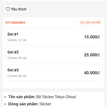
Yêu thích
Xem chi tiết
TÙY CHỌN MUA
Set #1
15.000
đ
Combo 10 cái:
Set #2
25.000
đ
Combo 25 cái:
Set #3
40.000
đ
Combo 52 cái:
Tên sản phẩm:
Bộ Sticker Tokyo Ghoul
Dòng sản phẩm:
Sticker