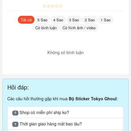
☆☆☆☆☆
Tất cả
5 Sao
4 Sao
3 Sao
2 Sao
1 Sao
Có bình luận
Có hình ảnh / video
Không có bình luận
Hỏi đáp:
Các câu hỏi thường gặp khi mua
:
Bộ Sticker Tokyo Ghoul
Shop có miễn phí ship ko?
?
Thời gian giao hàng mất bao lâu?
?