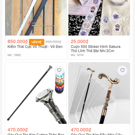
850.000₫
25.000₫
990.000₫
LIÊN HỆ
Kiếm Thái Cực Võ Thuật - Vỏ Đen
Cuộn 500 Sticker Hình Sakura
Thủ Lĩnh Thẻ Bài Nhí 2Cm
Mã: 13902
Mã: 18191
470.000₫
470.000₫
Gậy Quý Tộc Kim Cương Thân Bạc
Gậy Quý Tộc Kim Đầu Móc Câu