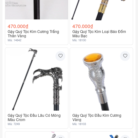
470.000₫
470.000₫
Gậy Quý Tộc Kim Cương Trắng
Gậy Quý Tộc Kim Loại Báo Đốm
Thân Vàng
Màu Bạc
Mã: 14642
Mã: 18100
Gậy Quý Tộc Đầu Lâu Có Móng
Gậy Quý Tộc Đầu Kim Cương
Màu Crom
Vàng
Mã: 7249
Mã: 18103