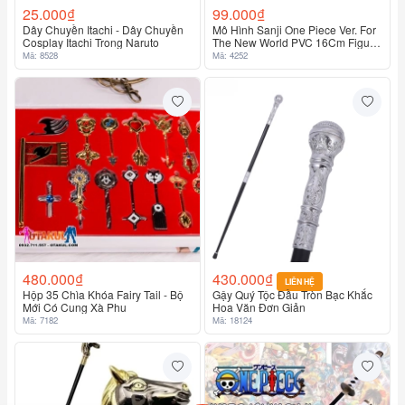
25.000₫
99.000₫
Dây Chuyền Itachi - Dây Chuyền
Mô Hình Sanji One Piece Ver. For
Cosplay Itachi Trong Naruto
The New World PVC 16Cm Figure
Sanji Anime Vua Hải Tặc
Mã: 8528
Mã: 4252
480.000₫
430.000₫
LIÊN HỆ
Hộp 35 Chìa Khóa Fairy Tail - Bộ
Gậy Quý Tộc Đầu Tròn Bạc Khắc
Mới Có Cung Xà Phu
Hoa Văn Đơn Giản
Mã: 7182
Mã: 18124