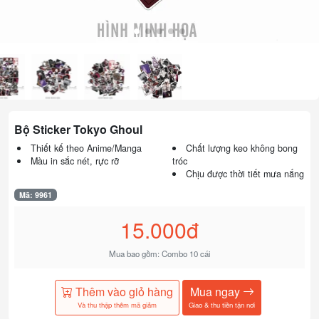
Bộ Sticker Tokyo Ghoul
Thiết kế theo Anime/Manga
Chất lượng keo không bong
Màu in sắc nét, rực rỡ
tróc
Chịu được thời tiết mưa nắng
Mã: 9961
15.000đ
Mua bao gồm: Combo 10 cái
Thêm vào giỏ hàng
Mua ngay
Và thu thập thêm mã giảm
Giao & thu tiền tận nơi