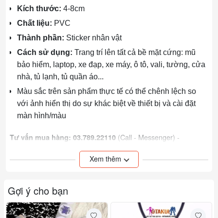
Kích thước:
4-8cm
Chất liệu:
PVC
Thành phần:
Sticker nhân vật
Cách sử dụng:
Trang trí lên tất cả bề mặt cứng: mũ
bảo hiểm, laptop, xe đạp, xe máy, ô tô, vali, tường, cửa
nhà, tủ lạnh, tủ quần áo...
Màu sắc trên sản phẩm thực tế có thể chênh lệch so
với ảnh hiển thị do sự khác biệt về thiết bị và cài đặt
màn hình/màu
(Call - Messenger) -
Tư vấn mua hàng: 03.789.22110
(Zalo)
037.892.2110
Xem thêm
118/19 Bạch Đằng, P.24, Q. Bình Thạnh, TP HCM
Địa chỉ:
Web:
otakul.com
http://goo.gl/CKffuo
Youtube
:
Gợi ý cho bạn
http://fb.me/otakulshop
Facebook
:
Xem thêm các sản phẩm khác của shop:
bấm vào đây!