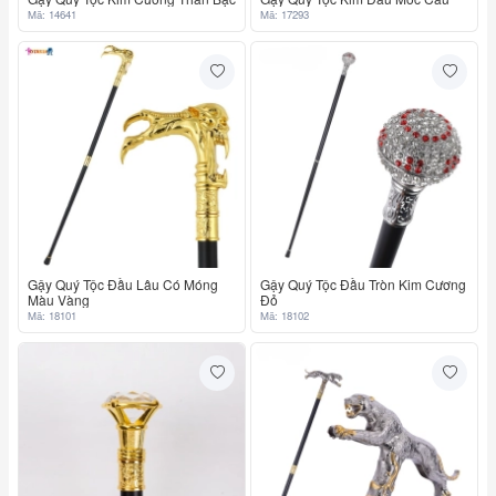
Mã: 14641
Mã: 17293
Gậy Quý Tộc Đầu Lâu Có Móng
Gậy Quý Tộc Đầu Tròn Kim Cương
Màu Vàng
Đỏ
Mã: 18101
Mã: 18102