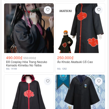
490.000₫
250.000₫
550.000₫
Đồ Cosplay Hóa Trang Nezuko
Áo Khoác Akatsuki Cổ Cao
Kamado Kimetsu No Yaiba
Mã: 14169
Mã: 1262