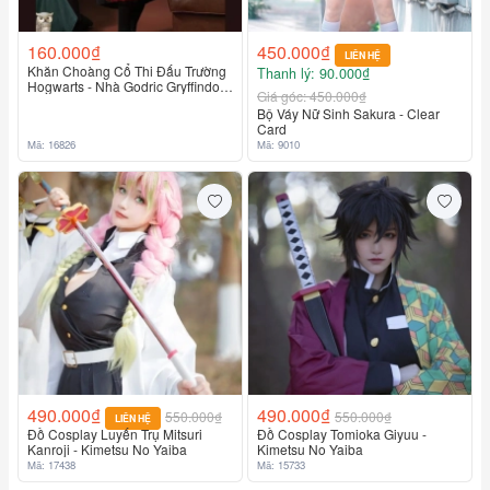
160.000₫
450.000₫
LIÊN HỆ
Khăn Choàng Cổ Thi Đấu Trường
Thanh lý: 90.000₫
Liên hệ
Hogwarts - Nhà Godric Gryffindor
Giá góc: 450.000₫
Dài 175Cm X 25Cm
Bộ Váy Nữ Sinh Sakura - Clear
Card
Mã: 16826
Mã: 9010
490.000₫
490.000₫
550.000₫
550.000₫
LIÊN HỆ
Đồ Cosplay Luyến Trụ Mitsuri
Đồ Cosplay Tomioka Giyuu -
Kanroji - Kimetsu No Yaiba
Kimetsu No Yaiba
Mã: 17438
Mã: 15733