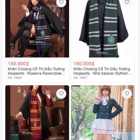
150.000₫
150.000₫
Khăn Choàng Cổ Thi Đấu Trường
Khăn Choàng Cổ Thi Đấu Trường
Hogwarts - Rowena Ravenclaw
Hogwarts - Nhà Salazar Slytherin
Dài 175Cmx 25Cm
Dài 175Cm X 25Cm
Mã: 16828
Mã: 16827