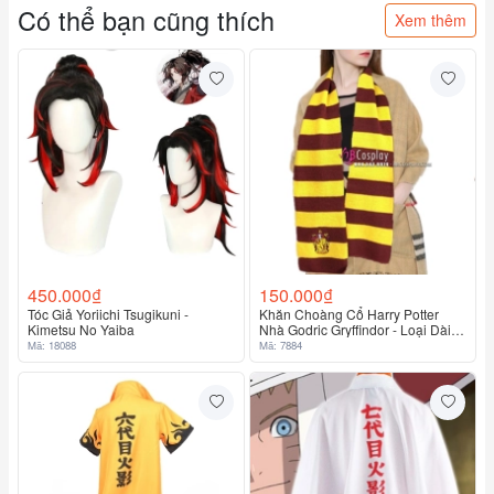
Có thể bạn cũng thích
Xem thêm
450.000₫
150.000₫
Tóc Giả Yoriichi Tsugikuni -
Khăn Choàng Cổ Harry Potter
Kimetsu No Yaiba
Nhà Godric Gryffindor - Loại Dài
160Cm X 18Cm
Mã: 18088
Mã: 7884