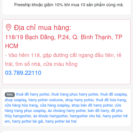
Freeship khoặc giảm 10% khi mua 10 sản phẩm cùng mã.
Địa chỉ mua hàng:
118/19 Bạch Đằng, P.24, Q. Bình Thạnh, TP
HCM
- Vào hẻm 118, gặp đường cắt ngang đầu tiên, rẻ
trái, tìm số nhà, cửa màu hồng
03.789.22110
thuê đồ harry potter
,
thuê trang phục harry potter
,
thuê đồ cosplay
,
TAG:
shop cosplay
,
harry potter costume
,
shop harry potter
,
thuê đồ hóa trang
,
cửa hàng hóa trang
,
cửa hàng cosplay
,
shop bán đồ harry potter
,
cửa
hàng trang phục cosplay
,
áo choàng harry potter
,
bán đồ harry
,
đồ phù
thủy harrypotter
,
áo khoác harrypotter
,
harrypotter cho bé
,
harry potter trẻ
em
,
harry potter bé gái
,
harry potter bé trai