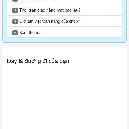
- Đặt nhầm sản phẩm, chủng loại, không thích, không
hợp,...
Thời gian giao hàng mất bao lâu?
?
#harrypotter #bbcosplay #GodricGryffindo #Godric #Gryffindo
Giờ làm việc/bán hàng của shop?
#nonphuthuy #nonchop #aochoangphuthuy #phuthuy #harry
?
#potter
Xem thêm....
?
Đơn vị tính: bộ
Đây là đường đi của bạn