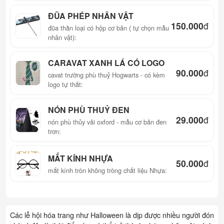
ĐŨA PHÉP NHÂN VẬT
150.000
đ
đũa thần loại có hộp cơ bản ( tự chọn mẫu
nhân vật):
CARAVAT XANH LÁ CÓ LOGO
90.000
đ
cavat trường phù thuỷ Hogwarts - có kèm
logo tự thắt:
NÓN PHÙ THUỶ ĐEN
29.000
đ
nón phù thủy vải oxford - mẫu cơ bản đen
trơn:
MẮT KÍNH NHỰA
50.000
đ
mắt kính tròn không tròng chất liệu Nhựa:
Các lễ hội hóa trang như Halloween là dịp được nhiều người đón