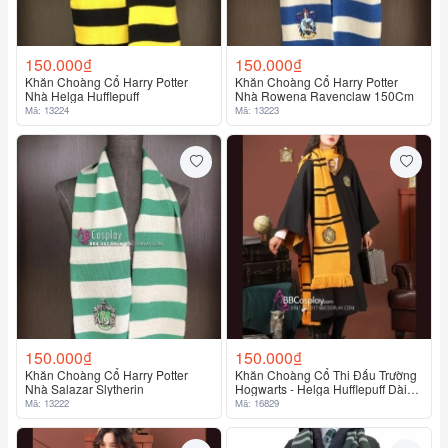
150.000₫
150.000₫
Khăn Choàng Cổ Harry Potter
Khăn Choàng Cổ Harry Potter
Nhà Helga Hufflepuff
Nhà Rowena Ravenclaw 150Cm
Mã: 13224
Mã: 13223
150.000₫
150.000₫
Khăn Choàng Cổ Harry Potter
Khăn Choàng Cổ Thi Đấu Trường
Nhà Salazar Slytherin
Hogwarts - Helga Hufflepuff Dài
175Cm X 25Cm
Mã: 13222
Mã: 16829