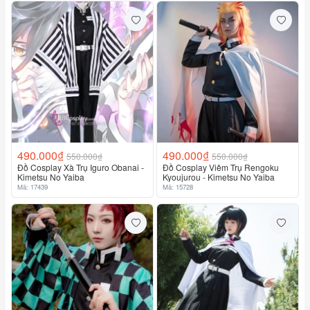
490.000₫
490.000₫
550.000₫
550.000₫
Đồ Cosplay Xà Trụ Iguro Obanai -
Đồ Cosplay Viêm Trụ Rengoku
Kimetsu No Yaiba
Kyoujurou - Kimetsu No Yaiba
Mã: 17439
Mã: 15728