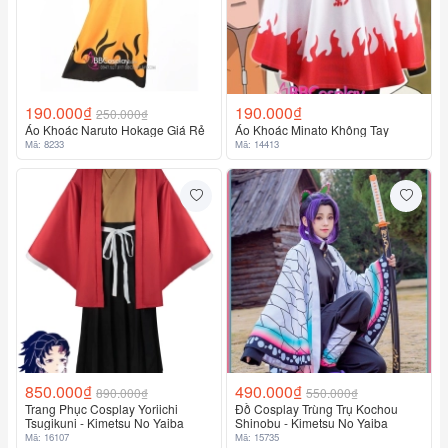
190.000₫
190.000₫
250.000₫
Áo Khoác Naruto Hokage Giá Rẻ
Áo Khoác Minato Không Tay
Mã: 8233
Mã: 14413
850.000₫
490.000₫
890.000₫
550.000₫
Trang Phục Cosplay Yoriichi
Đồ Cosplay Trùng Trụ Kochou
Tsugikuni - Kimetsu No Yaiba
Shinobu - Kimetsu No Yaiba
Mã: 16107
Mã: 15735