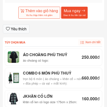
Thêm vào giỏ hàng
Mua ngay
Và thu thập thêm mã giảm
Giao & thu tiền tận nơi
Yêu thích
Xem chi tiết
TÙY CHỌN MUA
ÁO CHOÀNG PHÙ THUỶ
250.000
đ
áo choàng có logo:
COMBO 6 MÓN PHÙ THUỶ
660.000
đ
trọn bộ 6 món ( áo choàng + khăn cổ + nón
+ đũa phép + cà vạt + mắt kính):
JKHĂN CỔ LỚN
160.000
đ
khăn cổ len có logo size 175cm x 25cm: