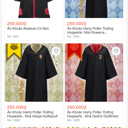
250.000₫
250.000₫
Áo Khoác Akatsuki Có Nón
Áo Khoác Harry Potter Trường
Hogwarts- Nhà Rowena
Ravenclaw
Mã: 4465
Mã: 13261
250.000₫
250.000₫
Áo Khoác Harry Potter Trường
Áo Khoác Harry Potter Trường
Hogwarts - Nhà Helga Hufflepuff
Hogwarts - Nhà Godric Gryffindor
Mã: 13260
Mã: 13225