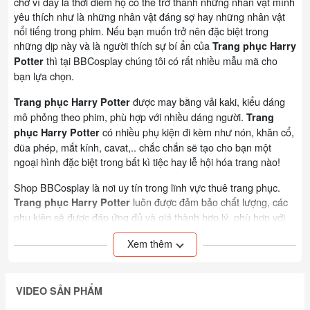
chờ vì đây là thời điểm họ có thể trở thành những nhân vật mình
yêu thích như là những nhân vật đáng sợ hay những nhân vật
nổi tiếng trong phim. Nếu bạn muốn trở nên đặc biệt trong
những dịp này và là người thích sự bí ẩn của
Trang phục Harry
thì tại BBCosplay chúng tôi có rất nhiều mẫu mã cho
Potter
bạn lựa chọn.
được may bằng vải kaki, kiểu dáng
Trang phục Harry Potter
mô phỏng theo phim, phù hợp với nhiều dáng người.
Trang
có nhiều phụ kiện đi kèm như nón, khăn cổ,
phục Harry Potter
đũa phép, mắt kính, cavat,.. chắc chắn sẽ tạo cho bạn một
ngoại hình đặc biệt trong bất kì tiệc hay lễ hội hóa trang nào!
Shop BBCosplay là nơi uy tín trong lĩnh vực thuê trang phục.
luôn được đảm bảo chất lượng, các
Trang phục Harry Potter
phụ kiện sẽ được đáp ứng đủ và giá thành hợp lý, phù hợp với
mọi nhu cầu của khách hàng.
Xem thêm
Đồng Phục Harry Potter Trường Hogwarts - Salazar
Slytherin - áo choàng phù thủy
THÔNG TIN SẢN PHẨM:
VIDEO SẢN PHẨM