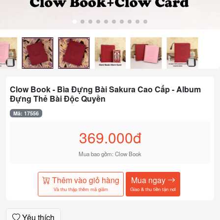
Clow Book - Bìa Đựng Bài Sakura Cao Cấp - Album
Đựng Thẻ Bài Độc Quyền
Mã: 17556
369.000đ
Mua bao gồm: Clow Book
Thêm vào giỏ hàng
Mua ngay
Và thu thập thêm mã giảm
Giao & thu tiền tận nơi
Yêu thích