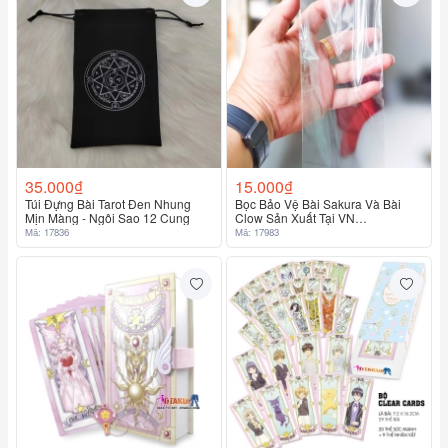
35.000₫
15.000₫
Túi Đựng Bài Tarot Đen Nhung
Bọc Bảo Vệ Bài Sakura Và Bài
Mịn Màng - Ngôi Sao 12 Cung
Clow Sản Xuất Tại VN
7.8X16.5Cm
Mã: 17836
Mã: 17983