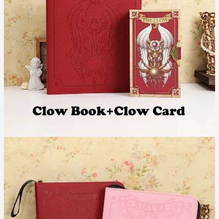
Sticker Sakura
🎁
Tặng kèm 5 lá bài Clow ngẫu nhiên + 3
Mua kèm bộ bài:
Sticker Sakura + Giải bài Clow/Sakura + 8 cái bọc đựng bài +
Thảm trải bài
HƯỚNG DẪN SỬ DỤNG
1️⃣ Mở bìa, nhẹ nhàng đặt lá bài vào ngăn PVC
2️⃣ Đóng bìa, cất giữ nơi khô ráo
3️⃣ Lau chùi bằng khăn mềm khi bẩn
LƯU Ý:
Sản phẩm
(mua riêng)
không bao gồm bài
tiếp xúc với nước và nhiệt độ cao
Tránh
nơi khô ráo, tránh ánh nắng trực tiếp
Bảo quản
“SỞ HỮU NGAY CLOW BOOK - BẢO VỆ BỘ SƯU TẬP BÀI
CLOW CỦA BẠN SUỐT ĐỜI!”