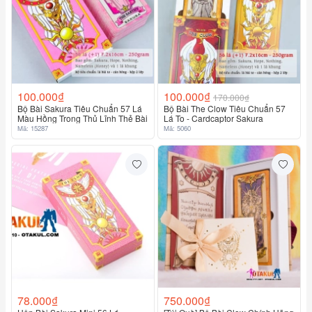
100.000₫
100.000₫
170.000₫
Bộ Bài Sakura Tiêu Chuẩn 57 Lá
Bộ Bài The Clow Tiêu Chuẩn 57
Màu Hồng Trong Thủ Lĩnh Thẻ Bài
Lá To - Cardcaptor Sakura
Mã: 15287
Mã: 5060
78.000₫
750.000₫