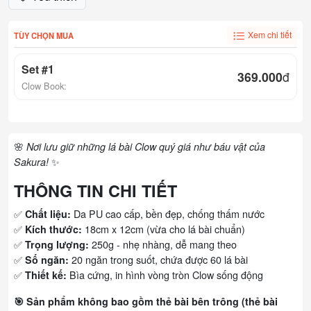
Xem chi tiết
TÙY CHỌN MUA
Set #1
369.000
đ
Clow Book:
🌸
Nơi lưu giữ những lá bài Clow quý giá như báu vật của
✨
Sakura!
THÔNG TIN CHI TIẾT
✅
Da PU cao cấp, bền đẹp, chống thấm nước
Chất liệu:
✅
18cm x 12cm (vừa cho lá bài chuẩn)
Kích thước:
✅
250g - nhẹ nhàng, dễ mang theo
Trọng lượng:
✅
20 ngăn trong suốt, chứa được 60 lá bài
Số ngăn:
✅
Bìa cứng, in hình vòng tròn Clow sống động
Thiết kế:
🎯 Sản phẩm không bao gồm thẻ bài bên trông (thẻ bài