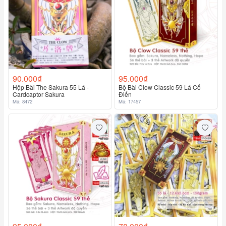
90.000₫
95.000₫
Hộp Bài The Sakura 55 Lá -
Bộ Bài Clow Classic 59 Lá Cổ
Cardcaptor Sakura
Điển
Mã: 8472
Mã: 17457