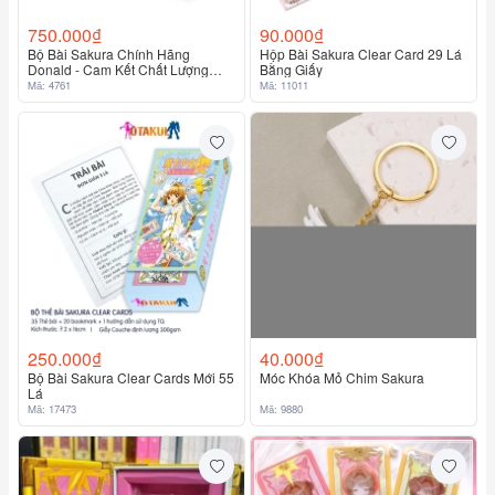
750.000₫
90.000₫
Bộ Bài Sakura Chính Hãng
Hộp Bài Sakura Clear Card 29 Lá
Donald - Cam Kết Chất Lượng
Bằng Giấy
Cao Chính Hãng 100%
Mã: 4761
Mã: 11011
250.000₫
40.000₫
Bộ Bài Sakura Clear Cards Mới 55
Móc Khóa Mỏ Chim Sakura
Lá
Mã: 17473
Mã: 9880