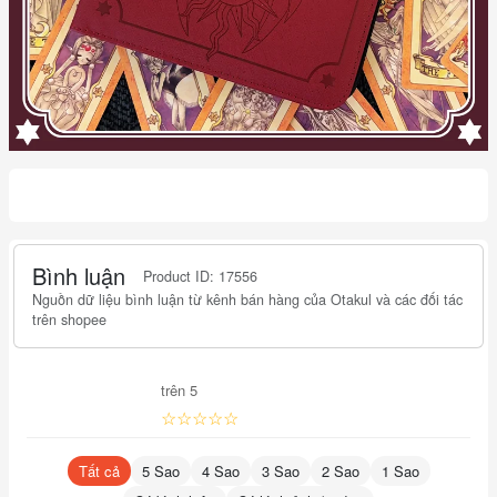
Bình luận
Product ID: 17556
Nguồn dữ liệu bình luận từ kênh bán hàng của Otakul và các đối tác
trên shopee
trên 5
☆☆☆☆☆
Tất cả
5 Sao
4 Sao
3 Sao
2 Sao
1 Sao