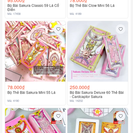
95.000₫
78.000₫
Bộ Bài Sakura Classic 59 Lá Cổ
Bộ Thẻ Bài Clow Mini 56 Lá
Điển
Mã: 17458
Mã: 4189
78.000₫
250.000₫
Bộ Thẻ Bài Sakura Mini 55 Lá
Bộ Bài Sakura Deluxe 60 Thẻ Bài
- Cardcaptor Sakura
Mã: 4190
Mã: 14202