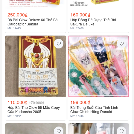
250.000₫
160.000₫
Bộ Bài Clow Deluxe 60 Thẻ Bài -
Hộp Rỗng Để Đựng Thẻ Bài
Cardcaptor Sakura
Sakura Deluxe
Mã: 14443
Mã: 17486
110.000₫
199.000₫
170.000₫
Hộp Bài The Clow 55 Mẫu Copy
Bài Trong Suốt Của Tinh Linh
Của Kodansha 2005
Clow Chính Hãng Donald
Mã: 16062
Mã: 17346