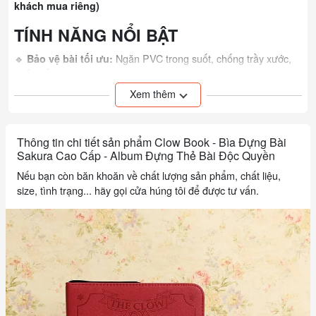
khách mua riêng)
TÍNH NĂNG NỔI BẬT
🔹
Ngăn PVC trong suốt, chống trầy xước,
Bảo vệ bài tối ưu:
chống ẩm
🔹
Vòng tròn Clow sắc nét
Thiết kế độc quyền:
Xem thêm
🔹
Dễ dàng xem bài mà không cần lấy ra khỏi ngăn
Tiện lợi:
🔹
Da PU mềm mại, bền màu theo thời gian
Chất liệu cao cấp:
Thông tin chi tiết sản phẩm Clow Book - Bìa Đựng Bài
ĐỐI TƯỢNG SỬ DỤNG
Sakura Cao Cấp - Album Đựng Thẻ Bài Độc Quyền
🎯
Lưu giữ bộ sưu tập bài Clow quý
Fan Cardcaptor Sakura:
Nếu bạn còn băn khoăn về chất lượng sản phẩm, chất liệu,
giá
size, tình trạng... hãy gọi cửa húng tôi để được tư vấn.
🎯
Bảo quản bài an toàn, dễ mang theo
Người chơi bài Tarot:
🎯
Trưng bày bộ sưu tập độc đáo
Sưu tầm đồ anime:
🎯
Ý nghĩa cho người thân yêu thích Sakura
Làm quà tặng:
COMBO KHUYẾN MÃI
🎁
Tặng kèm 5 lá bài Clow ngẫu nhiên
Mua 1 Clow Book:
🎁
Tặng kèm 5 lá bài Clow ngẫu nhiên + 3
Mua 2 Clow Book: