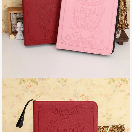
#ClowBook #BiaDungBaiSakura #AlbumSakura
#CardcaptorSakura #BoBaiClow #DoChoiSakura
🌸
(Đặt hàng ngay để nhận ưu đãi đặc biệt!)
Đơn vị tính: Cái