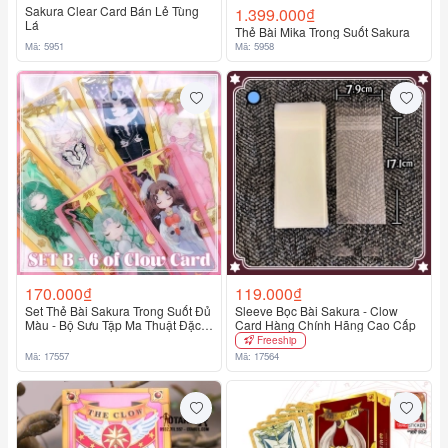
Sakura Clear Card Bán Lẻ Tùng
1.399.000₫
Lá
Thẻ Bài Mika Trong Suốt Sakura
Mã: 5951
Mã: 5958
170.000₫
119.000₫
Set Thẻ Bài Sakura Trong Suốt Đủ
Sleeve Bọc Bài Sakura - Clow
Màu - Bộ Sưu Tập Ma Thuật Đặc
Card Hàng Chính Hãng Cao Cấp
Biệt
Freeship
Mã: 17557
Mã: 17564