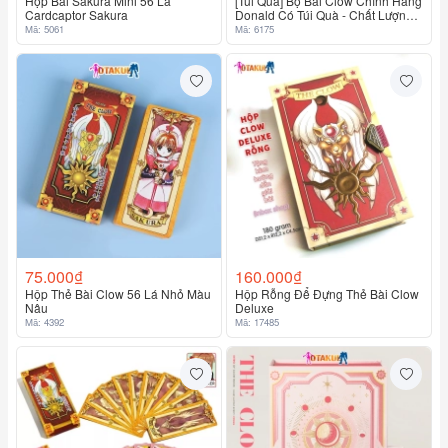
Hộp Bài Sakura Mini 56 Lá
[Túi Quà] Bộ Bài Clow Chính Hãng
Cardcaptor Sakura
Donald Có Túi Quà - Chất Lượng
Rất Cao - Cardcaptor Sakura
Mã: 5061
Mã: 6175
75.000₫
160.000₫
Hộp Thẻ Bài Clow 56 Lá Nhỏ Màu
Hộp Rỗng Để Đựng Thẻ Bài Clow
Nâu
Deluxe
Mã: 4392
Mã: 17485