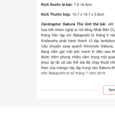
7.5-16.8cm
Kích thước lá bài:
10.7 x 19.7 x 3.8cm
Kích Thước hộp:
, viết
Cardcaptor Sakura
Thủ lĩnh thẻ bài
họa bởi nhóm nghệ sĩ nổi tiếng Nhật Bản 
tháng trên tạp chí
từ tháng 5 nă
Nakayoshi
Kodansha phát hành thành 12 tập tankōbo
Câu chuyện xoay quanh Kinomoto Sakura, m
đang nắm giữ một sức mạnh kì diệu sau khi
được niêm phong nhiều năm trong một quyể
phục lại tất cả các thẻ bài đã chạy thoát 
theo của manga này tập trung vào Sakura kh
trên
từ số tháng 7 năm 2016.
Nakayoshi
Danh sách những lá bài có trong bộ bài 
Change, The Cloud, The Create, The Dark
Xem
The Fight, The Firey, The Float, The Flowe
Illusion, The Jump, The Libra, The Light, The
The Mist, The Move, The Nothing, The Powe
The Shield, The Shot, The Silent, The Sl
The Sword, The Through, The Thunder, Th