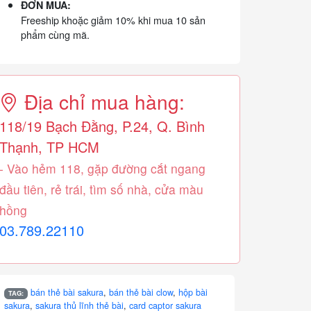
ĐƠN MUA:
Freeship khoặc giảm 10% khi mua 10 sản
phẩm cùng mã.
Địa chỉ mua hàng:
118/19 Bạch Đằng, P.24, Q. Bình
Thạnh, TP HCM
- Vào hẻm 118, gặp đường cắt ngang
đầu tiên, rẻ trái, tìm số nhà, cửa màu
hồng
03.789.22110
bán thẻ bài sakura
,
bán thẻ bài clow
,
hộp bài
TAG:
sakura
,
sakura thủ lĩnh thẻ bài
,
card captor sakura