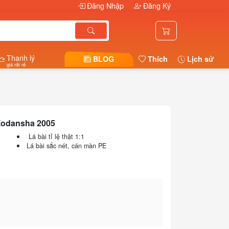
Đăng Nhập
Đăng Ký
Thanh lý
BLOG
Thích
Lịch sử
giá rất rẻ
Kodansha 2005
Lá bài tỉ lệ thật 1:1
Lá bài sắc nét, cán màn PE