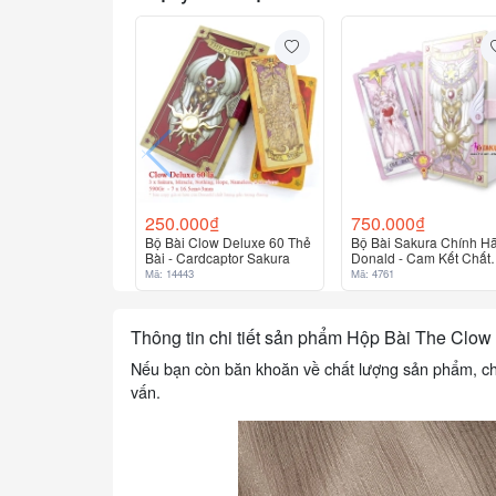
250.000₫
750.000₫
Bộ Bài Clow Deluxe 60 Thẻ
Bộ Bài Sakura Chính H
Bài - Cardcaptor Sakura
Donald - Cam Kết Chất
Lượng Cao Chính Hãng
Mã: 14443
Mã: 4761
100%
Thông tin chi tiết sản phẩm Hộp Bài The Cl
Nếu bạn còn băn khoăn về chất lượng sản phẩm, chất 
vấn.