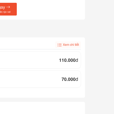
gay
iền tận nơi
Xem chi tiết
110.000
đ
70.000
đ