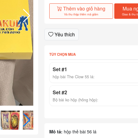
Thêm vào giỏ hàng
Mua n
Và thu thập thêm mã giảm
Giao & thu t
Yêu thích
TÙY CHỌN MUA
Set #1
hộp bài The Clow 55 lá:
Set #2
Bộ bài ko hộp (hỏng hộp):
hộp thẻ bài 56 lá
Mô tả: