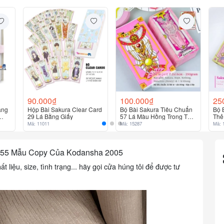
Wave, The Windy, The Wood ,Sakura, No name
Đơn vị tính:
90.000₫
100.000₫
25
ãng
Hộp Bài Sakura Clear Card
Bộ Bài Sakura Tiêu Chuẩn
Bộ 
29 Lá Bằng Giấy
57 Lá Màu Hồng Trong Thủ
Thẻ
Lĩnh Thẻ Bài
Sak
Mã: 11011
Mã: 15287
Mã: 
ow 55 Mẫu Copy Của Kodansha 2005
liệu, size, tình trạng... hãy gọi cửa húng tôi để được tư