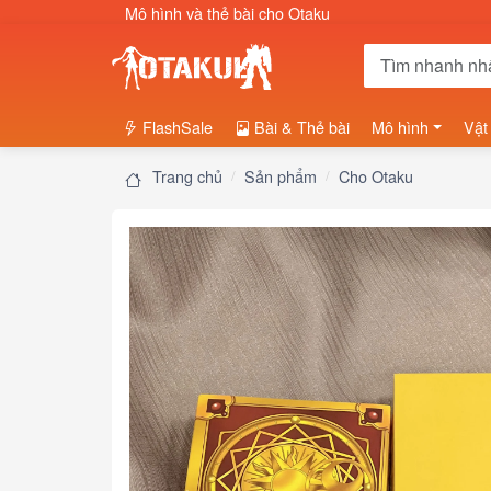
Mô hình và thẻ bài cho Otaku
FlashSale
Bài & Thẻ bài
Mô hình
Vật
Trang chủ
Sản phẩm
Cho Otaku