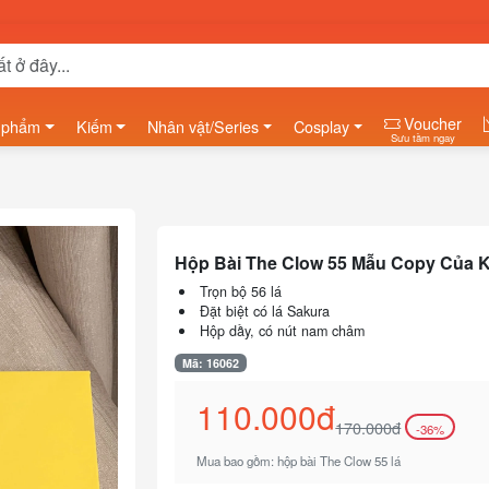
Voucher
 phẩm
Kiếm
Nhân vật/Series
Cosplay
Sưu tầm ngay
Hộp Bài The Clow 55 Mẫu Copy Của 
Trọn bộ 56 lá
Đặt biệt có lá Sakura
Hộp dầy, có nút nam châm
Mã: 16062
110.000đ
170.000đ
-36%
Mua bao gồm: hộp bài The Clow 55 lá