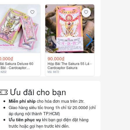
 (đây là một lá bài không có tên)
78.000₫
Hộp Bài Sakura M
Cardcaptor Sakur
Mã: 5061
0.000₫
90.000₫
Bài Sakura Deluxe 60
Hộp Bài The Sakura 55 Lá -
 Bài - Cardcaptor
Cardcaptor Sakura
ura
14202
Mã: 8472
Ưu đãi cho bạn
cho hóa đơn mua trên 2tr.
Miễn phí ship
Giao hàng siêu tốc trong 1h chỉ từ 20.000đ (chỉ
áp dụng nội thành TP.HCM)
khi bạn gọi điện đặt hàng
Ưu tiên phục vụ
trước hoặc gọi hẹn trước khi đến.