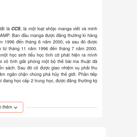
 tắt là
, là một loạt shōjo manga viết và minh
CCS
CLAMP. Ban đầu manga được đăng thường kì hàng
m 1996 đến tháng 6 năm 2000, và sau đó được
n từ tháng 11 năm 1996 đến tháng 7 năm 2000.
ột học sinh tiểu học tình cờ phát hiện ra mình
 vô tình giải phóng một bộ thẻ bài ma thuật đã
n sách. Sau đó cô được giao nhiệm vụ phải thu
nhằm ngăn chặn chúng phá hủy thế giới. Phần tiếp
i đang học cấp 2 trung học, được đăng thường kỳ
Sakura: The Arrow, The Big, The Bubbles, The
, The Dash, The Dream, The Earthy, The Erase,
 thêm
r, The Fly, The Freeze, The Glow, The Hope, The
 Little, The Lock, The Look, The Maze, The Mirror,
r, The Rain, The Return, The Sand, The Shadow,
eep, The Snow, The Song, The Storm, The Sweet,
e Time, The Twin, The Voice, The Watery, The