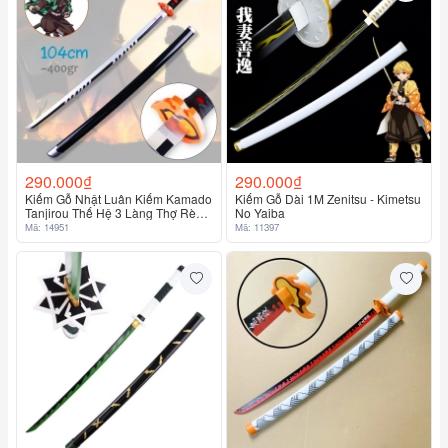
290.000₫
290.000₫
Kiếm Gỗ Nhật Luân Kiếm Kamado
Kiếm Gỗ Dài 1M Zenitsu - Kimetsu
Tanjirou Thế Hệ 3 Làng Thợ Rèn
No Yaiba
Lưỡi Trắng Đen - Kimetsu No
Mã: 14951
Mã: 11397
Yaiba