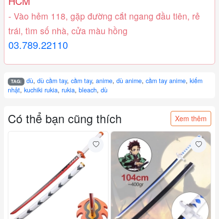
HCM
- Vào hẻm 118, gặp đường cắt ngang đầu tiên, rẻ
trái, tìm số nhà, cửa màu hồng
03.789.22110
dù
,
dù cầm tay
,
cầm tay
,
anime
,
dù anime
,
cầm tay anime
,
kiếm
TAG:
nhật
,
kuchiki rukia
,
rukia
,
bleach
,
dù
Có thể bạn cũng thích
Xem thêm