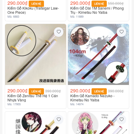
290.000₫
290.000₫
550.000₫
LIÊN HỆ
LIÊN HỆ
Kiếm Gỗ Kikoku (Trafalgar Law-
Kiếm Gỗ Dài 1M Sanemi / Phong
One Piece)
Trụ - Kimetsu No Yaiba
Mã: 6883
Mã: 11889
290.000₫
290.000₫
390.000₫
390.000₫
LIÊN HỆ
LIÊN HỆ
Kiếm Gỗ Zenitsu Thế Hệ 1 Cán
Kiếm Gỗ Kamado Nezuko -
Nhựa Vàng
Kimetsu No Yaiba
Mã: 17955
Mã: 14974