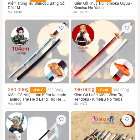
Kiếm Trùng Trụ Shinobu Bằng Gỗ
Kiếm Gỗ Thuỷ Trụ Tomioka Giyuu -
Dài 1M
Kimetsu No Yaiba
Mã: 14849
Mã: 14971
290.000₫
290.000₫
390.000₫
390.000₫
LIÊN HỆ
LIÊN HỆ
Kiếm Gỗ Nhật Luân Kiếm Kamado
Kiếm Gỗ Luân Kiếm Viêm Trụ
Tanjirou Thế Hệ 3 Làng Thợ Rèn
Rengoku - Kimetsu No Yaiba
Lưỡi Xanh - Kimetsu No Yaiba
Mã: 14955
Mã: 14972