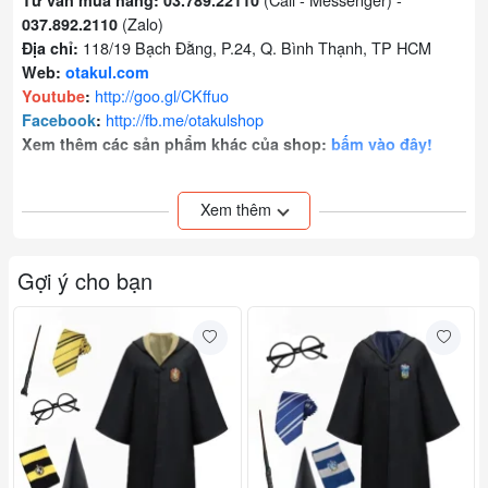
Tư vấn mua hàng: 03.789.22110
(Zalo)
037.892.2110
118/19 Bạch Đằng, P.24, Q. Bình Thạnh, TP HCM
Địa chỉ:
Web:
otakul.com
http://goo.gl/CKffuo
Youtube
:
http://fb.me/otakulshop
Facebook
:
Xem thêm các sản phẩm khác của shop:
bấm vào đây!
Đơn vị tính: cây
Xem thêm
Gợi ý cho bạn