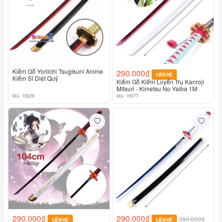
Kiếm Gỗ Yoriichi Tsugikuni Anime
290.000₫
LIÊN HỆ
Kiếm Sĩ Diệt Quỷ
Kiếm Gỗ Kiếm Luyến Trụ Kanroji
Mitsuri - Kimetsu No Yaiba 1M
Mã: 15629
Mã: 16077
290.000₫
290.000₫
390.000₫
LIÊN HỆ
LIÊN HỆ