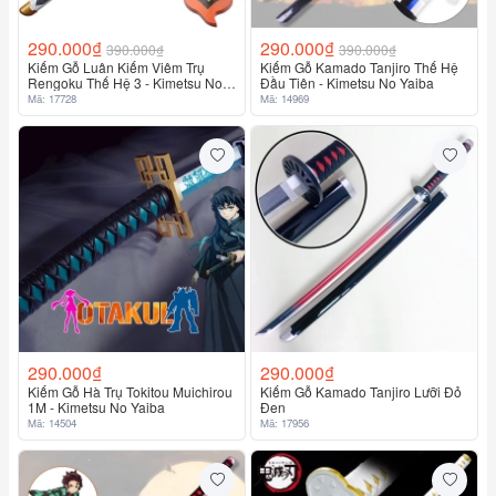
290.000₫
290.000₫
390.000₫
390.000₫
Kiếm Gỗ Luân Kiếm Viêm Trụ
Kiếm Gỗ Kamado Tanjiro Thế Hệ
Rengoku Thế Hệ 3 - Kimetsu No
Đầu Tiên - Kimetsu No Yaiba
Yaiba
Mã: 17728
Mã: 14969
290.000₫
290.000₫
Kiếm Gỗ Hà Trụ Tokitou Muichirou
Kiếm Gỗ Kamado Tanjiro Lưỡi Đỏ
1M - Kimetsu No Yaiba
Đen
Mã: 14504
Mã: 17956