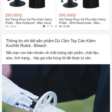
250.000₫
250.000₫
Set Trang Phục Và Phụ Kiện Harry
Set Trang Phục Và Phụ Kiện Harry
Potter - Nhà Huflepuff - Màu Vàng
Potter - Nhà Ravenclaw - Màu
Xanh Dương
Mã: 18030
Mã: 18029
Thông tin chi tiết sản phẩm Dù Cầm Tay Cán Kiếm
Kuchiki Rukia - Bleach
Nếu bạn còn băn khoăn về chất lượng sản phẩm, chất liệu,
size, tình trạng... hãy gọi cửa húng tôi để được tư vấn.