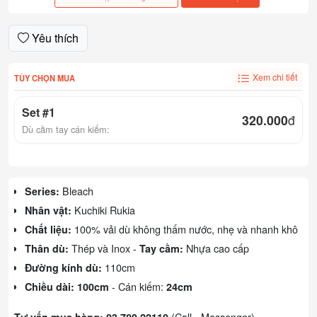
Yêu thích
Xem chi tiết
TÙY CHỌN MUA
Set #1
320.000
đ
Dù cầm tay cán kiếm:
Bleach
Series:
Kuchiki Rukia
Nhân vật:
100% vải dù không thấm nước, nhẹ và nhanh khô
Chất liệu:
Thép và Inox -
Nhựa cao cấp
Thân dù:
Tay cầm:
110cm
Đường kính dù:
- Cán kiếm:
Chiều dài: 100cm
24cm
(Call - Messenger) -