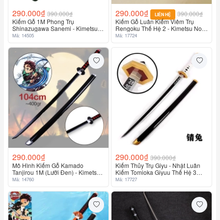
290.000₫
290.000₫
390.000₫
390.000₫
LIÊN HỆ
Kiếm Gỗ 1M Phong Trụ
Kiếm Gỗ Luân Kiếm Viêm Trụ
Shinazugawa Sanemi - Kimetsu
Rengoku Thế Hệ 2 - Kimetsu No
No Yaiba
Yaiba
Mã: 14505
Mã: 17724
290.000₫
290.000₫
390.000₫
Mô Hình Kiếm Gỗ Kamado
Kiếm Thủy Trụ Giyu - Nhật Luân
Tanjirou 1M (Lưỡi Đen) - Kimetsu
Kiếm Tomioka Giyuu Thế Hệ 3
No Yaiba - Kiếm Gỗ Đen
Bằng Gỗ 1M - Kimetsu No Yaiba
Mã: 14760
Mã: 17727