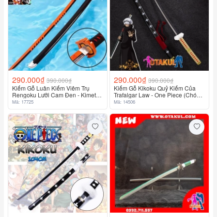
290.000₫
290.000₫
390.000₫
390.000₫
Kiếm Gỗ Luân Kiếm Viêm Trụ
Kiếm Gỗ Kikoku Quỷ Kiếm Của
Rengoku Lưỡi Cam Đen - Kimetsu
Trafalgar Law - One Piece (Chó
No Yaiba
Đốm) Dài 1M
Mã: 17725
Mã: 14506