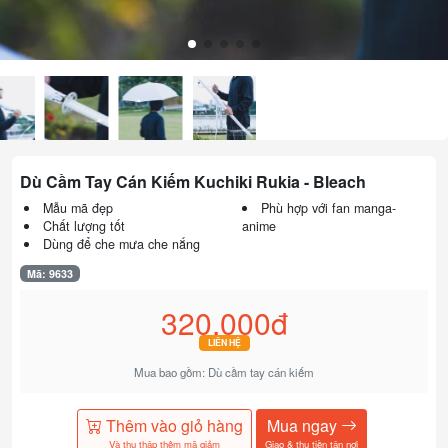
Dù Cầm Tay Cán Kiếm Kuchiki Rukia - Bleach
Mẫu mã đẹp
Phù hợp với fan manga-
Chất lượng tốt
anime
Dùng để che mưa che nắng
Mã: 9633
320.000đ
LIÊN HỆ
Mua bao gồm: Dù cầm tay cán kiếm
Thêm vào giỏ hàng
Mua ngay
Và thu thập thêm mã giảm
Giao & thu tiền tận nơi