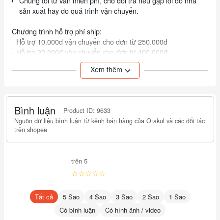
Chúng tôi tư vấn miễn phí, cho đổi trả nếu gặp lỗi do nhà
sản xuất hay do quá trình vận chuyển.
Chương trình hỗ trợ phí ship:
- Hỗ trợ 10.000đ vận chuyển cho đơn từ 250.000đ
- Hỗ trợ 20.000đ vận chuyển cho đơn từ 400.000đ
- Khách mua nhiều hơn vui lòng liên hệ để được trợ giá
Xem thêm
Bình luận
Product ID: 9633
Nguồn dữ liệu bình luận từ kênh bán hàng của Otakul và các đối tác
trên shopee
trên 5
☆☆☆☆☆
Tất cả
5 Sao
4 Sao
3 Sao
2 Sao
1 Sao
Có bình luận
Có hình ảnh / video