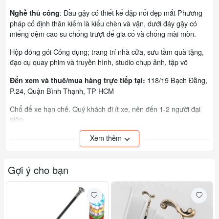
: Đầu gậy có thiết kế dập nổi đẹp mắt Phương
Nghề thủ công
pháp cố định thân kiếm là kiểu chèn và vặn, dưới đáy gậy có
miếng đệm cao su chống trượt để gia cố và chống mài mòn.
Hộp đóng gói Công dụng; trang trí nhà cửa, sưu tầm quà tặng,
đạo cụ quay phim và truyền hình, studio chụp ảnh, tập võ
118/19 Bạch Đằng,
Đến xem và thuê/mua hàng trực tiếp tại:
P.24, Quận Bình Thạnh, TP HCM
Chổ để xe hạn chế. Quý khách đi ít xe, nên đến 1-2 người đại
diện.
Đi nhóm 5-7 xe, ko chổ để xe, có thể đi taxi
Xem thêm
Nhận ship hàng trên toàn quốc với phí từ 50.000đ-70.000đ
Gợi ý cho bạn
Đơn vị tính: Cây