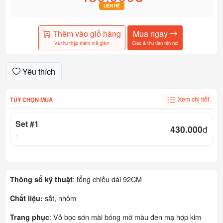
LIÊN HỆ
Thêm vào giỏ hàng
Mua ngay
Và thu thập thêm mã giảm
Giao & thu tiền tận nơi
Yêu thích
Xem chi tiết
TÙY CHỌN MUA
Set #1
430.000
đ
:
: tổng chiều dài 92CM
Thông số kỹ thuật
sắt, nhôm
Chất liệu:
: Vỏ bọc sơn mài bóng mờ màu đen mạ hợp kim
Trang phục