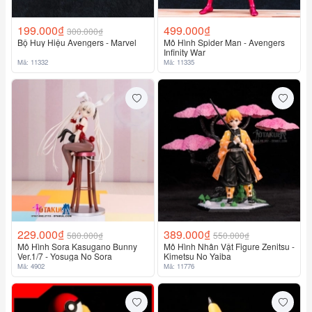
199.000₫
499.000₫
300.000₫
Bộ Huy Hiệu Avengers - Marvel
Mô Hình Spider Man - Avengers
Infinity War
Mã: 11332
Mã: 11335
229.000₫
389.000₫
580.000₫
550.000₫
Mô Hình Sora Kasugano Bunny
Mô Hình Nhân Vật Figure Zenitsu -
Ver.1/7 - Yosuga No Sora
Kimetsu No Yaiba
Mã: 4902
Mã: 11776