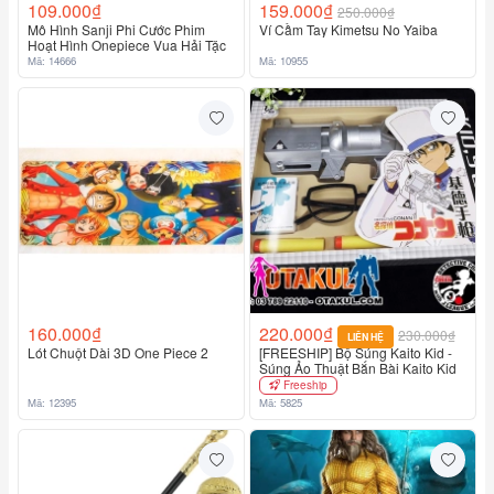
109.000₫
159.000₫
250.000₫
Mô Hình Sanji Phi Cước Phim
Ví Cầm Tay Kimetsu No Yaiba
Hoạt Hình Onepiece Vua Hải Tặc
Mã: 14666
Mã: 10955
160.000₫
220.000₫
230.000₫
LIÊN HỆ
Lót Chuột Dài 3D One Piece 2
[FREESHIP] Bộ Súng Kaito Kid -
Súng Ảo Thuật Bắn Bài Kaito Kid
Freeship
Mã: 12395
Mã: 5825