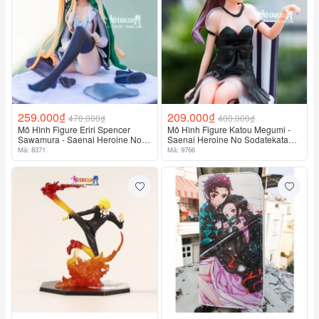
259.000₫
209.000₫
470.000₫
400.000₫
Mô Hình Figure Eriri Spencer
Mô Hình Figure Katou Megumi -
Sawamura - Saenai Heroine No
Saenai Heroine No Sodatekata
Sodatekata
(Dress Ver.)
Mã: 8371
Mã: 9766