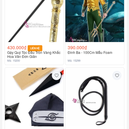
430.000₫
390.000₫
LIÊN HỆ
Gậy Quý Tộc Đầu Tròn Vàng Khắc
Đinh Ba - 100Cm Mẫu Foam
Hoa Văn Đơn Giản
Mã: 15200
Mã: 15299