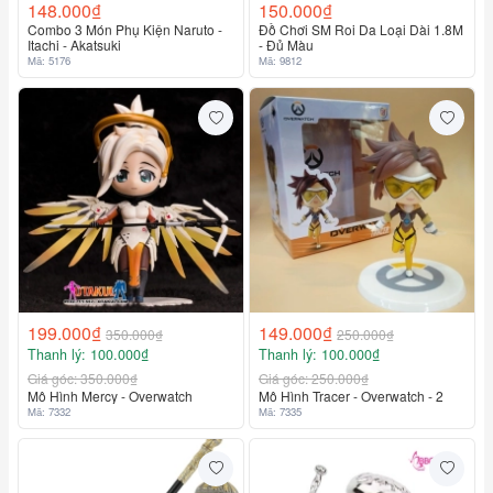
148.000₫
150.000₫
Combo 3 Món Phụ Kiện Naruto -
Đồ Chơi SM Roi Da Loại Dài 1.8M
Itachi - Akatsuki
- Đủ Màu
Mã: 5176
Mã: 9812
199.000₫
149.000₫
350.000₫
250.000₫
Thanh lý: 100.000₫
Thanh lý: 100.000₫
Liên hệ
Liên hệ
Giá góc: 350.000₫
Giá góc: 250.000₫
Mô Hình Mercy - Overwatch
Mô Hình Tracer - Overwatch - 2
Mã: 7332
Mã: 7335