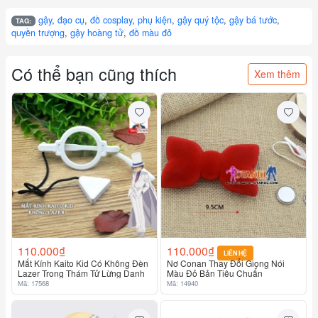
gậy
,
đạo cụ
,
đồ cosplay
,
phụ kiện
,
gậy quý tộc
,
gậy bá tước
,
TAG:
quyền trượng
,
gậy hoàng tử
,
đồ màu đỏ
Có thể bạn cũng thích
Xem thêm
110.000₫
110.000₫
LIÊN HỆ
Mắt Kính Kaito Kid Có Không Đèn
Nơ Conan Thay Đổi Giọng Nói
Lazer Trong Thám Tử Lừng Danh
Màu Đỏ Bản Tiêu Chuẩn
Mã: 17568
Mã: 14940