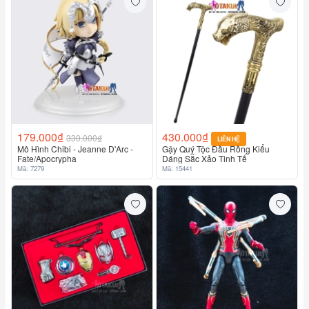
179.000₫
430.000₫
330.000₫
LIÊN HỆ
Mô Hình Chibi - Jeanne D'Arc -
Gậy Quý Tộc Đầu Rồng Kiểu
Fate/Apocrypha
Dáng Sắc Xảo Tinh Tế
Mã: 7279
Mã: 15441