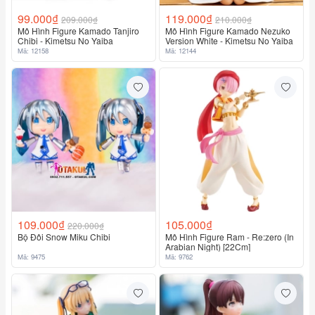
99.000₫
119.000₫
209.000₫
210.000₫
Mô Hình Figure Kamado Tanjiro
Mô Hình Figure Kamado Nezuko
Chibi - Kimetsu No Yaiba
Version White - Kimetsu No Yaiba
Mã: 12158
Mã: 12144
109.000₫
105.000₫
220.000₫
Bộ Đôi Snow Miku Chibi
Mô Hình Figure Ram - Re:zero (In
Arabian Night) [22Cm]
Mã: 9475
Mã: 9762