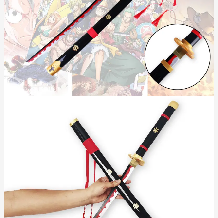
Mộc sinh Hỏa, Hỏa sinh Thổ, Thổ sinh Kim. Trong vòng tương
sinh, thanh kiếm gỗ sẽ kích hoạt nguồn năng lượng tích cực,
giúp người mệnh Kim thêm quyết đoán, mạnh mẽ và tràn đầy
năng lượng.
Kim sinh Thủy. Vì
Hỗ trợ tài lộc cho người mệnh Thủy:
vậy, khi người mệnh Thủy sở hữu thanh kiếm này, nó sẽ giống
như một chất xúc tác, thu hút và gia tăng tài lộc, sự thịnh
vượng cho gia chủ.
Đây thực sự là một món quà ý nghĩa cho những ai đam mê văn
hóa Nhật Bản và muốn tìm kiếm một vật phẩm vừa thẩm mỹ
vừa mang lại may mắn.
Câu Chuyện Về Thanh Đại Bảo Kiếm
Enma
Trong thế giới One Piece,
là một trong 21 thanh Đại Bảo
Enma
Kiếm (Saijo O Wazamono) huyền thoại. Nó từng thuộc về
Kozuki Oden, một kiếm sĩ huyền thoại và là daimyo của vùng
Kuri. Sau khi Oden hy sinh, thanh kiếm được truyền lại cho con
gái ông, Kozuki Hiyori. Với mong muốn giúp Roronoa Zoro lấy
lại thanh kiếm Shusui cho quốc gia Wano, Hiyori đã trao Enma