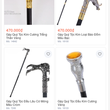
470.000₫
470.000₫
Gậy Quý Tộc Kim Cương Trắng
Gậy Quý Tộc Kim Loại Báo Đốm
Thân Vàng
Màu Bạc
Mã: 14642
Mã: 18100
Gậy Quý Tộc Đầu Lâu Có Móng
Gậy Quý Tộc Đầu Kim Cương
Màu Crom
Vàng
Mã: 7249
Mã: 18103