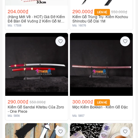
204.000₫
290.000₫
550.000₫
LIÊN HỆ
(Hàng Mới Về - HOT) Giá Đỡ Kiếm
Kiếm Gỗ Trùng Trụ -Kiếm Kochou
Để Bàn Đế Vuông 2 Kiếm Gỗ MDF
Shinobu Gỗ Dài 1M
Cao 59Cm
Mã: 17508
Mã: 16076
290.000₫
300.000₫
550.000₫
LIÊN HỆ
Kiếm Gỗ Sandai Kitetsu Của Zoro
Mộc Kiếm Bokken - Kiếm Gỗ Đặc
- One Piece
Mã: 5856
Mã: 5857