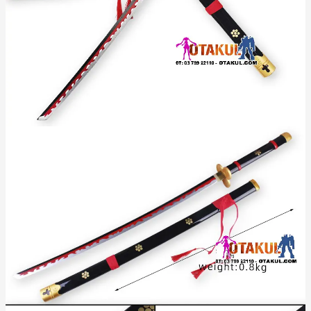
cho Zoro, và nó nhanh chóng trở thành một trong ba thanh kiếm
chủ lực của anh.
không chỉ là một thanh kiếm, nó còn là một "kiệt tác" của
Enma
kiếm sĩ Shimotsuki Kozaburo. Điểm đặc biệt của Enma là nó có
thể hút một lượng lớn Haki (thần khí) từ người sử dụng và giải
phóng nó thành những nhát chém cực mạnh, có thể "cắt xuyên
đáy địa ngục". Chính vì sức mạnh này, không phải ai cũng có
thể sử dụng Enma một cách dễ dàng. Nếu không đủ bản lĩnh,
người dùng có thể bị thanh kiếm rút cạn sinh lực. Điều này càng
làm tăng thêm vẻ huyền bí và sức hút cho thanh bảo kiếm này.
Cảm Nhận Khi Sử Dụng và Cách Bảo
Quản
Cầm
trên tay, bạn sẽ cảm nhận được sự
Kiếm Gỗ Enma Oden
cân bằng tuyệt vời. Trọng lượng nhẹ (420 gram) giúp việc cầm
nắm, vung kiếm trở nên dễ dàng và linh hoạt. Lớp sơn tay cầm
màu hoa tử đinh hương mang lại cảm giác mượt mà, chống trơn
trượt. Đây là phụ kiện không thể thiếu cho các fan cosplay One
Piece hoặc những người yêu thích sưu tầm kiếm Nhật.