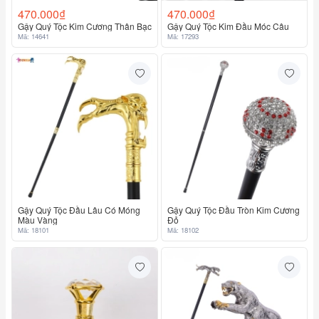
470.000₫
470.000₫
Gậy Quý Tộc Kim Cương Thân Bạc
Gậy Quý Tộc Kim Đầu Móc Câu
Mã: 14641
Mã: 17293
Gậy Quý Tộc Đầu Lâu Có Móng
Gậy Quý Tộc Đầu Tròn Kim Cương
Màu Vàng
Đỏ
Mã: 18101
Mã: 18102