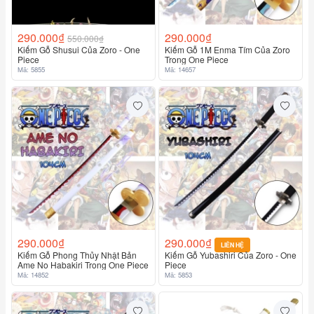
290.000₫
290.000₫
550.000₫
Kiếm Gỗ Shusui Của Zoro - One
Kiếm Gỗ 1M Enma Tím Của Zoro
Piece
Trong One Piece
Mã: 5855
Mã: 14657
290.000₫
290.000₫
LIÊN HỆ
Kiếm Gỗ Phong Thủy Nhật Bản
Kiếm Gỗ Yubashiri Của Zoro - One
Ame No Habakiri Trong One Piece
Piece
Mã: 14852
Mã: 5853