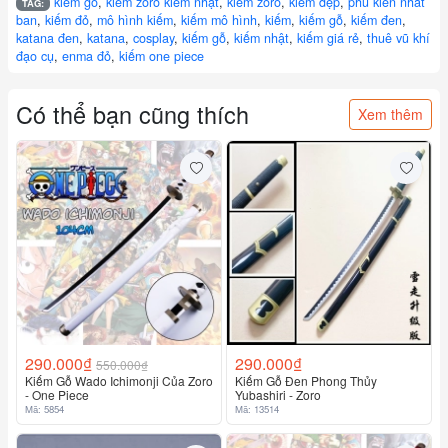
kiếm gỗ
,
kiếm zoro kiếm nhật
,
kiếm zoro
,
kiếm đẹp
,
phu kien nhat
TAG:
ban
,
kiếm đỏ
,
mô hình kiếm
,
kiếm mô hình
,
kiếm
,
kiếm gỗ
,
kiếm đen
,
katana đen
,
katana
,
cosplay
,
kiếm gỗ
,
kiếm nhật
,
kiếm giá rẻ
,
thuê vũ khí
đạo cụ
,
enma đỏ
,
kiếm one piece
Có thể bạn cũng thích
Xem thêm
290.000₫
290.000₫
550.000₫
Kiếm Gỗ Wado Ichimonji Của Zoro
Kiếm Gỗ Đen Phong Thủy
- One Piece
Yubashiri - Zoro
Mã: 5854
Mã: 13514