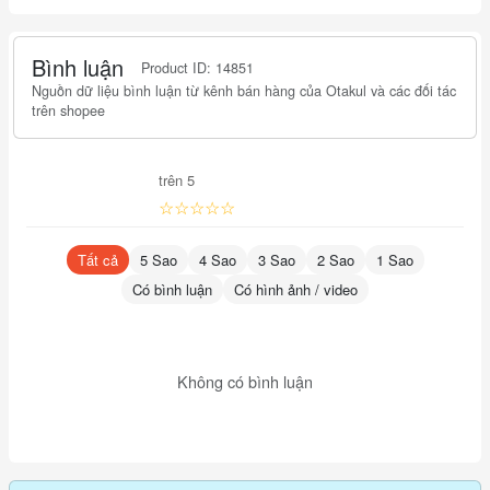
Bình luận
Product ID: 14851
Nguồn dữ liệu bình luận từ kênh bán hàng của Otakul và các đối tác
trên shopee
trên 5
☆☆☆☆☆
Tất cả
5 Sao
4 Sao
3 Sao
2 Sao
1 Sao
Có bình luận
Có hình ảnh / video
Không có bình luận