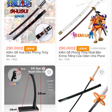
290.000₫
290.000₫
1.200.000₫
LIÊN HỆ
LIÊN HỆ
Kiếm Gỗ Hoa Đào Phong Thủy
Kiếm Gỗ Phong Thủy Nhật Bản
Shusui
Enma Trắng Của Oden One Piece
Mã: 13522
Mã: 17230