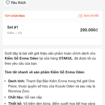
Yêu thích
Xem chi tiết
TÙY CHỌN MUA
Set #1
290.000
đ
Kiếm + Vỏ:
Dưới đây là bài viết giới thiệu sản phẩm hoàn chỉnh dành cho
tại cửa hàng
, đã được tối ưu
Kiếm Gỗ Enma Oden
OTAKUL
theo yêu cầu của bạn.
Tóm tắt nhanh về sản phẩm Kiếm Gỗ Enma Oden
Thanh Đại Bảo Kiếm Enma trong thế giới One
Danh tính:
Piece, thuộc quyền sở hữu của Kozuki Oden và sau này là
Roronoa Zoro.
Gỗ cao cấp.
Chất liệu:
Vỏ kiếm đen bóng, điểm xuyết họa tiết hoa vàng
Thiết kế: