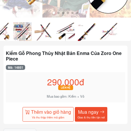
Kiếm Gỗ Phong Thủy Nhật Bản Enma Của Zoro One
Piece
Mã: 14851
290.000đ
LIÊN HỆ
Mua bao gồm: Kiếm + Vỏ
Thêm vào giỏ hàng
Mua ngay
Và thu thập thêm mã giảm
Giao & thu tiền tận nơi