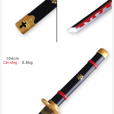
Cách bảo quản:
Lau chùi thường xuyên bằng khăn mềm và khô để giữ độ
bóng cho vỏ kiếm.
Tránh để kiếm tiếp xúc trực tiếp với ánh nắng mặt trời trong
thời gian dài hoặc nơi ẩm ướt.
Nên đặt kiếm trên giá đỡ chuyên dụng (có thể mua kèm tại
với giá chỉ từ 70.000đ - 120.000đ) để trưng bày đẹp
OTAKUL
mắt và bảo vệ lưỡi kiếm.
Đơn vị tính: cây