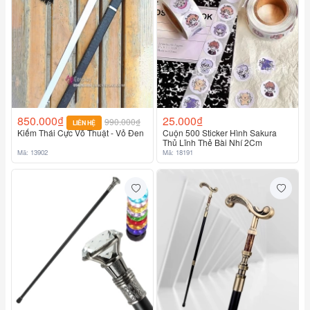
850.000₫
25.000₫
990.000₫
LIÊN HỆ
Kiếm Thái Cực Võ Thuật - Vỏ Đen
Cuộn 500 Sticker Hình Sakura
Thủ Lĩnh Thẻ Bài Nhí 2Cm
Mã: 13902
Mã: 18191