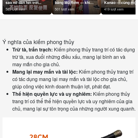
sao nỡ dán hết trời...
băng Mũ Rơm — khí
Kanao — cùng một 
chất Nữ Hoàng là không
#Shinobu #Kanae
589 lượt xem
501 lượt xem
419 lượt xem
cần filter 👑
#Kanao
#BoaHancock
#KimetsuNoYaiba
#Hancock #OnePiece
#DemonSlayer
#BangMuRom
#AnimeDance
#StrawHatPirates
#AnimeHai #Otakul
Ý nghĩa của kiếm phong thủy
#Anime #AnimeVN
#BBCOSPLAY
#Otakul #BBCOSPLAY
#TrendAnime
Trừ tà, trấn trạch:
Kiếm phong thủy trang trí có tác dụng
#Cosplay
trừ tà, xua đuổi những điều xấu, mang lại bình an và
may mắn cho gia chủ.
Mang lại may mắn và tài lộc:
Kiếm phong thủy trang trí
có tác dụng mang lại may mắn và tài lộc cho gia chủ,
giúp công việc kinh doanh thuận lợi, phát đạt.
Thể hiện quyền lực và uy nghiêm:
Kiếm phong thủy
trang trí có thể thể hiện quyền lực và uy nghiêm của gia
chủ, mang lại sự tôn trọng của những người xung quanh.