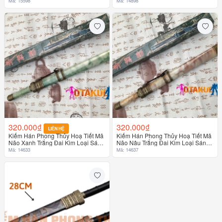
Gỗ Trang Trí Vũ Khí Thủ Công Mỹ
Phong Thủy Kiếm Trấn Trạch
Mã: 15598
Mã: 14898
Nghệ
320.000₫
320.000₫
LIÊN HỆ
Kiếm Hán Phong Thủy Hoạ Tiết Mã
Kiếm Hán Phong Thủy Hoạ Tiết Mã
Não Xanh Trắng Đai Kim Loại Sáng
Não Nâu Trắng Đai Kim Loại Sáng -
- Đồng 42Cm
Đồng 42Cm
Mã: 14633
Mã: 14637