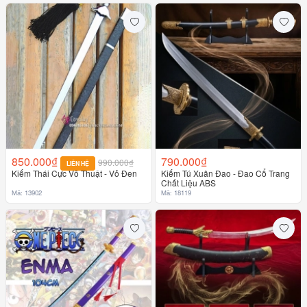
850.000₫
790.000₫
990.000₫
LIÊN HỆ
Kiếm Thái Cực Võ Thuật - Vỏ Đen
Kiếm Tú Xuân Đao - Đao Cổ Trang
Chất Liệu ABS
Mã: 13902
Mã: 18119