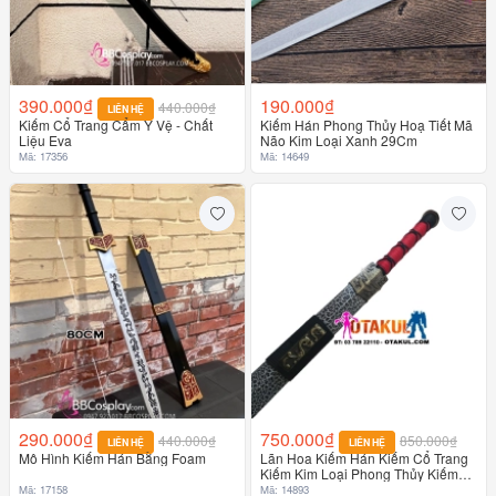
390.000₫
190.000₫
440.000₫
LIÊN HỆ
Kiếm Cổ Trang Cẩm Y Vệ - Chất
Kiếm Hán Phong Thủy Hoạ Tiết Mã
Liệu Eva
Não Kim Loại Xanh 29Cm
Mã: 17356
Mã: 14649
290.000₫
750.000₫
440.000₫
850.000₫
LIÊN HỆ
LIÊN HỆ
Mô Hình Kiếm Hán Bằng Foam
Lãn Hoa Kiếm Hán Kiếm Cổ Trang
Kiếm Kim Loại Phong Thủy Kiếm
Trấn Trạch
Mã: 17158
Mã: 14893