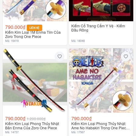
Kiếm Cổ Trang Cẩm Y Vệ - Kiếm
790.000₫
LIÊN HỆ
Đầu Rồng
Kiếm Kim Loại 1M Enma Tím Của
Zoro Trong One Piece
Mã: 16419
Mã: 18048
790.000₫
790.000₫
1.200.000₫
Kiếm Kim Loại Phong Thủy Nhật
Kiếm Kim Loại Phong Thủy Nhật:
Bản Enma Của Zoro One Piece
Ame No Habakiri Trong One Piece
17567
Mã: 14737
Mã: 17567