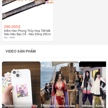
290.000₫
Kiếm Hán Phong Thủy Hoạ Tiết Mã
Não Nâu Bạc Cổ - Nâu Đồng 29Cm
Mã: 14648
VIDEO SẢN PHẨM
Sticker Sakura Xinh Vầy
Hancock check-in cùng
Shinobu × Kanae ×