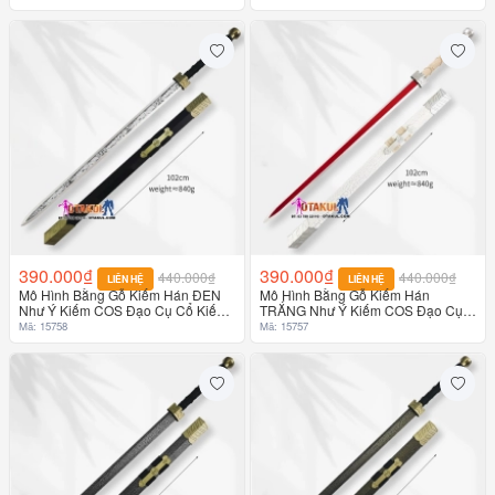
390.000₫
390.000₫
440.000₫
440.000₫
LIÊN HỆ
LIÊN HỆ
Mô Hình Bằng Gỗ Kiếm Hán ĐEN
Mô Hình Bằng Gỗ Kiếm Hán
Như Ý Kiếm COS Đạo Cụ Cổ Kiếm
TRẮNG Như Ý Kiếm COS Đạo Cụ
Gỗ Trang Trí Vũ Khí Thủ Công Mỹ
Cổ Kiếm Gỗ Trang Trí Vũ Khí Thủ
Mã: 15758
Mã: 15757
Nghệ
Công Mỹ Nghệ