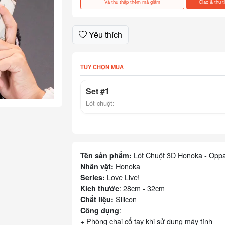
Và thu thập thêm mã giảm
Giao & thu t
Yêu thích
TÙY CHỌN MUA
Set #1
Lót chuột:
Lót Chuột 3D Honoka - Opp
Tên sản phẩm:
Honoka
Nhân vật:
Love Live!
Series:
: 28cm - 32cm
Kích thước
Silicon
Chất liệu:
:
Công dụng
+ Phòng chai cổ tay khi sử dụng máy tính