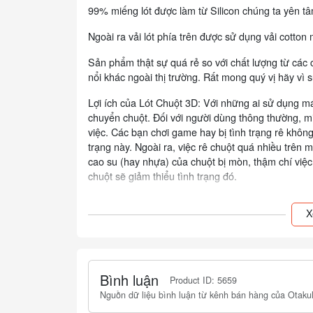
99% miếng lót được làm từ Silicon chúng ta yên tâ
Ngoài ra vải lót phía trên được sử dụng vải cott
Sản phẩm thật sự quá rẻ so với chất lượng từ các c
nổi khác ngoài thị trường. Rất mong quý vị hãy vì
Lợi ích của Lót Chuột 3D: Với những ai sử dụng máy
chuyển chuột. Đối với người dùng thông thường, mi
việc. Các bạn chơi game hay bị tình trạng rê không 
trạng này. Ngoài ra, việc rê chuột quá nhiều trên
cao su (hay nhựa) của chuột bị mòn, thậm chí việ
chuột sẽ giảm thiểu tình trạng đó.
Tại sao chọn Otakul?
X
Cũng là dân chơi mô hình, chúng tôi đề cao tin
Otakul không nhập hàng quá rẻ, kém chất, để bá
Otakul luôn báo trước tình trạng hộp, tình trạng
Bình luận
Product ID: 5659
Việc đóng gói cẩn thận của chúng tôi cũng sẽ l
Nguồn dữ liệu bình luận từ kênh bán hàng của Otakul
Chúng tôi tư vấn miễn phí, cho đổi trả nếu gặp 