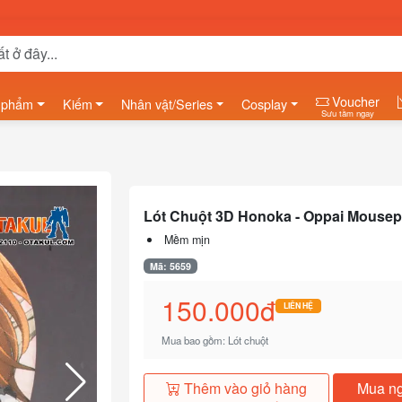
Voucher
 phẩm
Kiếm
Nhân vật/Series
Cosplay
Sưu tầm ngay
Lót Chuột 3D Honoka - Oppai Mouse
Mềm mịn
Mã: 5659
150.000đ
LIÊN HỆ
Mua bao gồm: Lót chuột
Thêm vào giỏ hàng
Mua n