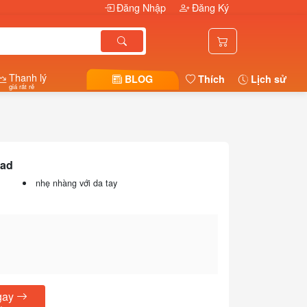
Đăng Nhập
Đăng Ký
Thanh lý
BLOG
Thích
Lịch sử
giá rất rẻ
pad
nhẹ nhàng với da tay
gay