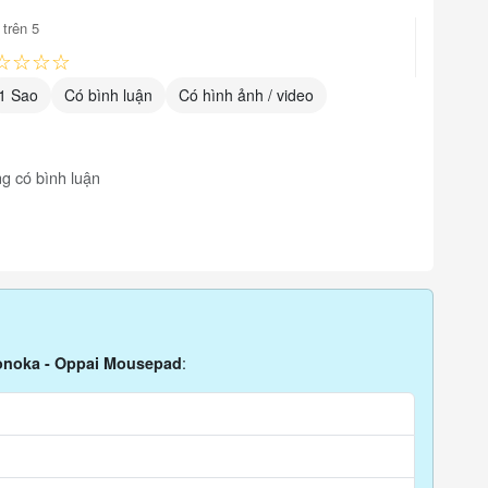
trên 5
☆☆☆☆
1 Sao
Có bình luận
Có hình ảnh / video
ợ giá
g có bình luận
, TP.HCM
:
onoka - Oppai Mousepad