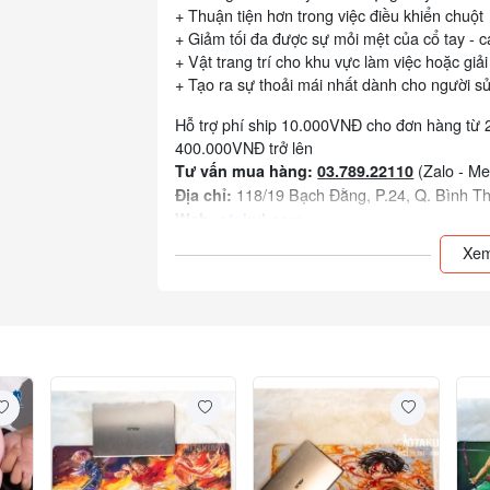
+ Thuận tiện hơn trong việc điều khiển chuột
+ Giảm tối đa được sự mỏi mệt của cổ tay - cá
+ Vật trang trí cho khu vực làm việc hoặc giải 
+ Tạo ra sự thoải mái nhất dành cho người sử
Hỗ trợ phí ship 10.000VNĐ cho đơn hàng từ 
400.000VNĐ trở lên
(Zalo - M
Tư vấn mua hàng:
03.789.22110
118/19 Bạch Đằng, P.24, Q. Bình 
Địa chỉ:
Web:
otakul.com
Xem thêm các sản phẩm khác của shop:
Xem
Đơn vị tính: cái