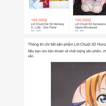
160.000₫
150.000₫
Lót Chuột Dài 3D Monkey
Lót Chuột 3D Kanakamu
D. Luffy - One Piece
Oppai Mousepad
Mã: 12401
Mã: 5661
Thông tin chi tiết sản phẩm Lót Chuột 3D Ho
Nếu bạn còn băn khoăn về chất lượng sản phẩm, chất 
vấn.