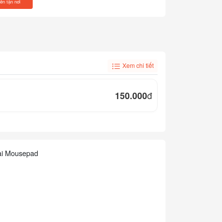
iền tận nơi
Xem chi tiết
150.000
đ
ai Mousepad