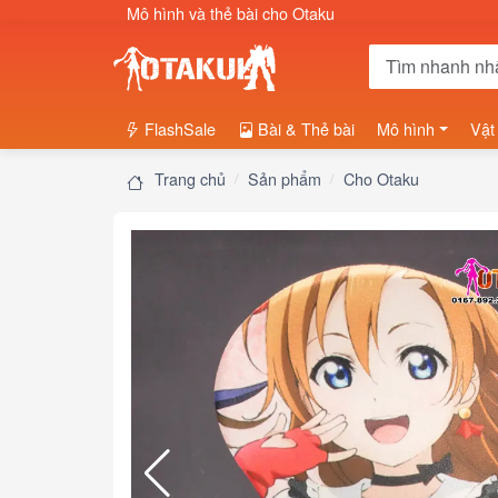
Mô hình và thẻ bài cho Otaku
FlashSale
Bài & Thẻ bài
Mô hình
Vật
Trang chủ
Sản phẩm
Cho Otaku