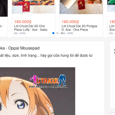
160.000₫
160.000₫
16
i -
Lót Chuột Dài 3D One
Lót Chuột Dài 3D Portgas
Lót
Piece Luffy - Ace - Sabo
D. Ace - One Piece
Zor
Mã: 12400
Mã: 12396
Mã: 
noka - Oppai Mousepad
liệu, size, tình trạng... hãy gọi cửa húng tôi để được tư