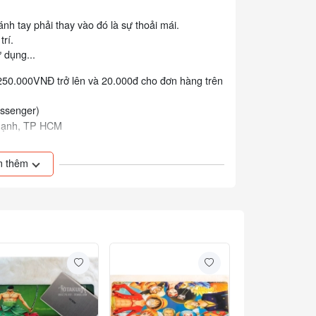
nh tay phải thay vào đó là sự thoải mái.
trí.
 dụng...
250.000VNĐ trở lên và 20.000đ cho đơn hàng trên
essenger)
Thạnh, TP HCM
bấm vào đây!
 thêm
160.000₫
Lót Chuột Dài 3D
D. Luffy - One Pie
Mã: 12402