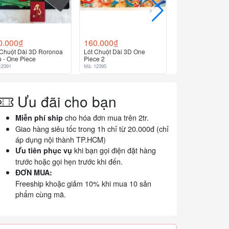
0.000₫
160.000₫
 Chuột Dài 3D Roronoa
Lót Chuột Dài 3D One
o - One Piece
Piece 2
12391
Mã: 12395
Ưu đãi cho bạn
cho hóa đơn mua trên 2tr.
Miễn phí ship
Giao hàng siêu tốc trong 1h chỉ từ 20.000đ (chỉ
áp dụng nội thành TP.HCM)
khi bạn gọi điện đặt hàng
Ưu tiên phục vụ
trước hoặc gọi hẹn trước khi đến.
ĐƠN MUA:
Freeship khoặc giảm 10% khi mua 10 sản
phẩm cùng mã.