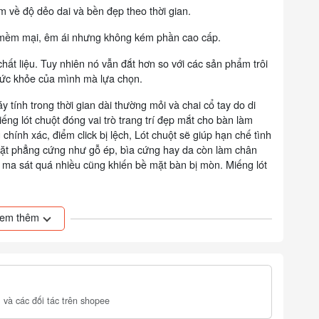
m về độ dẻo dai và bền đẹp theo thời gian.
on mềm mại, êm ái nhưng không kém phần cao cấp.
hất liệu. Tuy nhiên nó vẫn đắt hơn so với các sản phẩm trôi
 sức khỏe của mình mà lựa chọn.
 tính trong thời gian dài thường mỏi và chai cổ tay do di
ếng lót chuột đóng vai trò trang trí đẹp mắt cho bàn làm
chính xác, điểm click bị lệch, Lót chuột sẽ giúp hạn chế tình
 mặt phẳng cứng như gỗ ép, bìa cứng hay da còn làm chân
c ma sát quá nhiều cũng khiến bề mặt bàn bị mòn. Miếng lót
em thêm
h thần chia sẻ đam mê hơn việc bán hàng.
n phá giá thị trường.
 sản phẩm trước khi giao.
àm bạn bất ngờ.
 và các đối tác trên shopee
lỗi do nhà sản xuất hay do quá trình vận chuyển.