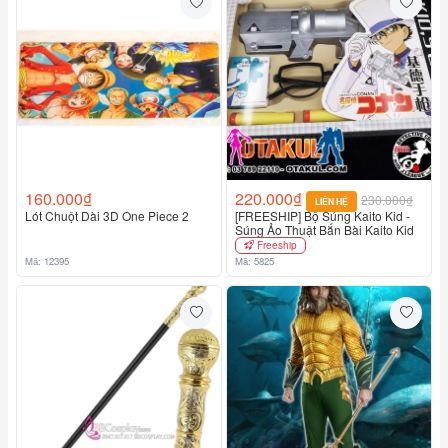
160.000₫
220.000₫
230.000₫
LIÊN HỆ
Lót Chuột Dài 3D One Piece 2
[FREESHIP] Bộ Súng Kaito Kid -
Súng Ảo Thuật Bắn Bài Kaito Kid
Freeship
Mã: 12395
Mã: 5825