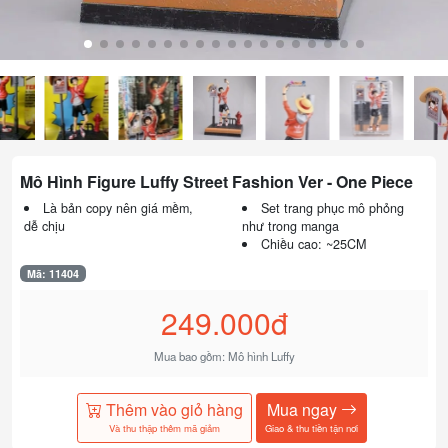
Mô Hình Figure Luffy Street Fashion Ver - One Piece
Là bản copy nên giá mềm,
Set trang phục mô phỏng
dễ chịu
như trong manga
Chiều cao: ~25CM
Mã: 11404
249.000đ
Mua bao gồm: Mô hình Luffy
Thêm vào giỏ hàng
Mua ngay
Và thu thập thêm mã giảm
Giao & thu tiền tận nơi