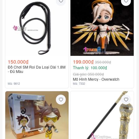
150.000₫
199.000₫
350.000₫
Đồ Chơi SM Roi Da Loại Dài 1.8M
Thanh lý: 100.000₫
Liên hệ
- Đủ Màu
Giá góc: 350.000₫
Mô Hình Mercy - Overwatch
Mã: 9812
Mã: 7332