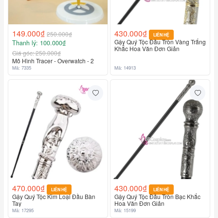
149.000₫
430.000₫
250.000₫
LIÊN HỆ
Gậy Quý Tộc Đầu Tròn Vàng Trắng
Thanh lý: 100.000₫
Liên hệ
Khắc Hoa Văn Đơn Giản
Giá góc: 250.000₫
Mô Hình Tracer - Overwatch - 2
Mã: 14913
Mã: 7335
470.000₫
430.000₫
LIÊN HỆ
LIÊN HỆ
Gậy Quý Tộc Kim Loại Đầu Bàn
Gậy Quý Tộc Đầu Tròn Bạc Khắc
Tay
Hoa Văn Đơn Giản
Mã: 17295
Mã: 15199