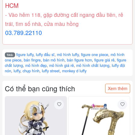
HCM
- Vào hẻm 118, gặp đường cắt ngang đầu tiên, rẻ
trái, tìm số nhà, cửa màu hồng
03.789.22110
figure luffy
,
luffy đấu sĩ
,
mô hình luffy
,
figure one piece
,
mô hình
TAG:
one piece
,
bán fingre
,
bán mô hình
,
bán figure hcm
,
figure giá rẻ
,
figure
chất lượng
,
mô hình đẹp
,
mô hình giá rẻ
,
mô hình chất lượng
,
luffy đội
nón
,
luffy
,
chụp hình
,
luffy street
,
monkey d luffy
Có thể bạn cũng thích
Xem thêm