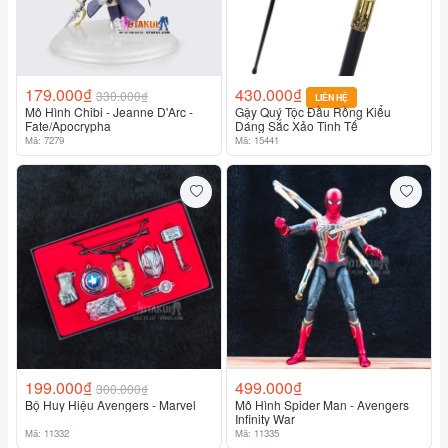
179.000₫
430.000₫
330.000₫
LIÊN HỆ
Mô Hình Chibi - Jeanne D'Arc -
Gậy Quý Tộc Đầu Rồng Kiểu
Fate/Apocrypha
Dáng Sắc Xảo Tinh Tế
Mã: 7279
Mã: 15441
199.000₫
499.000₫
300.000₫
Bộ Huy Hiệu Avengers - Marvel
Mô Hình Spider Man - Avengers
Infinity War
Mã: 11332
Mã: 11335