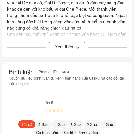
vua hải tặc quá cố, Gol D. Roger, chu du từ đảo này sang đảo
khác để đến với kho báu vĩ đại One Piece. Mỗi thành viên
trong nhóm đều có 1 quá khứ rất đặc biệt và đáng buồn. Ngoài
khả năng đặc biệt trong công việc của mình, bất cứ thành viên
nào cũng có khả năng chiến đấu rất tốt.
Cho đến nay, thủy thủ đoàn chính thức của băng Mũ Rơm gồm
9 người:
Xem thêm
Thuyền trưởng Monkey D. Luffy. wanted 400.000.000 beli
Kiếm sĩ Roronoa Zoro. wanted 160.000.000 beli
Hoa tiêu Nami.
Bình luận
Xạ thủ Usopp (Sogeking). wanted 33.000.000 beli
Product ID: 11404
Đầu bếp Sanji. wanted 77.000.000 beli
Nguồn dữ liệu bình luận từ kênh bán hàng của Otakul và các đối tác
trên shopee
Bác sĩ Tony Tony Chopper. wanted 5 beli
Nhà khảo cổ Nico Robin. wanted 80.000.000 beli
Thợ đóng thuyền Franky.
trên 5
Nhạc công Brook.
☆☆☆☆☆
Trong suốt câu chuyện, họ chiến đấu với cả những băng hải
tặc xấu xa khác và Hải quân. Hải quân là thuộc cấp của Chính
Tất cả
5 Sao
4 Sao
3 Sao
2 Sao
1 Sao
phủ thế giới, những kẻ tìm kiếm công lý qua việc chấm dứt Đại
Có bình luận
Có hình ảnh / video