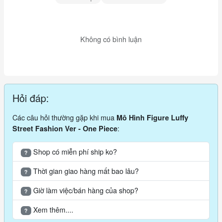
kỉ nguyên Hải tặc. Nhiều chi tiết bối cảnh trong truyện nói về
sự cân bằng quyền lực mỏng manh giữa Chính phủ thế giới và
những băng hải tặc hùng mạnh nhất thế giới.
Không có bình luận
làm từ nhựa PVC, tái hiện lại nhân vật một
Mô Hình Luffy
cách sống động. Mức độ hoàn thiện tốt màu đẹp và tươi tắn.
Đặc biệt phần trang phục và tỉ lệ được mô phỏng lại giống như
manga.
Hỏi đáp:
Các câu hỏi thường gặp khi mua
Mô Hình Figure Luffy
:
Street Fashion Ver - One Piece
Shop có miễn phí ship ko?
?
Thời gian giao hàng mất bao lâu?
?
Giờ làm việc/bán hàng của shop?
?
Xem thêm....
?