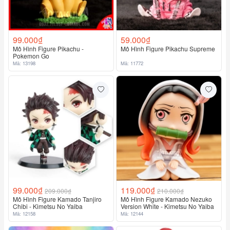
99.000₫
59.000₫
Mô Hình Figure Pikachu -
Mô Hình Figure Pikachu Supreme
Pokemon Go
Mã: 13198
Mã: 11772
99.000₫
119.000₫
209.000₫
210.000₫
Mô Hình Figure Kamado Tanjiro
Mô Hình Figure Kamado Nezuko
Chibi - Kimetsu No Yaiba
Version White - Kimetsu No Yaiba
Mã: 12158
Mã: 12144