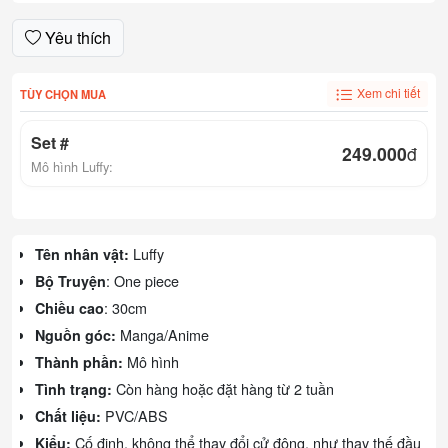
Yêu thích
Xem chi tiết
TÙY CHỌN MUA
Set #
249.000
đ
Mô hình Luffy:
Luffy
Tên nhân vật:
: One piece
Bộ Truyện
: 30cm
Chiều cao
Manga/Anime
Nguồn góc:
Mô hình
Thành phần:
Còn hàng hoặc đặt hàng từ 2 tuần
Tình trạng:
PVC/ABS
Chất liệu:
Cố định, không thể thay đổi cử động, như thay thế đầu
Kiểu: