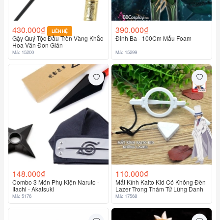
430.000₫
390.000₫
LIÊN HỆ
Gậy Quý Tộc Đầu Tròn Vàng Khắc
Đinh Ba - 100Cm Mẫu Foam
Hoa Văn Đơn Giản
Mã: 15200
Mã: 15299
148.000₫
110.000₫
Combo 3 Món Phụ Kiện Naruto -
Mắt Kính Kaito Kid Có Không Đèn
Itachi - Akatsuki
Lazer Trong Thám Tử Lừng Danh
Mã: 5176
Mã: 17568