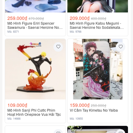
259.000₫
209.000₫
470.000₫
400.000₫
Mô Hình Figure Eriri Spencer
Mô Hình Figure Katou Megumi -
Sawamura - Saenai Heroine No
Saenai Heroine No Sodatekata
Sodatekata
(Dress Ver.)
Mã: 8371
Mã: 9766
109.000₫
159.000₫
250.000₫
Mô Hình Sanji Phi Cước Phim
Ví Cầm Tay Kimetsu No Yaiba
Hoạt Hình Onepiece Vua Hải Tặc
Mã: 14666
Mã: 10955