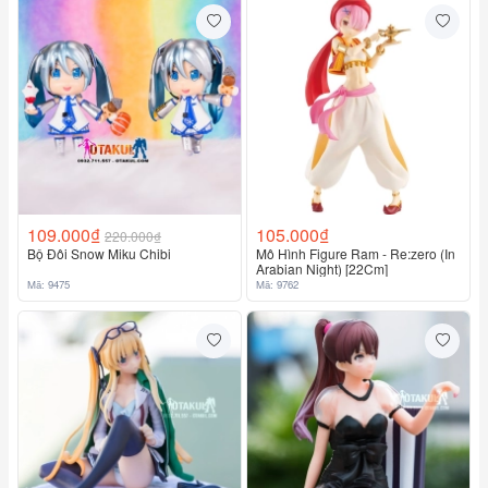
109.000₫
105.000₫
220.000₫
Bộ Đôi Snow Miku Chibi
Mô Hình Figure Ram - Re:zero (In
Arabian Night) [22Cm]
Mã: 9475
Mã: 9762