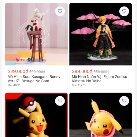
229.000₫
389.000₫
580.000₫
550.000₫
Mô Hình Sora Kasugano Bunny
Mô Hình Nhân Vật Figure Zenitsu -
Ver.1/7 - Yosuga No Sora
Kimetsu No Yaiba
Mã: 4902
Mã: 11776