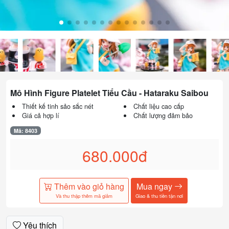
Mô Hình Figure Platelet Tiểu Cầu - Hataraku Saibou
Thiết kế tinh sảo sắc nét
Chất liệu cao cấp
Giá cả hợp lí
Chất lượng đảm bảo
Mã: 8403
680.000đ
Thêm vào giỏ hàng
Mua ngay
Và thu thập thêm mã giảm
Giao & thu tiền tận nơi
Yêu thích