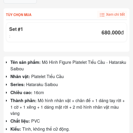
Xem chi tiết
TÙY CHỌN MUA
Set #1
680.000
đ
:
Mô Hình Figure Platelet Tiểu Cầu - Hataraku
Tên sản phẩm:
Saibou
Platelet Tiểu Cầu
Nhân vật:
Hataraku Saibou
Series:
16cm
Chiều cao:
Mô hình nhân vật + chân đế + 1 dáng tay rời +
Thành phần:
1 cờ + 1 xẻng + 1 dáng mặt rời + 2 mô hình nhân vật màu
vàng
PVC
Chất liệu:
Tĩnh, không thể cử động.
Kiểu: