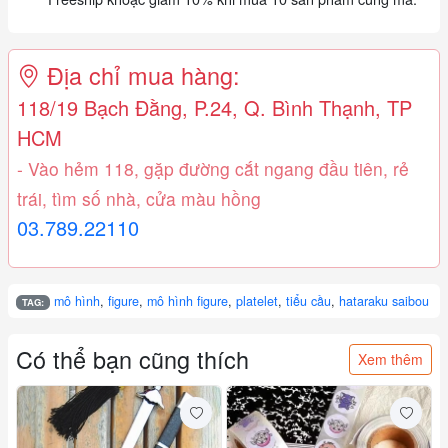
Địa chỉ mua hàng:
118/19 Bạch Đằng, P.24, Q. Bình Thạnh, TP
HCM
- Vào hẻm 118, gặp đường cắt ngang đầu tiên, rẻ
trái, tìm số nhà, cửa màu hồng
03.789.22110
mô hình
,
figure
,
mô hình figure
,
platelet
,
tiểu cầu
,
hataraku saibou
TAG:
Có thể bạn cũng thích
Xem thêm