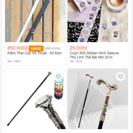
850.000₫
25.000₫
990.000₫
LIÊN HỆ
Kiếm Thái Cực Võ Thuật - Vỏ Đen
Cuộn 500 Sticker Hình Sakura
Thủ Lĩnh Thẻ Bài Nhí 2Cm
Mã: 13902
Mã: 18191