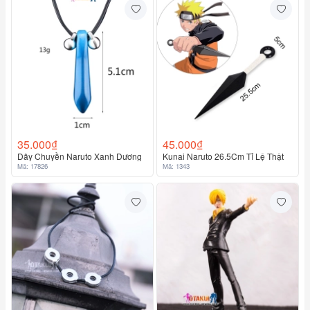
35.000₫
45.000₫
Dây Chuyền Naruto Xanh Dương
Kunai Naruto 26.5Cm Tỉ Lệ Thật
Mã: 17826
Mã: 1343