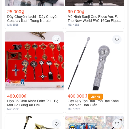
25.000₫
99.000₫
Dây Chuyền Itachi - Dây Chuyền
Mô Hình Sanji One Piece Ver. For
Cosplay Itachi Trong Naruto
The New World PVC 16Cm Figure
Sanji Anime Vua Hải Tặc
Mã: 8528
Mã: 4252
480.000₫
430.000₫
LIÊN HỆ
Hộp 35 Chìa Khóa Fairy Tail - Bộ
Gậy Quý Tộc Đầu Tròn Bạc Khắc
Mới Có Cung Xà Phu
Hoa Văn Đơn Giản
Mã: 7182
Mã: 18124