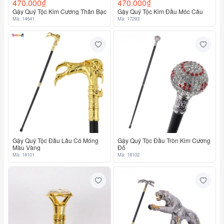
470.000₫
470.000₫
Gậy Quý Tộc Kim Cương Thân Bạc
Gậy Quý Tộc Kim Đầu Móc Câu
Mã: 14641
Mã: 17293
Gậy Quý Tộc Đầu Lâu Có Móng
Gậy Quý Tộc Đầu Tròn Kim Cương
Màu Vàng
Đỏ
Mã: 18101
Mã: 18102