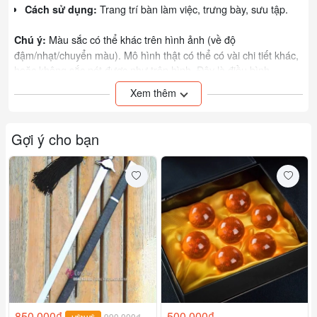
Trang trí bàn làm việc, trưng bày, sưu tập.
Cách sử dụng:
Màu sắc có thể khác trên hình ảnh (về độ
Chú ý:
đậm/nhạt/chuyển màu). Mô hình thật có thể có vài chi tiết khác,
hoặc không sắc nét được như trên hình. Đây là điều bình
thường trong quá trình đúc khuôn và xử lý mẫu. Shop sẽ kiểm
Xem thêm
tra hàng giúp bạn nếu bạn mua online. Hoặc các bạn đến trực
tiếp để xem và cảm nhận.
Gợi ý cho bạn
Hỗ trợ phí ship 10.000VNĐ cho đơn hàng từ 250.000VNĐ trở
lên và 20.000đ cho đơn hàng trên 400.000VNĐ trở lên
(Zalo - Messenger)
Tư vấn mua hàng:
03.789.22110
118/19 Bạch Đằng, P.24, Q. Bình Thạnh, TP HCM
Địa chỉ:
Web:
otakul.com
Xem thêm các sản phẩm khác của shop:
bấm vào đây!
Đơn vị tính:
850.000₫
500.000₫
990.000₫