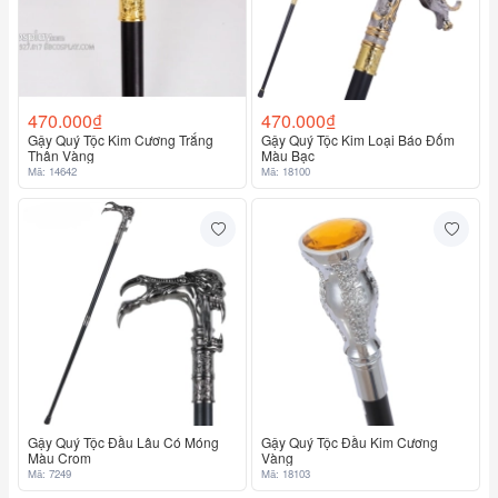
470.000₫
470.000₫
Gậy Quý Tộc Kim Cương Trắng
Gậy Quý Tộc Kim Loại Báo Đốm
Thân Vàng
Màu Bạc
Mã: 14642
Mã: 18100
Gậy Quý Tộc Đầu Lâu Có Móng
Gậy Quý Tộc Đầu Kim Cương
Màu Crom
Vàng
Mã: 7249
Mã: 18103