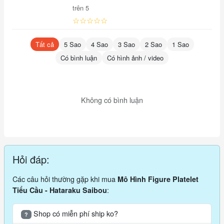
trên 5
☆☆☆☆☆
Tất cả
5 Sao
4 Sao
3 Sao
2 Sao
1 Sao
Có bình luận
Có hình ảnh / video
Không có bình luận
Hỏi đáp:
Các câu hỏi thường gặp khi mua
Mô Hình Figure Platelet
:
Tiểu Cầu - Hataraku Saibou
Shop có miễn phí ship ko?
?