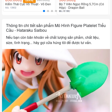
LIÊN HỆ
Kiếm Thái Cực Võ Thuật - Vỏ Đen
Bộ 7 Viên Ngọc Rồng 5,7Cm (Có
Hộp) - Dragon Ball
Mã: 13902
Mã: 17812
Thông tin chi tiết sản phẩm Mô Hình Figure Platelet Tiểu
Cầu - Hataraku Saibou
Nếu bạn còn băn khoăn về chất lượng sản phẩm, chất liệu,
size, tình trạng... hãy gọi cửa húng tôi để được tư vấn.