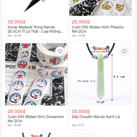
35.000₫
25.000₫
Kunai Akatsuki Trong Naruto
Cuộn 500 Sticker Hình Pikachu
26.5Cm Tỉ Lệ Thật - Loại Không
Nhí 2Cm
Hộp
Mã: 18186
Mã: 18185
25.000₫
35.000₫
Cuộn 500 Sticker Hình Doraemon
Dây Chuyền Naruto Xanh Lá
Nhí 2Cm
Mã: 18184
Mã: 6773