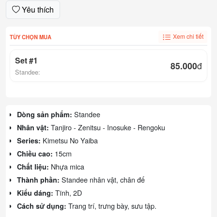
Yêu thích
Xem chi tiết
TÙY CHỌN MUA
Set #1
85.000
đ
Standee:
Standee
Dòng sản phẩm:
Tanjiro - Zenitsu - Inosuke - Rengoku
Nhân vật:
Kimetsu No Yaiba
Series:
15cm
Chiều cao:
Nhựa mica
Chất liệu:
Standee nhân vật, chân đế
Thành phần:
Tĩnh, 2D
Kiểu dáng:
Trang trí, trưng bày, sưu tập.
Cách sử dụng: