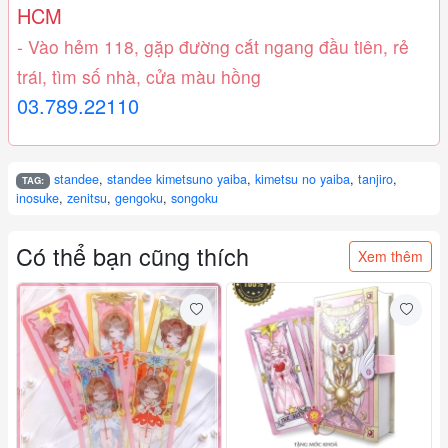
HCM
- Vào hẻm 118, gặp đường cắt ngang đầu tiên, rẻ
trái, tìm số nhà, cửa màu hồng
03.789.22110
standee
,
standee kimetsuno yaiba
,
kimetsu no yaiba
,
tanjiro
,
TAG:
inosuke
,
zenitsu
,
gengoku
,
songoku
Có thể bạn cũng thích
Xem thêm