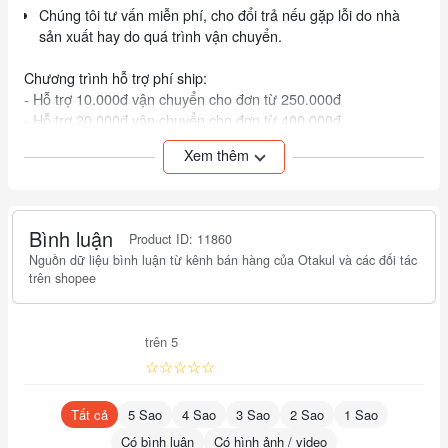
Chúng tôi tư vấn miễn phí, cho đổi trả nếu gặp lỗi do nhà
sản xuất hay do quá trình vận chuyển.
Chương trình hỗ trợ phí ship:
- Hỗ trợ 10.000đ vận chuyển cho đơn từ 250.000đ
- Hỗ trợ 20.000đ vận chuyển cho đơn từ 400.000đ
- Khách mua nhiều hơn vui lòng liên hệ để được trợ giá
Xem thêm
Bình luận
Product ID: 11860
Nguồn dữ liệu bình luận từ kênh bán hàng của Otakul và các đối tác
trên shopee
trên 5
☆☆☆☆☆
Tất cả
5 Sao
4 Sao
3 Sao
2 Sao
1 Sao
Có bình luận
Có hình ảnh / video