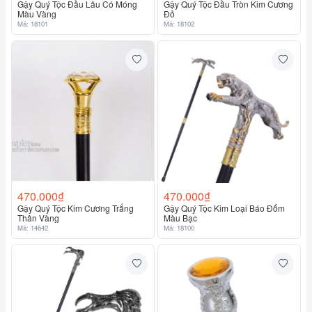
Gậy Quý Tộc Đầu Lâu Có Móng
Gậy Quý Tộc Đầu Tròn Kim Cương
Màu Vàng
Đỏ
Mã: 18101
Mã: 18102
470.000₫
470.000₫
Gậy Quý Tộc Kim Cương Trắng
Gậy Quý Tộc Kim Loại Báo Đốm
Thân Vàng
Màu Bạc
Mã: 14642
Mã: 18100