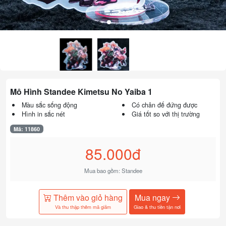
Mô Hình Standee Kimetsu No Yaiba 1
Màu sắc sống động
Có chân đế đứng được
Hình in sắc nét
Giá tốt so với thị trường
Mã: 11860
85.000đ
Mua bao gồm: Standee
Thêm vào giỏ hàng
Mua ngay
Và thu thập thêm mã giảm
Giao & thu tiền tận nơi