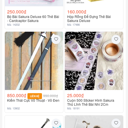
250.000₫
160.000₫
Bộ Bài Sakura Deluxe 60 Thẻ Bài
Hộp Rỗng Để Đựng Thẻ Bài
- Cardcaptor Sakura
Sakura Deluxe
Mã: 14202
Mã: 17486
850.000₫
25.000₫
990.000₫
LIÊN HỆ
Kiếm Thái Cực Võ Thuật - Vỏ Đen
Cuộn 500 Sticker Hình Sakura
Thủ Lĩnh Thẻ Bài Nhí 2Cm
Mã: 13902
Mã: 18191