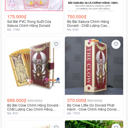
175.000₫
750.000₫
Set Bài PVC Trong Suốt Của
Bộ Bài Sakura Chính Hãng
Sakura Chính Hãng Donald
Donald - Chất Lượng Cao
Cardcaptor Sakura
Mã: 17345
Mã: 8100
699.000₫
370.000₫
850.000₫
850.000₫
Bộ Bài Clow Chính Hãng Donald -
Bộ Clow Little Do Donald Phát
Chất Lượng Cao Chính Hãng
Hành - Clow Chính Hãng Donald
100%
53 Lá
Mã: 8101
Mã: 17515