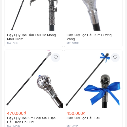
Gậy Quý Tộc Đầu Lâu Có Móng
Gậy Quý Tộc Đầu Kim Cương
Màu Crom
Vàng
Mã: 7249
Mã: 18103
470.000₫
450.000₫
Gậy Quý Tộc Kim Loại Màu Bạc
Gậy Quý Tộc Đầu Lâu
Đầu Tròn Có Lưới
Mã: 17296
Mã: 7252