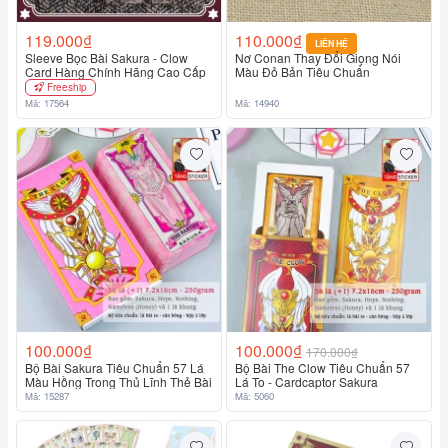
119.000₫
110.000₫
LIÊN HỆ
Sleeve Bọc Bài Sakura - Clow
Nơ Conan Thay Đổi Giọng Nói
Card Hàng Chính Hãng Cao Cấp
Màu Đỏ Bản Tiêu Chuẩn
Freeship
Mã: 17564
Mã: 14940
100.000₫
100.000₫
170.000₫
Bộ Bài Sakura Tiêu Chuẩn 57 Lá
Bộ Bài The Clow Tiêu Chuẩn 57
Màu Hồng Trong Thủ Lĩnh Thẻ Bài
Lá To - Cardcaptor Sakura
Mã: 15287
Mã: 5060