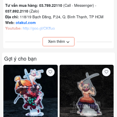
(Call - Messenger) -
Tư vấn mua hàng: 03.789.22110
(Zalo)
037.892.2110
118/19 Bạch Đằng, P.24, Q. Bình Thạnh, TP HCM
Địa chỉ:
Web:
otakul.com
http://goo.gl/CKffuo
Youtube:
http://fb.me/otakulshop
Facebook:
Xem thêm các sản phẩm khác của shop:
bấm vào đây!
Xem thêm
Đơn vị tính: hộp
Gợi ý cho bạn