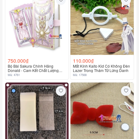
750.000₫
110.000₫
Bộ Bài Sakura Chính Hãng
Mắt Kính Kaito Kid Có Không Đèn
Donald - Cam Kết Chất Lượng
Lazer Trong Thám Tử Lừng Danh
Cao Chính Hãng 100%
Mã: 4761
Mã: 17568