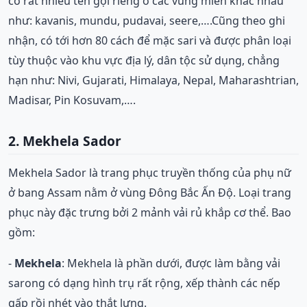
có rất nhiều tên gọi riêng ở các vùng miền khác nhau
như: kavanis, mundu, pudavai, seere,….Cũng theo ghi
nhận, có tới hơn 80 cách để mặc sari và được phân loại
tùy thuộc vào khu vực địa lý, dân tộc sử dụng, chẳng
hạn như: Nivi, Gujarati, Himalaya, Nepal, Maharashtrian,
Madisar, Pin Kosuvam,….
2. Mekhela Sador
Mekhela Sador là trang phục truyền thống của phụ nữ
ở bang Assam nằm ở vùng Đông Bắc Ấn Độ. Loại trang
phục này đặc trưng bởi 2 mảnh vải rủ khắp cơ thể. Bao
gồm:
-
Mekhela
: Mekhela là phần dưới, được làm bằng vải
sarong có dạng hình trụ rất rộng, xếp thành các nếp
gấp rồi nhét vào thắt lưng.