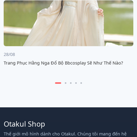
28/08
0
Trang Phục Hằng Nga Đổ Bộ Bbcosplay Sẽ Như Thế Nào?
S
C
Otakul Shop
Thế giới mô hình dành cho Otakul. Chúng tôi mang đến hệ