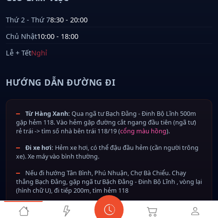
Thứ 2 - Thứ 7
8:30 - 20:00
Chủ Nhật
10:00 - 18:00
Lễ + Tết
Nghỉ
HƯỚNG DẪN ĐƯỜNG ĐI
Từ Hàng Xanh:
Qua ngã tư Bạch Đằng - Đinh Bộ Lĩnh 500m
gặp hẻm 118. Vào hẻm gặp đường cắt ngang đầu tiên (ngã tư)
rẻ trái -> tìm số nhà bên trái 118/19 (
cổng màu hồng
).
Đi xe hơi:
Hẻm xe hơi, có thể đậu đầu hẻm (cần người trông
xe). Xe máy vào bình thường.
Nếu đi hướng Tân Bình, Phú Nhuận, Chợ Bà Chiểu. Chạy
thẳng Bạch Đằng, gặp ngã tư Bặch Đằng - Đinh Bộ Lĩnh , vòng lại
(hình chữ U), đi tiếp 200m, tìm hẻm 118