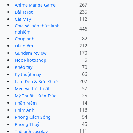
267
Anime Manga Game
235
Bài Tarot
112
Cắt May
Chia sẻ kiến thức kinh
446
nghiệm
82
Chụp ảnh
212
Địa điểm
170
Gundam review
5
Học Photoshop
70
Khéo tay
66
Kỹ thuật may
207
Làm Đẹp & Sức Khoẻ
57
Mẹo và thủ thuật
25
Mỹ Thuật - Kiến Trúc
14
Phần Mềm
118
Phim Ảnh
54
Phong Cách Sống
45
Phong Thuỷ
111
Thế giới cosplay