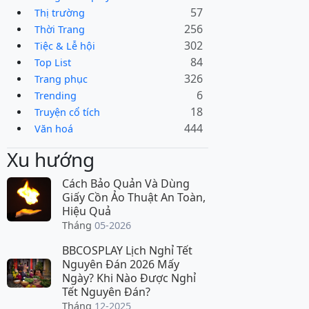
57
Thị trường
256
Thời Trang
302
Tiệc & Lễ hội
84
Top List
326
Trang phục
6
Trending
18
Truyện cổ tích
444
Văn hoá
Xu hướng
Cách Bảo Quản Và Dùng
Giấy Cồn Ảo Thuật An Toàn,
Hiệu Quả
Tháng
05-2026
BBCOSPLAY Lịch Nghỉ Tết
Nguyên Đán 2026 Mấy
Ngày? Khi Nào Được Nghỉ
Tết Nguyên Đán?
Tháng
12-2025