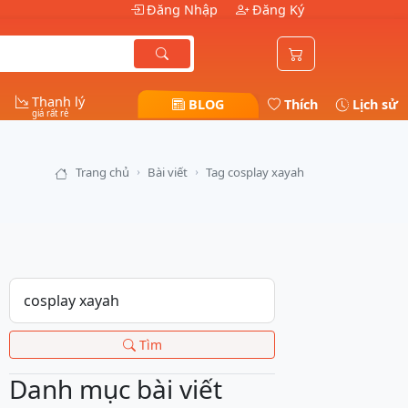
Đăng Nhập
Đăng Ký
Thanh lý
BLOG
Thích
Lịch sử
giá rất rẻ
Trang chủ
Bài viết
Tag cosplay xayah
Tìm
Danh mục bài viết