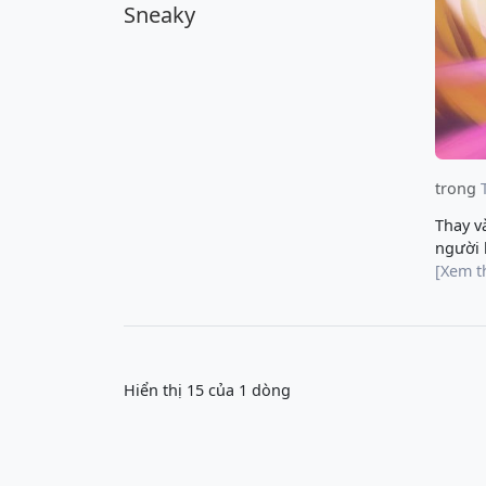
Sneaky
trong
Thay v
người 
[Xem 
Hiển thị
15 của 1
dòng