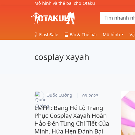
Mô hình và thẻ bài cho Otaku
FlashSale
Bài & Thẻ bài
Mô hình
Vậ
cosplay xayah
Quốc Cường
03-2023
LMHT: Bang Hé Lộ Trang
Phục Cosplay Xayah Hoàn
Hảo Đến Từng Chi Tiết Của
Mình, Hứa Hẹn Đánh Bại