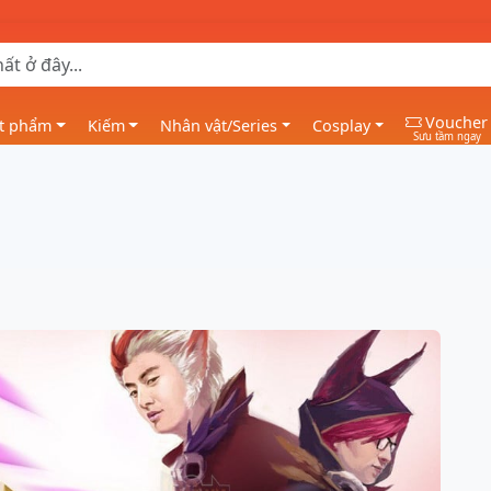
Voucher
t phẩm
Kiếm
Nhân vật/Series
Cosplay
Sưu tầm ngay