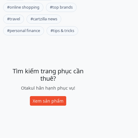
#online shopping
#top brands
#travel
#cartzilla news
#personal finance
#tips & tricks
Tìm kiếm trang phục cần
thuê?
Otakul hân hạnh phục vụ!
Xem sản phẩm