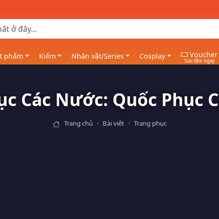
Voucher
t phẩm
Kiếm
Nhân vật/Series
Cosplay
Sưu tầm ngay
ục Các Nước: Quốc Phục 
Trang chủ
Bài viết
Trang phục