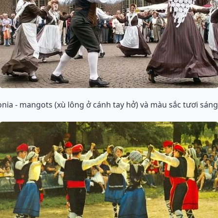
onia - mangots (xù lông ở cánh tay hở) và màu sắc tươi sáng