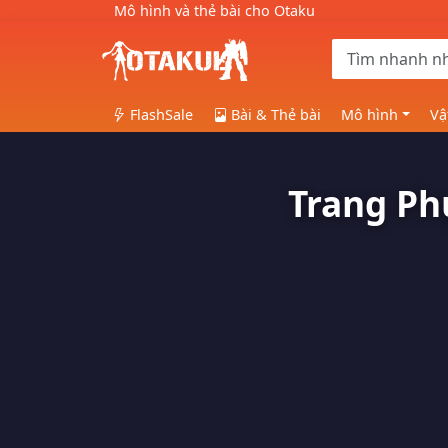
Mô hình và thẻ bài cho Otaku
FlashSale
Bài & Thẻ bài
Mô hình
Vậ
Trang Ph