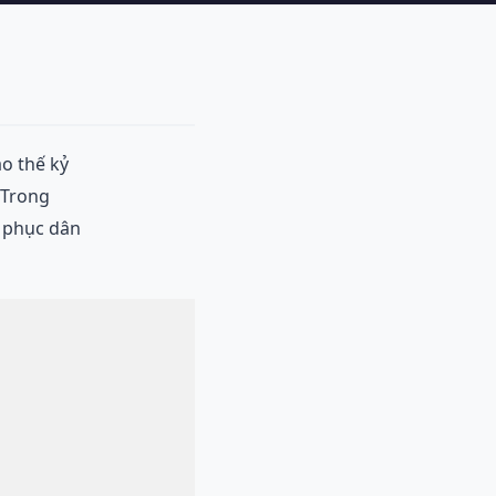
o thế kỷ
 Trong
g phục dân