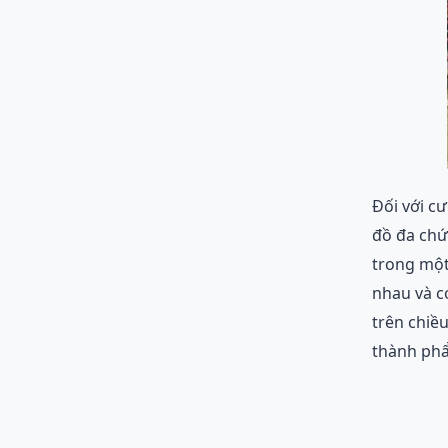
Đối với c
đồ đa chứ
trong một 
nhau và c
trên chiề
thành phẩ