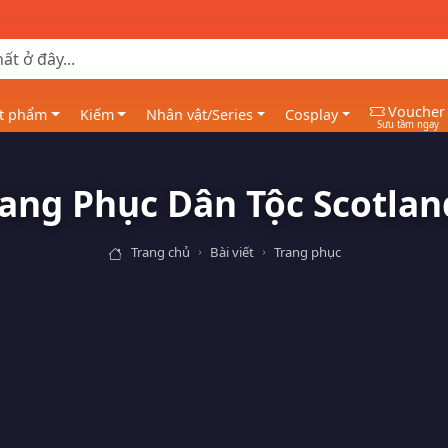
Voucher
t phẩm
Kiếm
Nhân vật/Series
Cosplay
Sưu tầm ngay
rang Phục Dân Tộc Scotlan
Trang chủ
Bài viết
Trang phục