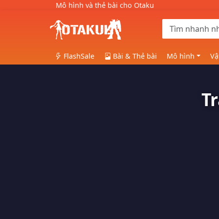
Mô hình và thẻ bài cho Otaku
FlashSale
Bài & Thẻ bài
Mô hình
Vậ
T