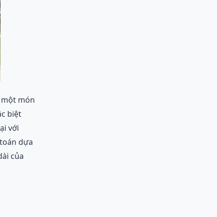
là một món
c biệt
ại với
 toán dựa
dài của