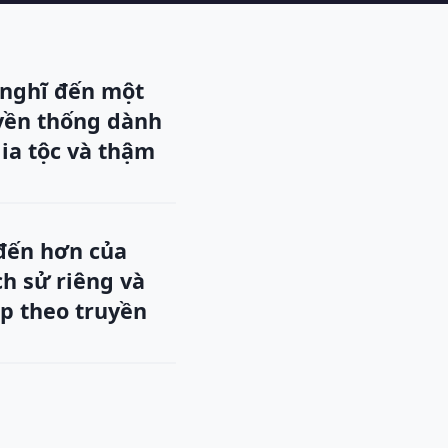
 nghĩ đến một
uyền thống dành
gia tộc và thậm
 đến hơn của
ch sử riêng và
ập theo truyền