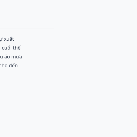
ự xuất
 cuối thế
lều áo mưa
 cho đến