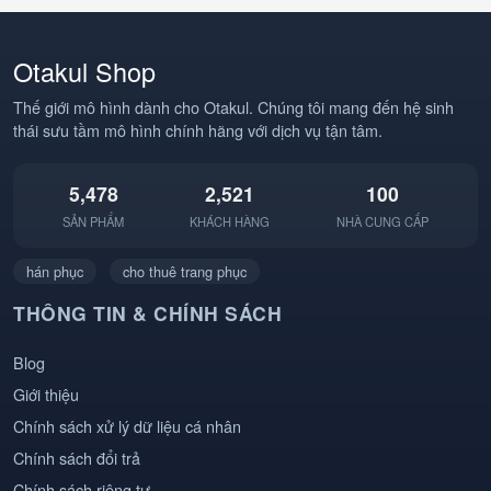
#BangMuRom
#AnimeDance
#StrawHatPirates
#AnimeHai #Otakul
#Anime #AnimeVN
#BBCOSPLAY
Otakul Shop
#Otakul #BBCOSPLAY
#TrendAnime
#Cosplay
Thế giới mô hình dành cho Otakul. Chúng tôi mang đến hệ sinh
thái sưu tầm mô hình chính hãng với dịch vụ tận tâm.
5,478
2,521
100
SẢN PHẨM
KHÁCH HÀNG
NHÀ CUNG CẤP
hán phục
cho thuê trang phục
THÔNG TIN & CHÍNH SÁCH
Blog
Giới thiệu
Chính sách xử lý dữ liệu cá nhân
Chính sách đổi trả
Chính sách riêng tư