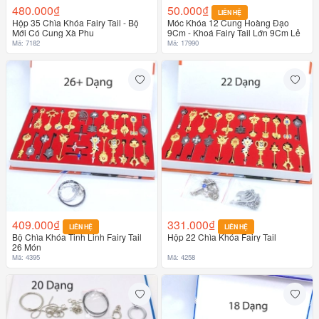
480.000₫
50.000₫
LIÊN HỆ
Hộp 35 Chìa Khóa Fairy Tail - Bộ
Móc Khóa 12 Cung Hoàng Đạo
Mới Có Cung Xà Phu
9Cm - Khoá Fairy Tail Lớn 9Cm Lẻ
Mã: 7182
Mã: 17990
409.000₫
331.000₫
LIÊN HỆ
LIÊN HỆ
Bộ Chìa Khóa Tinh Linh Fairy Tail
Hộp 22 Chìa Khóa Fairy Tail
26 Món
Mã: 4395
Mã: 4258