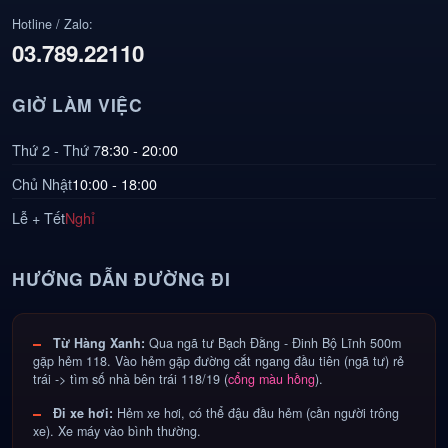
Hotline / Zalo:
03.789.22110
GIỜ LÀM VIỆC
Thứ 2 - Thứ 7
8:30 - 20:00
Chủ Nhật
10:00 - 18:00
Lễ + Tết
Nghỉ
HƯỚNG DẪN ĐƯỜNG ĐI
Từ Hàng Xanh:
Qua ngã tư Bạch Đằng - Đinh Bộ Lĩnh 500m
gặp hẻm 118. Vào hẻm gặp đường cắt ngang đầu tiên (ngã tư) rẻ
trái -> tìm số nhà bên trái 118/19 (
cổng màu hồng
).
Đi xe hơi:
Hẻm xe hơi, có thể đậu đầu hẻm (cần người trông
xe). Xe máy vào bình thường.