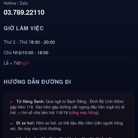
Hotline / Zalo:
03.789.22110
GIỜ LÀM VIỆC
Thứ 2 - Thứ 7
8:30 - 20:00
Chủ Nhật
10:00 - 18:00
Lễ + Tết
Nghỉ
HƯỚNG DẪN ĐƯỜNG ĐI
Từ Hàng Xanh:
Qua ngã tư Bạch Đằng - Đinh Bộ Lĩnh 500m
gặp hẻm 118. Vào hẻm gặp đường cắt ngang đầu tiên (ngã tư) rẻ
trái -> tìm số nhà bên trái 118/19 (
cổng màu hồng
).
Đi xe hơi:
Hẻm xe hơi, có thể đậu đầu hẻm (cần người trông
xe). Xe máy vào bình thường.