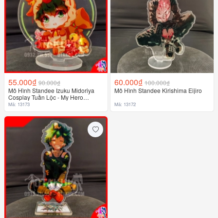
55.000₫
60.000₫
90.000₫
100.000₫
Mô Hình Standee Izuku Midoriya
Mô Hình Standee Kirishima Eijiro
Cosplay Tuần Lộc - My Hero
Academia
Mã: 13173
Mã: 13172