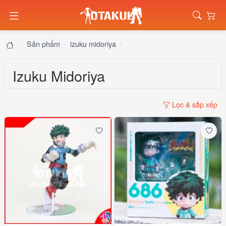
Sản phẩm
izuku midoriya
Izuku Midoriya
Lọc & sắp xếp