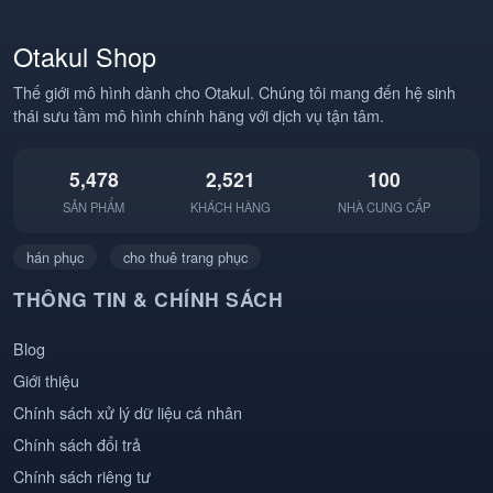
#StrawHatPirates
#AnimeHai #Otakul
#Anime #AnimeVN
#BBCOSPLAY
Otakul Shop
#Otakul #BBCOSPLAY
#TrendAnime
#Cosplay
Thế giới mô hình dành cho Otakul. Chúng tôi mang đến hệ sinh
thái sưu tầm mô hình chính hãng với dịch vụ tận tâm.
5,478
2,521
100
SẢN PHẨM
KHÁCH HÀNG
NHÀ CUNG CẤP
hán phục
cho thuê trang phục
THÔNG TIN & CHÍNH SÁCH
Blog
Giới thiệu
Chính sách xử lý dữ liệu cá nhân
Chính sách đổi trả
Chính sách riêng tư