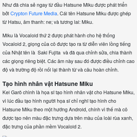
Như đã chia sẻ ngay từ đầu Hatsune Miku được phát triển
bởi
Crypton Future Media
. Cái tên Hatsune Miku được ghép
từ Hatsu, âm thanh: ne; và tương lai: Miku.
Miku là Vocaloid thứ 2 được phát hành cho hệ thống
Vocaloid 2, giọng của cô được tạo ra từ diễn viên lồng tiếng
của Nhật tên là Saki Fujita và đã qua chỉnh sửa, chia thành
các giọng riêng biệt. Các âm này sau đó được điều chỉnh cao
độ và trường độ rồi nối lại thành từ và câu hoàn chỉnh.
Tạo hình nhân vật Hatsune Miku
Kei Garō chình là họa sĩ tạo hình nhân vật cho Hatsune Miku,
vì lúc đầu tạo hình người họa sĩ chỉ nghĩ tạo hình cho
Hatsune Miku theo một hướng Android, chính vì thế mà cô
được tạo nên màu đặc trưng dựa trên màu của loài rùa xanh,
đặc trưng của phần mềm Vocaloid 2.