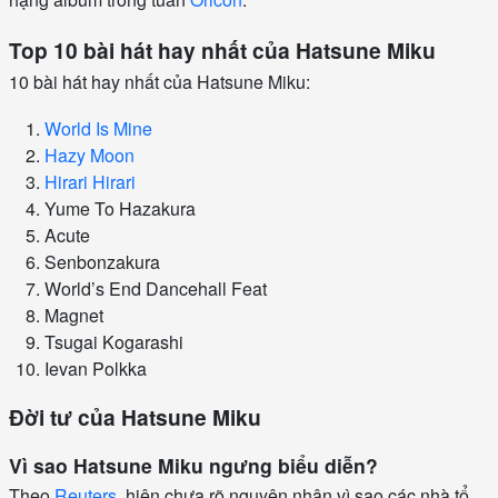
Top 10 bài hát hay nhất của Hatsune Miku
10 bài hát hay nhất của Hatsune Miku:
World Is Mine
Hazy Moon
Hirari Hirari
Yume To Hazakura
Acute
Senbonzakura
World’s End Dancehall Feat
Magnet
Tsugai Kogarashi
Ievan Polkka
Đời tư của Hatsune Miku
Vì sao Hatsune Miku ngưng biểu diễn?
Theo
Reuters
, hiện chưa rõ nguyên nhân vì sao các nhà tổ