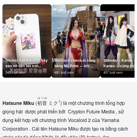
Sticker Sakura Xinh Vầy
Hancock check-in cùng
Shinobu × Kanae ×
sao nỡ dán hết trời...
băng Mũ Rơm — khí
Kanao — cùng một 
chất Nữ Hoàng là không
#Shinobu #Kanae
549 lượt xem
481 lượt xem
407 lượt xem
cần filter 👑
#Kanao
#BoaHancock
#KimetsuNoYaiba
#Hancock #OnePiece
#DemonSlayer
#BangMuRom
#AnimeDance
はつね
#StrawHatPirates
#AnimeHai #Otakul
?
Hatsune Miku
(
初音
ミク
) là một chương trình tổng hợp
#Anime #AnimeVN
#BBCOSPLAY
#Otakul #BBCOSPLAY
#TrendAnime
giọng hát được phát triển bởi Crypton Future Media , sử
#Cosplay
dụng kết hợp với chương trình Vocaloid 2 của Yamaha
Corporation . Cái tên Hatsune Miku được tạo ra bằng cách