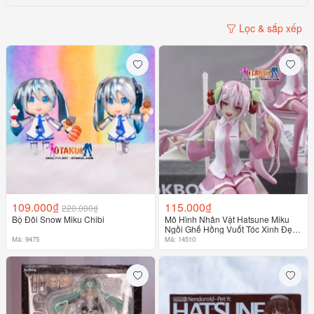
Lọc & sắp xếp
109.000₫
115.000₫
220.000₫
Bộ Đôi Snow Miku Chibi
Mô Hình Nhân Vật Hatsune Miku
Ngồi Ghế Hồng Vuốt Tóc Xinh Đẹp -
Mô Hình Không Hộp
Mã: 9475
Mã: 14510