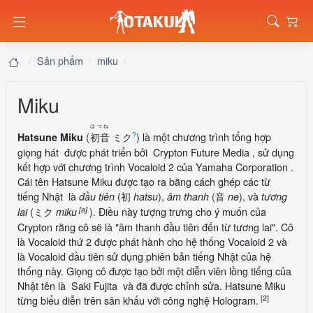
Sản phẩm
miku
Miku
はつね
?
(
初音
ミク
) là một chương trình tổng hợp
Hatsune Miku
giọng hát được phát triển bởi Crypton Future Media , sử dụng
kết hợp với chương trình Vocaloid 2 của Yamaha Corporation .
Cái tên Hatsune Miku được tạo ra bằng cách ghép các từ
tiếng Nhật là
(
初
),
(
音
), và
đầu tiên
hatsu
âm thanh
ne
tương
[a]
(
ミク
). Điều này tượng trưng cho ý muốn của
lai
miku
Crypton rằng cô sẽ là "âm thanh đầu tiên đến từ tương lai". Cô
là Vocaloid thứ 2 được phát hành cho hệ thống Vocaloid 2 và
là Vocaloid đầu tiên sử dụng phiên bản tiếng Nhật của hệ
thống này. Giọng cô được tạo bởi một diễn viên lồng tiếng của
Nhật tên là Saki Fujita và đã được chỉnh sửa. Hatsune Miku
[2]
từng biểu diễn trên sân khấu với công nghệ Hologram.