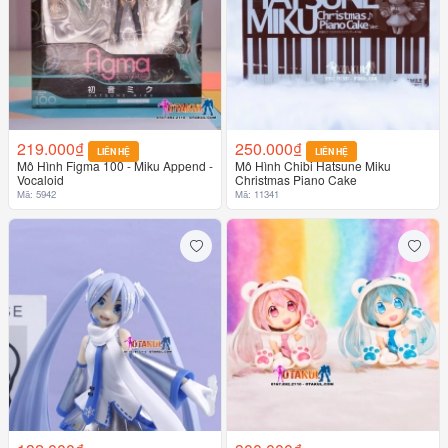
219.000₫
250.000₫
LIÊN HỆ
LIÊN HỆ
Mô Hình Figma 100 - Miku Append -
Mô Hình Chibi Hatsune Miku
Vocaloid
Christmas Piano Cake
Mã: 5942
Mã: 11341