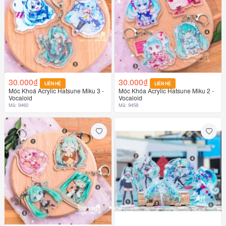
30.000₫
30.000₫
LIÊN HỆ
LIÊN HỆ
Móc Khoá Acrylic Hatsune Miku 3 -
Móc Khóa Acrylic Hatsune Miku 2 -
Vocaloid
Vocaloid
Mã: 9460
Mã: 9458