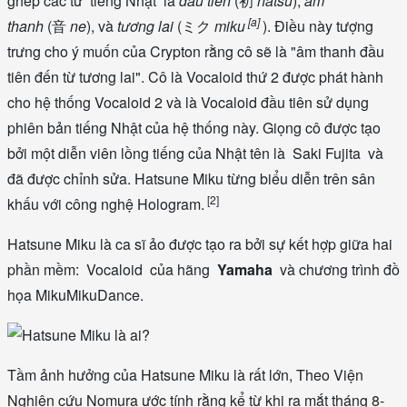
ghép các từ tiếng Nhật là
đầu tiên
(
初
hatsu
),
âm
[a]
thanh
(
音
ne
), và
tương lai
(
ミク
miku
). Điều này tượng
trưng cho ý muốn của Crypton rằng cô sẽ là "âm thanh đầu
tiên đến từ tương lai". Cô là Vocaloid thứ 2 được phát hành
cho hệ thống Vocaloid 2 và là Vocaloid đầu tiên sử dụng
phiên bản tiếng Nhật của hệ thống này. Giọng cô được tạo
bởi một diễn viên lồng tiếng của Nhật tên là Saki Fujita và
đã được chỉnh sửa. Hatsune Miku từng biểu diễn trên sân
[2]
khấu với công nghệ Hologram.
Hatsune Miku là ca sĩ ảo được tạo ra bởi sự kết hợp giữa hai
phần mềm: Vocaloid của hãng
Yamaha
và chương trình đồ
họa MikuMikuDance.
Tầm ảnh hưởng của Hatsune Miku là rất lớn, Theo Viện
Nghiên cứu Nomura ước tính rằng kể từ khi ra mắt tháng 8-