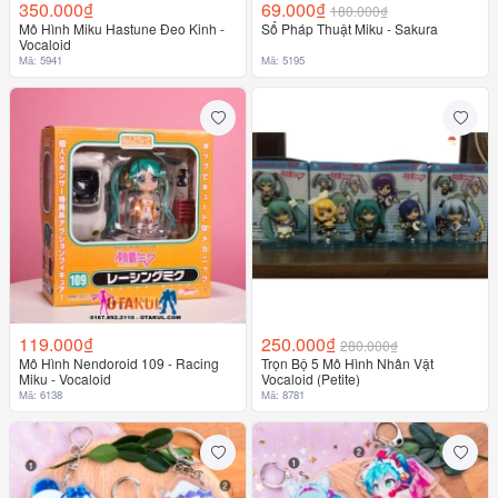
350.000₫
69.000₫
180.000₫
Mô Hình Miku Hastune Đeo Kinh -
Sổ Pháp Thuật Miku - Sakura
Vocaloid
Mã: 5941
Mã: 5195
119.000₫
250.000₫
280.000₫
Mô Hình Nendoroid 109 - Racing
Trọn Bộ 5 Mô Hình Nhân Vật
Miku - Vocaloid
Vocaloid (Petite)
Mã: 6138
Mã: 8781