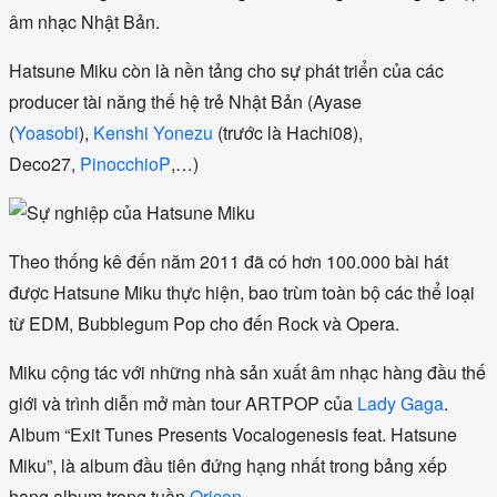
âm nhạc Nhật Bản.
Hatsune Miku còn là nền tảng cho sự phát triển của các
producer tài năng thế hệ trẻ Nhật Bản (Ayase
(
Yoasobi
),
Kenshi Yonezu
(trước là Hachi08),
Deco27,
PinocchioP
,…)
Theo thống kê đến năm 2011 đã có hơn 100.000 bài hát
được Hatsune Miku thực hiện, bao trùm toàn bộ các thể loại
từ EDM, Bubblegum Pop cho đến Rock và Opera.
Miku cộng tác với những nhà sản xuất âm nhạc hàng đầu thế
giới và trình diễn mở màn tour ARTPOP của
Lady Gaga
.
Album “Exit Tunes Presents Vocalogenesis feat. Hatsune
Miku”, là album đầu tiên đứng hạng nhất trong bảng xếp
hạng album trong tuần
Oricon
.