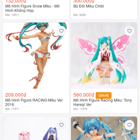
132.000₫
300.000₫
Mô Hình Figure Snow Miku - Mô
Bộ Đôi Miku Chibi
Hình Không Hộp
Mã: 14511
Mã: 6339
209.000₫
560.000₫
LIÊN HỆ
Mô Hình Figure RACING Miku Ver
Mô Hình Figure Racing Miku: Tony
2016
Haregi Ver
Mã: 11471
Mã: 11475