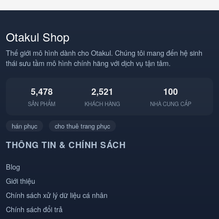
#Hancock #OnePiece
#DemonSlayer
#BangMuRom
#AnimeDance
#StrawHatPirates
#AnimeHai #Otakul
#Anime #AnimeVN
#BBCOSPLAY
Otakul Shop
#Otakul #BBCOSPLAY
#TrendAnime
#Cosplay
Thế giới mô hình dành cho Otakul. Chúng tôi mang đến hệ sinh
thái sưu tầm mô hình chính hãng với dịch vụ tận tâm.
5,478
2,521
100
SẢN PHẨM
KHÁCH HÀNG
NHÀ CUNG CẤP
hán phục
cho thuê trang phục
THÔNG TIN & CHÍNH SÁCH
Blog
Giới thiệu
Chính sách xử lý dữ liệu cá nhân
Chính sách đổi trả