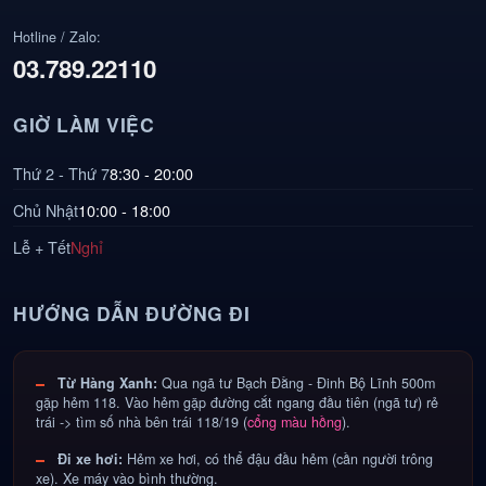
Hotline / Zalo:
03.789.22110
GIỜ LÀM VIỆC
Thứ 2 - Thứ 7
8:30 - 20:00
Chủ Nhật
10:00 - 18:00
Lễ + Tết
Nghỉ
HƯỚNG DẪN ĐƯỜNG ĐI
Từ Hàng Xanh:
Qua ngã tư Bạch Đằng - Đinh Bộ Lĩnh 500m
gặp hẻm 118. Vào hẻm gặp đường cắt ngang đầu tiên (ngã tư) rẻ
trái -> tìm số nhà bên trái 118/19 (
cổng màu hồng
).
Đi xe hơi:
Hẻm xe hơi, có thể đậu đầu hẻm (cần người trông
xe). Xe máy vào bình thường.