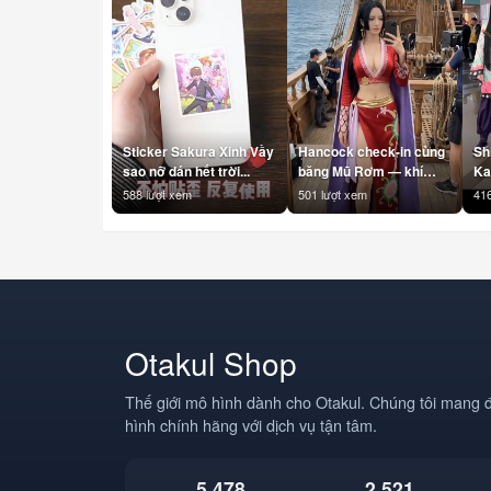
Sticker Sakura Xinh Vầy
Hancock check-in cùng
Sh
sao nỡ dán hết trời...
băng Mũ Rơm — khí
Ka
chất Nữ Hoàng là không
#S
588 lượt xem
501 lượt xem
416
cần filter 👑
#K
#BoaHancock
#K
#Hancock #OnePiece
#D
#BangMuRom
#A
#StrawHatPirates
#A
#Anime #AnimeVN
#
#Otakul #BBCOSPLAY
#T
#Cosplay
Otakul Shop
Thế giới mô hình dành cho Otakul. Chúng tôi mang 
hình chính hãng với dịch vụ tận tâm.
5,478
2,521