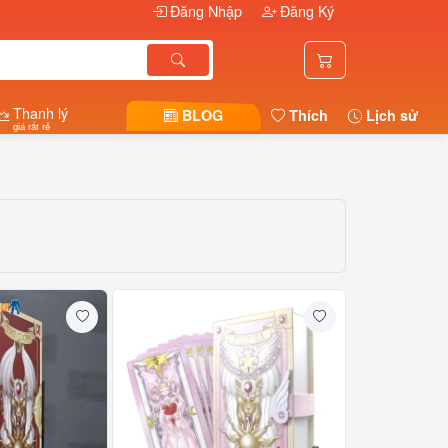
Đăng Nhập
Đăng Ký
Thanh lý
BLOG
Thích
Lịch sử
giá rất rẻ