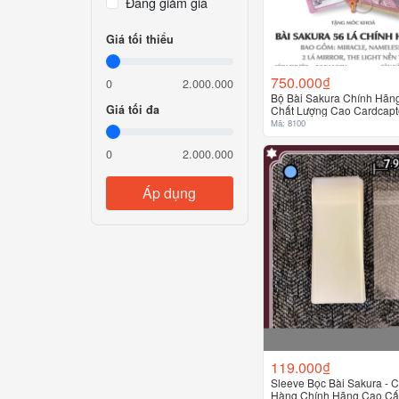
Đang giảm giá
Giá tối thiểu
750.000₫
0
2.000.000
Bộ Bài Sakura Chính Hãng
Giá tối đa
Chất Lượng Cao Cardcapt
Mã: 8100
0
2.000.000
Áp dụng
119.000₫
Sleeve Bọc Bài Sakura - 
Hàng Chính Hãng Cao C