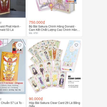
750.000₫
₫
nald Phát Hành -
Bộ Bài Sakura Chính Hãng Donald -
nald 53 Lá
Cam Kết Chất Lượng Cao Chính Hãng
100%
Mã: 4761
90.000₫
₫
 Chuẩn 57 Lá To -
Hộp Bài Sakura Clear Card 29 Lá Bằng
Giấy