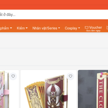
Voucher
 phẩm
Kiếm
Nhân vật/Series
Cosplay
Sưu tầm ngay