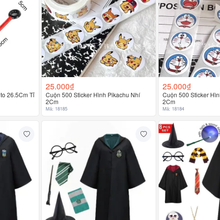
25.000₫
25.000₫
uto 26.5Cm Tỉ
Cuộn 500 Sticker Hình Pikachu Nhí
Cuộn 500 Sticker Hì
2Cm
2Cm
Mã: 18185
Mã: 18184