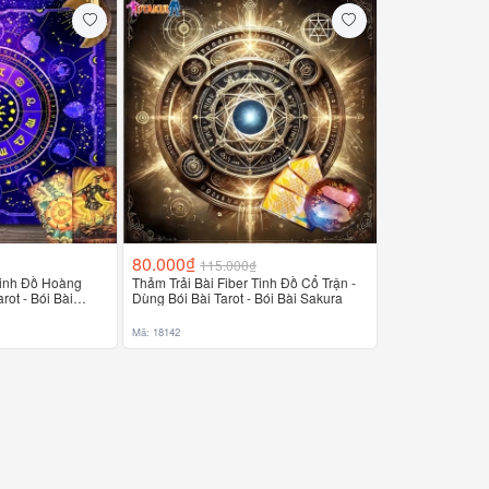
80.000₫
115.000₫
Tinh Đồ Hoàng
Thảm Trải Bài Fiber Tinh Đồ Cổ Trận -
rot - Bói Bài
Dùng Bói Bài Tarot - Bói Bài Sakura
Mã: 18142