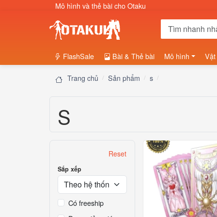
Mô hình và thẻ bài cho Otaku
FlashSale
Bài & Thẻ bài
Mô hình
Vật
Trang chủ
Sản phẩm
s
S
Reset
Sắp xếp
Có freeship