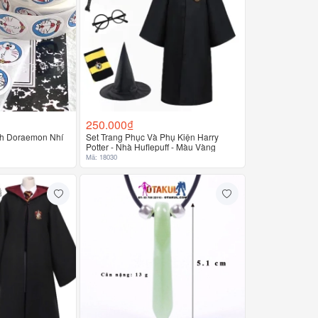
250.000₫
nh Doraemon Nhí
Set Trang Phục Và Phụ Kiện Harry
Potter - Nhà Huflepuff - Màu Vàng
Mã: 18030