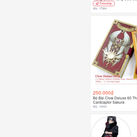
Freeship
Mã: 17564
250.000₫
Bộ Bài Clow Deluxe 60 Thẻ
Cardcaptor Sakura
Mã: 14443