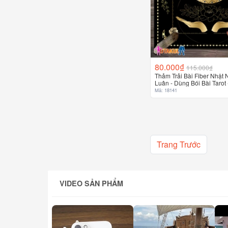
80.000₫
115.000₫
Thảm Trải Bài Fiber Nhật
Luân - Dùng Bói Bài Tarot 
Sakura
Mã: 18141
Trang Trước
VIDEO SẢN PHẨM