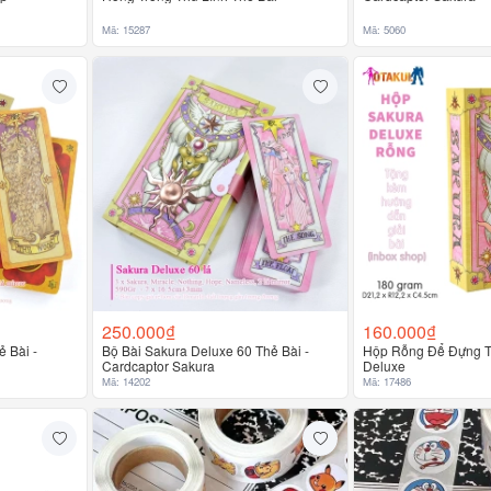
Mã: 15287
Mã: 5060
250.000₫
160.000₫
 Bài -
Bộ Bài Sakura Deluxe 60 Thẻ Bài -
Hộp Rỗng Để Đựng T
Cardcaptor Sakura
Deluxe
Mã: 14202
Mã: 17486