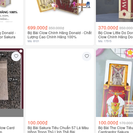
699.000₫
370.000₫
850.000₫
850.000
 Donald -
Bộ Bài Clow Chính Hãng Donald - Chất
Bộ Clow Little Do Do
or Sakura
Lượng Cao Chính Hãng 100%
Clow Chính Hãng Do
Mã: 8101
Mã: 17515
100.000₫
100.000₫
170.000
Clow Card
Bộ Bài Sakura Tiêu Chuẩn 57 Lá Màu
Bộ Bài The Clow Tiêu
ấp
Hồng Trong Thủ Lĩnh Thẻ Bài
Cardcaptor Sakura