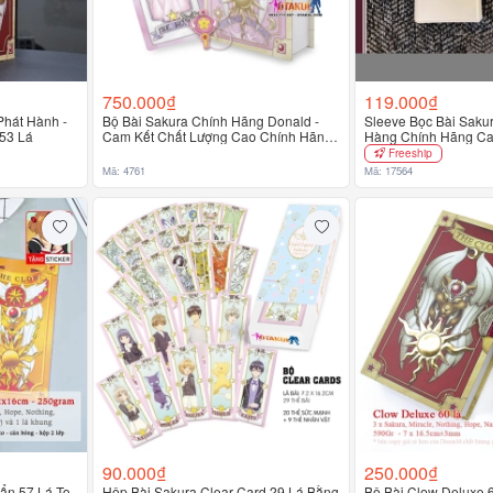
750.000₫
119.000₫
Phát Hành -
Bộ Bài Sakura Chính Hãng Donald -
Sleeve Bọc Bài Saku
53 Lá
Cam Kết Chất Lượng Cao Chính Hãng
Hàng Chính Hãng C
100%
Freeship
Mã: 4761
Mã: 17564
90.000₫
250.000₫
ẩn 57 Lá To -
Hộp Bài Sakura Clear Card 29 Lá Bằng
Bộ Bài Clow Deluxe 6