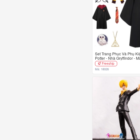
Set Trang Phục Và Phụ Ki
Potter - Nhà Gryffindor - 
Freeship
Mã: 18026