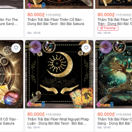
80.000₫
80.000₫
115.000₫
115.000₫
er. For The
Thảm Trải Bài Fiber Thiên Cổ Bàn -
Thảm Trải Bài Fiber 
re Sanji
Dùng Bói Bài Tarot - Bói Bài Sakura
Trận - Dùng Bói Bài Ta
Sakura
Freeship
Mã: 18145
Mã: 18144
80.000₫
80.000₫
115.000₫
115.000₫
ồ Cổ Trận -
Thảm Trải Bài Fiber Nhật Nguyệt Pháp
Thảm Trải Bài Fiber
ài Sakura
Luân - Dùng Bói Bài Tarot - Bói Bài
Sáng - Dùng Bói Bài T
Sakura
Sakura
Mã: 18141
Mã: 18140