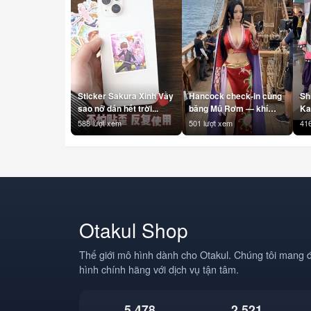
Sticker Sakura Xinh Vầy
Hancock check-in cùng
Sh
sao nỡ dán hết trời...
băng Mũ Rơm — khí
Ka
chất Nữ Hoàng là không
#S
588 lượt xem
501 lượt xem
416
cần filter 👑
#K
#BoaHancock
#K
#Hancock #OnePiece
#D
#BangMuRom
#A
#StrawHatPirates
#A
#Anime #AnimeVN
#
#Otakul #BBCOSPLAY
#T
#Cosplay
Otakul Shop
Thế giới mô hình dành cho Otakul. Chúng tôi mang 
hình chính hãng với dịch vụ tận tâm.
5,478
2,521