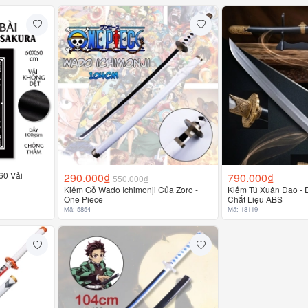
60 Vải
290.000₫
790.000₫
550.000₫
Kiếm Gỗ Wado Ichimonji Của Zoro -
Kiếm Tú Xuân Đao - 
One Piece
Chất Liệu ABS
Mã: 5854
Mã: 18119