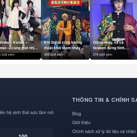
inobu × Kanae ×
Khi Giyuu cũng không
Giyuu nhảy, và cả
nao — cùng một nhịp.
thoát khỏi team nhảy
fandom đứng hình.
hinobu #Kanae
cùng Tanjiro & Zenitsu
#Giyuu #TomiokaGiyuu
 lượt xem
383 lượt xem
376 lượt xem
anao
😅 #Giyuu #Tanjiro
#KimetsuNoYaiba
imetsuNoYaiba
#Zenitsu
#DemonSlayer
emonSlayer
#KimetsuNoYaiba
#AnimeHai
nimeDance
#DemonSlayer
#NhanVatAnime #Otakul
nimeHai #Otakul
#AnimeHai
#BBCOSPLAY
BBCOSPLAY
#TeamDemonSlayer
#TrendAnime
rendAnime
#Otakul #BBCOSPLAY
#TrendAnime
THÔNG TIN & CHÍNH S
đến hệ sinh thái sưu tầm mô
Blog
Giới thiệu
Chính sách xử lý dữ liệu cá nhân
100