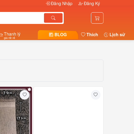
Đăng Nhập
Đăng Ký
Thanh lý
BLOG
Thích
Lịch sử
giá rất rẻ