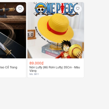
89.000₫
Đao Cổ Trang
Nón Luffy (Mũ Rơm Luffy) 35Cm - Màu
Vàng
Mã: 6811