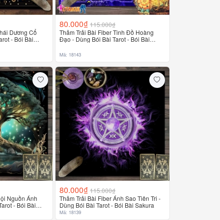
80.000₫
115.000₫
Thái Dương Cổ
Thảm Trải Bài Fiber Tinh Đồ Hoàng
rot - Bói Bài
Đạo - Dùng Bói Bài Tarot - Bói Bài
Sakura
Mã: 18143
80.000₫
115.000₫
 Cội Nguồn Ánh
Thảm Trải Bài Fiber Ánh Sao Tiên Tri -
arot - Bói Bài
Dùng Bói Bài Tarot - Bói Bài Sakura
Mã: 18139