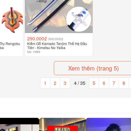
290.000₫
390.000₫
Trụ Rengoku
Kiếm Gỗ Kamado Tanjiro Thế Hệ Đầu
iba
Tiên - Kimetsu No Yaiba
Mã: 14969
Xem thêm (trang 5)
(current)
1
2
3
4 / 35
5
6
7
8