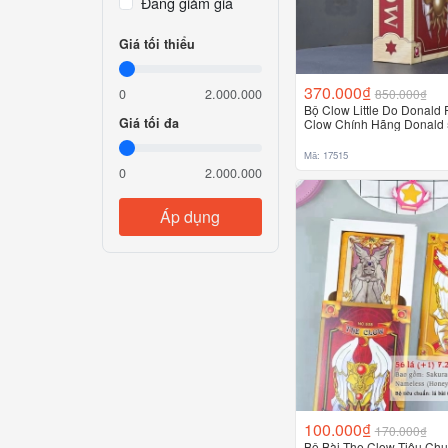
Đang giảm giá
Giá tối thiểu
370.000₫
850.000₫
0
2.000.000
Bộ Clow Little Do Donald 
Giá tối đa
Clow Chính Hãng Donald 
Mã: 17515
0
2.000.000
Áp dụng
100.000₫
170.000₫
Bộ Bài The Clow Tiêu Chu