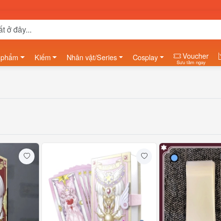
Voucher
 phẩm
Kiếm
Nhân vật/Series
Cosplay
Sưu tầm ngay