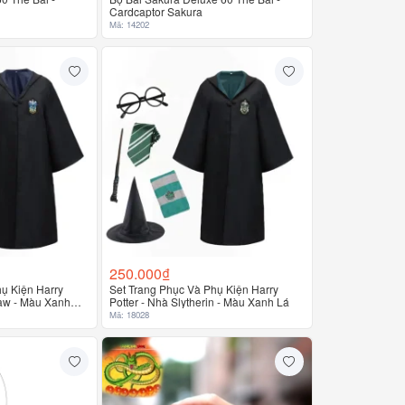
Cardcaptor Sakura
Mã: 14202
250.000₫
hụ Kiện Harry
Set Trang Phục Và Phụ Kiện Harry
law - Màu Xanh
Potter - Nhà Slytherin - Màu Xanh Lá
Mã: 18028