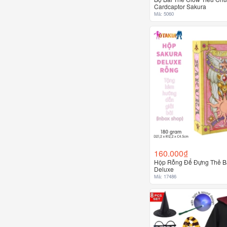
Cardcaptor Sakura
Mã: 5060
160.000₫
Hộp Rỗng Để Đựng Thẻ B
Deluxe
Mã: 17486