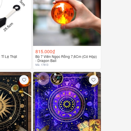
815.000₫
Tỉ Lệ Thật
Bộ 7 Viên Ngọc Rồng 7,6Cm (Có Hộp)
- Dragon Ball
Mã: 17813