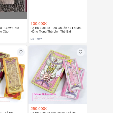
100.000₫
ra - Clow Card
Bộ Bài Sakura Tiêu Chuẩn 57 Lá Màu
ao Cấp
Hồng Trong Thủ Lĩnh Thẻ Bài
Mã: 15287
250.000₫
0 Thẻ Bài -
Bộ Bài Sakura Deluxe 60 Thẻ Bài -