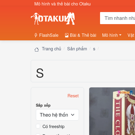
Mô hình và thẻ bài cho Otaku
FlashSale
Bài & Thẻ bài
Mô hình
Vật
Trang chủ
Sản phẩm
s
S
Reset
Sắp xếp
Có freeship