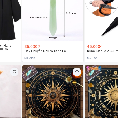
ện Harry
35.000₫
45.000₫
Màu Đỏ
Dây Chuyền Naruto Xanh Lá
Kunai Naruto 26.5Cm 
Mã: 6773
Mã: 1343