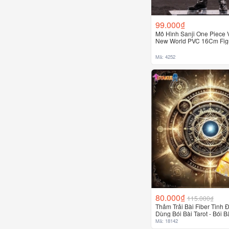
99.000₫
Mô Hình Sanji One Piece V
New World PVC 16Cm Figu
Anime Vua Hải Tặc
Mã: 4252
80.000₫
115.000₫
Thảm Trải Bài Fiber Tinh Đ
Dùng Bói Bài Tarot - Bói B
Mã: 18142