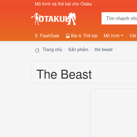
Mô hình và thẻ bài cho Otaku
FlashSale
Bài & Thẻ bài
Mô hình
Vật
Trang chủ
Sản phẩm
the beast
The Beast