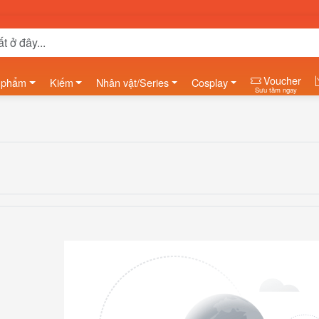
Voucher
 phẩm
Kiếm
Nhân vật/Series
Cosplay
Sưu tầm ngay