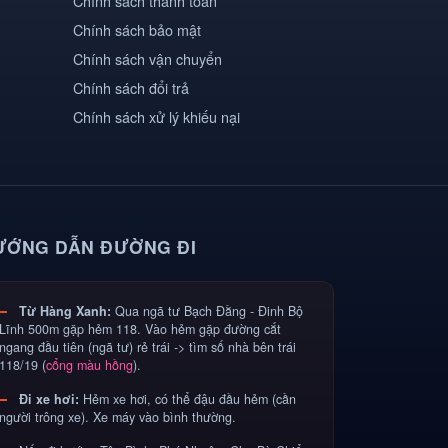
Chính sách thanh toán
#MagicTrick #Trend
Chính sách bảo mật
Chính sách vận chuyển
Chính sách đổi trả
Chính sách xử lý khiếu nại
ƯỚNG DẪN ĐƯỜNG ĐI
Từ Hàng Xanh:
Qua ngã tư Bạch Đằng - Đinh Bộ
Lĩnh 500m gặp hẻm 118. Vào hẻm gặp đường cắt
ngang đầu tiên (ngã tư) rẻ trái -> tìm số nhà bên trái
118/19 (
cổng màu hồng
).
Đi xe hơi:
Hẻm xe hơi, có thể đậu đầu hẻm (cần
người trông xe). Xe máy vào bình thường.