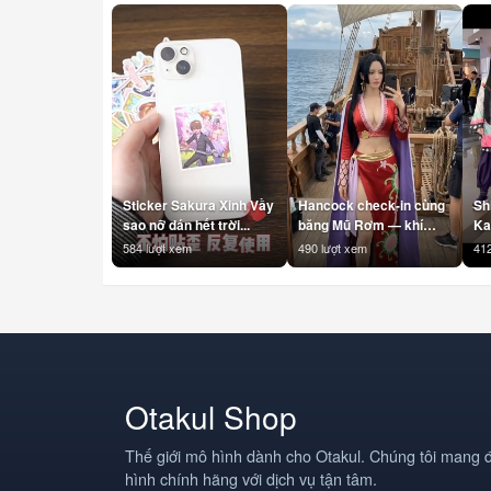
Sticker Sakura Xinh Vầy
Hancock check-in cùng
Sh
sao nỡ dán hết trời...
băng Mũ Rơm — khí
Ka
chất Nữ Hoàng là không
#S
584 lượt xem
490 lượt xem
412
cần filter 👑
#K
#BoaHancock
#K
#Hancock #OnePiece
#D
#BangMuRom
#A
#StrawHatPirates
#A
#Anime #AnimeVN
#
#Otakul #BBCOSPLAY
#T
#Cosplay
Otakul Shop
Thế giới mô hình dành cho Otakul. Chúng tôi mang 
hình chính hãng với dịch vụ tận tâm.