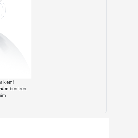
m kiếm!
bên trên.
phẩm
iếm