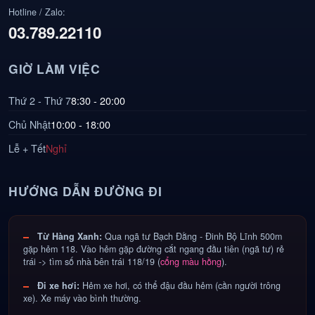
Hotline / Zalo:
03.789.22110
GIỜ LÀM VIỆC
Thứ 2 - Thứ 7
8:30 - 20:00
Chủ Nhật
10:00 - 18:00
Lễ + Tết
Nghỉ
HƯỚNG DẪN ĐƯỜNG ĐI
Từ Hàng Xanh:
Qua ngã tư Bạch Đằng - Đinh Bộ Lĩnh 500m
gặp hẻm 118. Vào hẻm gặp đường cắt ngang đầu tiên (ngã tư) rẻ
trái -> tìm số nhà bên trái 118/19 (
cổng màu hồng
).
Đi xe hơi:
Hẻm xe hơi, có thể đậu đầu hẻm (cần người trông
xe). Xe máy vào bình thường.