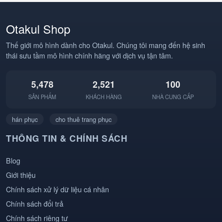
#BangMuRom
#AnimeDance
#StrawHatPirates
#AnimeHai #Otakul
#Anime #AnimeVN
#BBCOSPLAY
Otakul Shop
#Otakul #BBCOSPLAY
#TrendAnime
#Cosplay
Thế giới mô hình dành cho Otakul. Chúng tôi mang đến hệ sinh
thái sưu tầm mô hình chính hãng với dịch vụ tận tâm.
5,478
2,521
100
SẢN PHẨM
KHÁCH HÀNG
NHÀ CUNG CẤP
hán phục
cho thuê trang phục
THÔNG TIN & CHÍNH SÁCH
Blog
Giới thiệu
Chính sách xử lý dữ liệu cá nhân
Chính sách đổi trả
Chính sách riêng tư