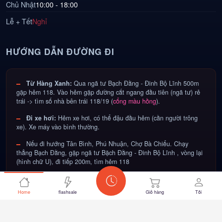
Chủ Nhật
10:00 - 18:00
Lễ + Tết
Nghỉ
HƯỚNG DẪN ĐƯỜNG ĐI
Từ Hàng Xanh:
Qua ngã tư Bạch Đằng - Đinh Bộ Lĩnh 500m
gặp hẻm 118. Vào hẻm gặp đường cắt ngang đầu tiên (ngã tư) rẻ
trái -> tìm số nhà bên trái 118/19 (
cổng màu hồng
).
Đi xe hơi:
Hẻm xe hơi, có thể đậu đầu hẻm (cần người trông
xe). Xe máy vào bình thường.
Nếu đi hướng Tân Bình, Phú Nhuận, Chợ Bà Chiểu. Chạy
thẳng Bạch Đằng, gặp ngã tư Bặch Đằng - Đinh Bộ Lĩnh , vòng lại
(hình chữ U), đi tiếp 200m, tìm hẻm 118
Home
flashsale
Giỏ hàng
Tôi
© 2012-2026 Copyright
otakul.com
- Bảo lưu mọi quyền.