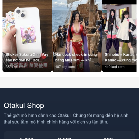
Sticker Sakura Xinh Vầy
Hancock check-in cùng
Shinobu × Kanae ×
sao nỡ dán hết trời...
băng Mũ Rơm — khí
Kanao — cùng một 
chất Nữ Hoàng là không
#Shinobu #Kanae
582 lượt xem
487 lượt xem
410 lượt xem
cần filter 👑
#Kanao
#BoaHancock
#KimetsuNoYaiba
#Hancock #OnePiece
#DemonSlayer
#BangMuRom
#AnimeDance
#StrawHatPirates
#AnimeHai #Otakul
#Anime #AnimeVN
#BBCOSPLAY
Otakul Shop
#Otakul #BBCOSPLAY
#TrendAnime
#Cosplay
Thế giới mô hình dành cho Otakul. Chúng tôi mang đến hệ sinh
thái sưu tầm mô hình chính hãng với dịch vụ tận tâm.