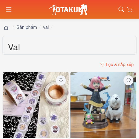
Sản phẩm
val
Val
Lọc & sắp xếp