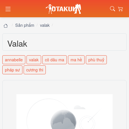
Sản phẩm
valak
Valak
annabelle
valak
cô dâu ma
ma hề
phù thuỷ
pháp sư
cương thi