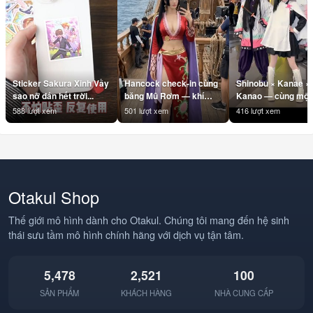
Sticker Sakura Xinh Vầy
Hancock check-in cùng
Shinobu × Kanae ×
sao nỡ dán hết trời...
băng Mũ Rơm — khí
Kanao — cùng một 
chất Nữ Hoàng là không
#Shinobu #Kanae
588 lượt xem
501 lượt xem
416 lượt xem
cần filter 👑
#Kanao
#BoaHancock
#KimetsuNoYaiba
#Hancock #OnePiece
#DemonSlayer
#BangMuRom
#AnimeDance
#StrawHatPirates
#AnimeHai #Otakul
#Anime #AnimeVN
#BBCOSPLAY
Otakul Shop
#Otakul #BBCOSPLAY
#TrendAnime
#Cosplay
Thế giới mô hình dành cho Otakul. Chúng tôi mang đến hệ sinh
thái sưu tầm mô hình chính hãng với dịch vụ tận tâm.
5,478
2,521
100
SẢN PHẨM
KHÁCH HÀNG
NHÀ CUNG CẤP