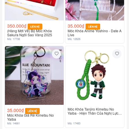
350.000₫
35.000₫
LIÊN HỆ
LIÊN HỆ
(Hàng Mới Về) Bộ Móc Khóa
Móc Khóa Anime Yoshino - Date A
Sakura Ngôi Sao Vàng 2025
Live
Mã: 17738
Mã: 12626
Móc Khóa Tanjiro Kimetsu No
35.000₫
LIÊN HỆ
Yaiba - Hiện Thân Của Nghị Lực
Móc Khóa Giá Rẻ Kimetsu No
Và Tình Thân
Yaiba
Mã: 14661
Mã: 17483