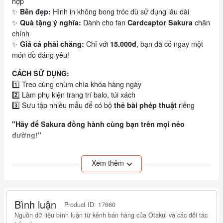
hợp
✨
Hình in không bong tróc dù sử dụng lâu dài
Bền đẹp:
✨
Dành cho fan
chân
Quà tặng ý nghĩa:
Cardcaptor Sakura
chính
✨
Chỉ với
, bạn đã có ngay một
Giá cả phải chăng:
15.000đ
món đồ đáng yêu!
CÁCH SỬ DỤNG:
1️⃣ Treo cùng chùm chìa khóa hàng ngày
2️⃣ Làm phụ kiện trang trí balo, túi xách
3️⃣ Sưu tập nhiều mẫu để có bộ
riêng
thẻ bài phép thuật
"Hãy để Sakura đồng hành cùng bạn trên mọi nẻo
đường!"
#MocKhoaSakura #CardcaptorSakura #PhuKienAnime
Xem thêm
#MocKhoaDeThuong #QuaTangFan #SakuraMagic
#DoChoiAnime
📌
Lưu ý:
Bình luận
Product ID: 17660
Sản phẩm là đồ lưu niệm, không phải đồ chơi trẻ em
Nguồn dữ liệu bình luận từ kênh bán hàng của Otakul và các đối tác