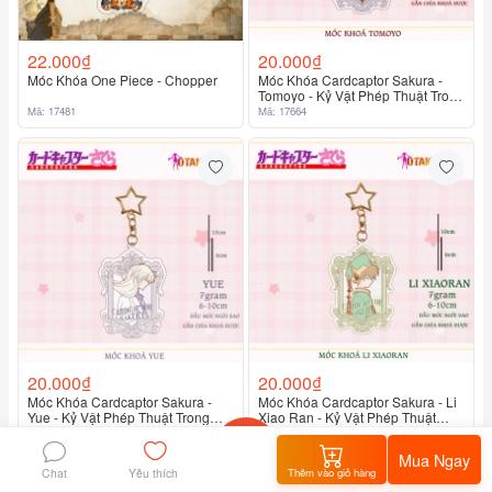
22.000₫
20.000₫
Móc Khóa One Piece - Chopper
Móc Khóa Cardcaptor Sakura -
Tomoyo - Kỷ Vật Phép Thuật Trong
Tầm Tay
Mã: 17481
Mã: 17664
20.000₫
20.000₫
Móc Khóa Cardcaptor Sakura -
Móc Khóa Cardcaptor Sakura - Li
Yue - Kỷ Vật Phép Thuật Trong
Xiao Ran - Kỷ Vật Phép Thuật
Tầm Tay
Trong Tầm Tay
Mã: 17663
Mã: 17662
Mua Ngay
Chat
Thêm vào giỏ hàng
Yêu thích
Home
flashsale
Giỏ hàng
Tôi