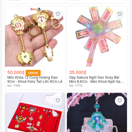
50.000₫
35.000₫
LIÊN HỆ
Móc Khóa 12 Cung Hoàng Đạo
Gậy Sakura Ngôi Sao Xoay Bài
9Cm - Khoá Fairy Tail Lớn 9Cm Lẻ
Mini 8,6Cm - Móc Khoá Ngôi Sao
Sakura
Mã: 17990
Mã: 17772