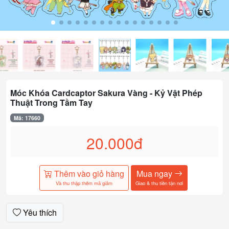
Móc Khóa Cardcaptor Sakura Vàng - Kỷ Vật Phép
Thuật Trong Tầm Tay
Mã: 17660
20.000đ
Thêm vào giỏ hàng
Mua ngay
Và thu thập thêm mã giảm
Giao & thu tiền tận nơi
Yêu thích