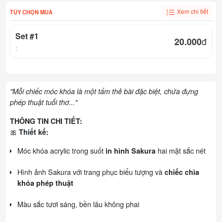
Xem chi tiết
TÙY CHỌN MUA
Set #1
20.000
đ
:
"Mỗi chiếc móc khóa là một tấm thẻ bài đặc biệt, chứa đựng
phép thuật tuổi thơ..."
THÔNG TIN CHI TIẾT:
🎀
Thiết kế:
Móc khóa acrylic trong suốt
hai mặt sắc nét
in hình Sakura
Hình ảnh Sakura với trang phục biểu tượng và
chiếc chìa
khóa phép thuật
Màu sắc tươi sáng, bền lâu không phai