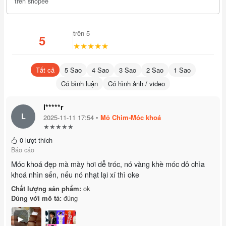
trên shopee
Tránh tiếp xúc với nhiệt độ cao hoặc hóa chất mạnh
trên 5
5
★★★★★
Tất cả
5 Sao
4 Sao
3 Sao
2 Sao
1 Sao
Có bình luận
Có hình ảnh / video
l*****r
L
2025-11-11 17:54 •
Mỏ Chim-Móc khoá
★★★★★
0 lượt thích
Báo cáo
Móc khoá đẹp mà mày hơi dễ tróc, nó vàng khè móc dô chìa
khoá nhìn sến, nếu nó nhạt lại xí thì oke
Chất lượng sản phẩm:
ok
Đúng với mô tả:
đúng
▶