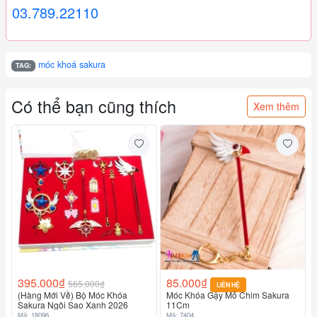
03.789.22110
móc khoá sakura
TAG:
Có thể bạn cũng thích
Xem thêm
395.000₫
85.000₫
565.000₫
LIÊN HỆ
(Hàng Mới Về) Bộ Móc Khóa
Móc Khóa Gậy Mỏ Chim Sakura
Sakura Ngôi Sao Xanh 2026
11Cm
Mã: 18096
Mã: 7404