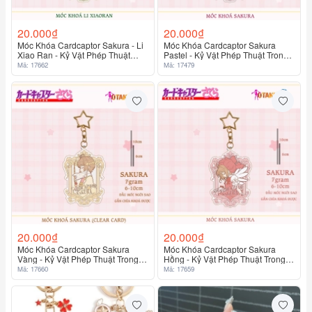
20.000₫
20.000₫
Móc Khóa Cardcaptor Sakura - Li
Móc Khóa Cardcaptor Sakura
Xiao Ran - Kỷ Vật Phép Thuật
Pastel - Kỷ Vật Phép Thuật Trong
Trong Tầm Tay
Tầm Tay
Mã: 17662
Mã: 17479
20.000₫
20.000₫
Móc Khóa Cardcaptor Sakura
Móc Khóa Cardcaptor Sakura
Vàng - Kỷ Vật Phép Thuật Trong
Hồng - Kỷ Vật Phép Thuật Trong
Tầm Tay
Tầm Tay
Mã: 17660
Mã: 17659