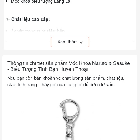
Móc khóa biểu tượng Làng Lá
✨
Chất liệu cao cấp:
Acrylic trong suốt
siêu bền
Xem thêm
In 2 mặt sắc nét không phai màu
Móc kim loại bền bỉ, không gỉ chắc chắn
Thông tin chi tiết sản phẩm Móc Khóa Naruto & Sasuke
- Biểu Tượng Tình Bạn Huyền Thoại
📏
Kích thước:
Nếu bạn còn băn khoăn về chất lượng sản phẩm, chất liệu,
size, tình trạng... hãy gọi cửa húng tôi để được tư vấn.
Chiều cao: 5.5cm (vừa tay)
Trọng lượng: 20g/móc (nhẹ nhàng)
Bao bì: Túi OPP trong suốt bảo vệ
5 LÝ DO BẠN NÊN MUA NGAY:
1️⃣ Bộ đôi hoàn hảo cho fan Naruto