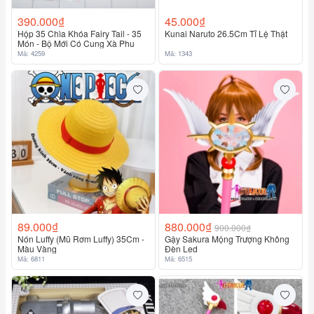
390.000₫
45.000₫
Hộp 35 Chìa Khóa Fairy Tail - 35
Kunai Naruto 26.5Cm Tỉ Lệ Thật
Món - Bộ Mới Có Cung Xà Phu
Mã: 4259
Mã: 1343
89.000₫
880.000₫
900.000₫
Nón Luffy (Mũ Rơm Luffy) 35Cm -
Gậy Sakura Mộng Trượng Không
Màu Vàng
Đèn Led
Mã: 6811
Mã: 6515