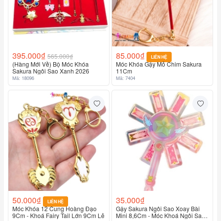
395.000₫
85.000₫
565.000₫
LIÊN HỆ
(Hàng Mới Về) Bộ Móc Khóa
Móc Khóa Gậy Mỏ Chim Sakura
Sakura Ngôi Sao Xanh 2026
11Cm
Mã: 18096
Mã: 7404
50.000₫
35.000₫
LIÊN HỆ
Móc Khóa 12 Cung Hoàng Đạo
Gậy Sakura Ngôi Sao Xoay Bài
9Cm - Khoá Fairy Tail Lớn 9Cm Lẻ
Mini 8,6Cm - Móc Khoá Ngôi Sao