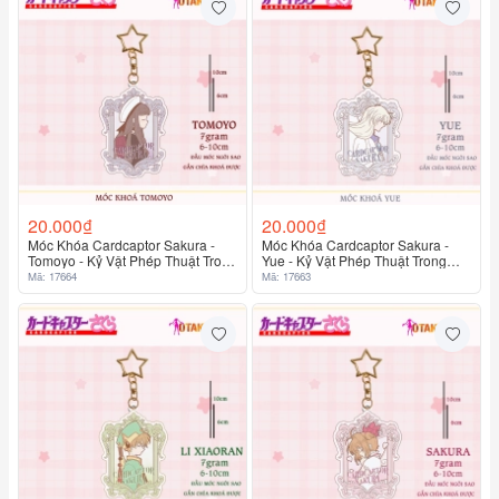
20.000₫
20.000₫
Móc Khóa Cardcaptor Sakura -
Móc Khóa Cardcaptor Sakura -
Tomoyo - Kỷ Vật Phép Thuật Trong
Yue - Kỷ Vật Phép Thuật Trong
Tầm Tay
Tầm Tay
Mã: 17664
Mã: 17663