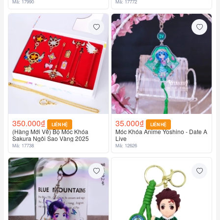
Sakura
Mã: 17990
Mã: 17772
350.000₫
35.000₫
LIÊN HỆ
LIÊN HỆ
(Hàng Mới Về) Bộ Móc Khóa
Móc Khóa Anime Yoshino - Date A
Sakura Ngôi Sao Vàng 2025
Live
Mã: 17738
Mã: 12626