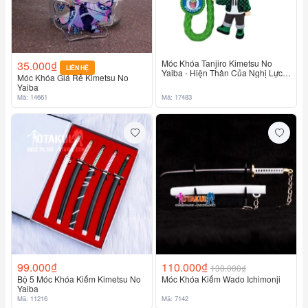
Móc Khóa Tanjiro Kimetsu No
35.000₫
LIÊN HỆ
Yaiba - Hiện Thân Của Nghị Lực
Móc Khóa Giá Rẻ Kimetsu No
Và Tình Thân
Yaiba
Mã: 14661
Mã: 17483
99.000₫
110.000₫
130.000₫
Bộ 5 Móc Khóa Kiếm Kimetsu No
Móc Khóa Kiếm Wado Ichimonji
Yaiba
Mã: 11216
Mã: 7142