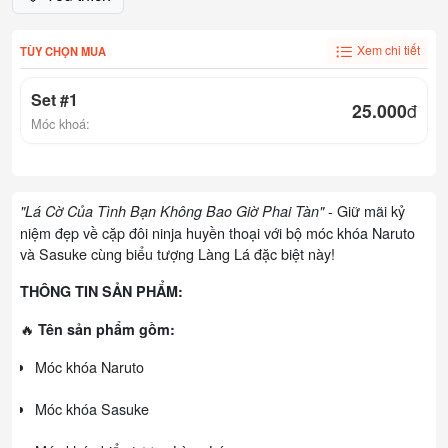
Xem chi tiết
TÙY CHỌN MUA
Set #1
25.000
đ
Móc khoá:
- Giữ mãi kỷ
"Lá Cờ Của Tình Bạn Không Bao Giờ Phai Tàn"
niệm đẹp về cặp đôi ninja huyền thoại với bộ móc khóa Naruto
và Sasuke cùng biểu tượng Làng Lá đặc biệt này!
THÔNG TIN SẢN PHẨM:
🔥
Tên sản phẩm gồm:
Móc khóa Naruto
Móc khóa Sasuke