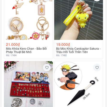
21.000₫
19.000₫
Móc Khóa Kero-Chan - Bảo Bối
Bộ Móc Khóa Cardcaptor Sakura -
Phép Thuật Bé Nhỏ
Triệu Hồi Tuổi Thần Tiên
Mã: 17484
Mã: 17482