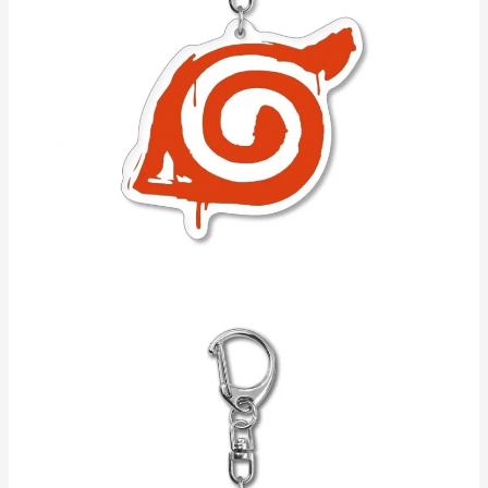
2️⃣ Thiết kế tinh xảo từng chi tiết
3️⃣ Chất liệu an toàn, bền đẹp
4️⃣ Tiện lợi mang theo mọi nơi
5️⃣ Quà tặng ý nghĩa cho bạn bè
CÁCH SỬ DỤNG ĐA NĂNG:
✔ Treo chìa khóa xe, cửa
✔ Trang trí balo, túi xách
✔ Sưu tập cùng các phụ kiện anime khác
#MocKhoaNaruto #NarutoSasuke #PhuKienAnime #LangLa
#Uchiha #DoiNghichThuyen #QuaTangAnime
💬
"Dù là kẻ thù hay đồng đội, mối liên kết giữa chúng ta không
bao giờ đứt" - Hãy để bộ móc khóa này minh chứng cho tình bạn
đặc biệt đó!
📌
Lưu ý:
• Vệ sinh bằng khăn mềm ẩm
• Tránh va đập mạnh
• Sản phẩm dành cho từ 5 tuổi trở lên