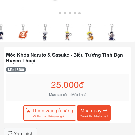
Móc Khóa Naruto & Sasuke - Biểu Tượng Tình Bạn
Huyền Thoại
Mã: 17480
25.000đ
Mua bao gồm: Móc khoá
Thêm vào giỏ hàng
Mua ngay
Và thu thập thêm mã giảm
Giao & thu tiền tận nơi
Yêu thích