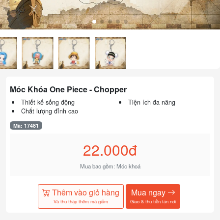
Móc Khóa One Piece - Chopper
Thiết kế sống động
Tiện ích đa năng
Chất lượng đỉnh cao
Mã: 17481
22.000đ
Mua bao gồm: Móc khoá
Thêm vào giỏ hàng
Mua ngay
Và thu thập thêm mã giảm
Giao & thu tiền tận nơi