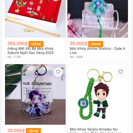
350.000₫
35.000₫
LIÊN HỆ
LIÊN HỆ
(Hàng Mới Về) Bộ Móc Khóa
Móc Khóa Anime Yoshino - Date A
Sakura Ngôi Sao Vàng 2025
Live
Mã: 17738
Mã: 12626
Móc Khóa Tanjiro Kimetsu No
35.000₫
LIÊN HỆ