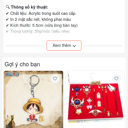
🔍
Thông số kỹ thuật:
✔ Chất liệu: Acrylic trong suốt cao cấp
✔ In 2 mặt sắc nét, không phai màu
✔ Kích thước: 5.5cm (vừa lòng bàn tay)
✔ Trọng lượng: 20g/móc (siêu nhẹ)
✔ Móc kim loại chống gỉ, chắc chắn
Xem thêm
Đơn vị tính: Cái
Gợi ý cho bạn