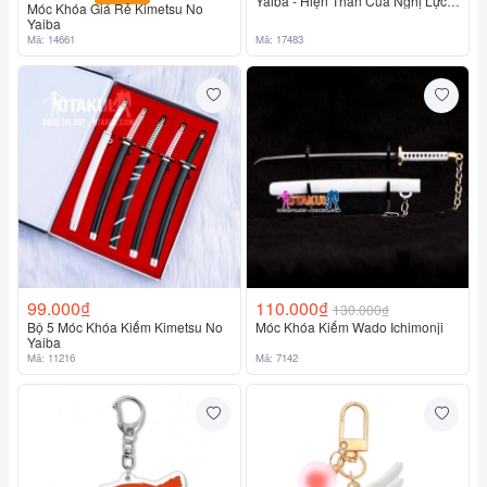
Yaiba - Hiện Thân Của Nghị Lực
Móc Khóa Giá Rẻ Kimetsu No
Và Tình Thân
Yaiba
Mã: 14661
Mã: 17483
99.000₫
110.000₫
130.000₫
Bộ 5 Móc Khóa Kiếm Kimetsu No
Móc Khóa Kiếm Wado Ichimonji
Yaiba
Mã: 11216
Mã: 7142