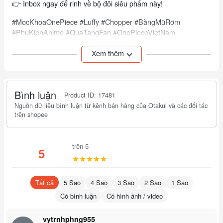
👉 Inbox ngay để rinh về bộ đôi siêu phẩm này!
#MocKhoaOnePiece #Luffy #Chopper #BăngMũRơm
#PhuKienAnime #QuaTangFan #OnePieceVietNam
📌
Lưu ý nhỏ:
Xem thêm
• Dễ dàng vệ sinh bằng khăn mềm
• Tránh tiếp xúc với nhiệt độ cao
• Sản phẩm không dành cho trẻ dưới 3 tuổi
Bình luận
Product ID: 17481
"Hãy để Luffy và Chopper đồng hành cùng bạn trên mọi hành
Nguồn dữ liệu bình luận từ kênh bán hàng của Otakul và các đối tác
trình - Dù là đi tìm kho báu hay chỉ đơn giản là tìm chìa khóa
trên shopee
🌊
xe!"
trên 5
5
★★★★★
Tất cả
5 Sao
4 Sao
3 Sao
2 Sao
1 Sao
Có bình luận
Có hình ảnh / video
vytrnhphng955