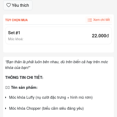
Yêu thích
Xem chi tiết
TÙY CHỌN MUA
Set #1
22.000
đ
Móc khoá:
"Bạn thân là phải luôn bên nhau, dù trên biển cả hay trên móc
khóa của bạn!"
THÔNG TIN CHI TIẾT:
🏴‍☠️
Tên sản phẩm:
Móc khóa Luffy (nụ cười đặc trưng + hình mũ rơm)
Móc khóa Chopper (biểu cảm siêu đáng yêu)