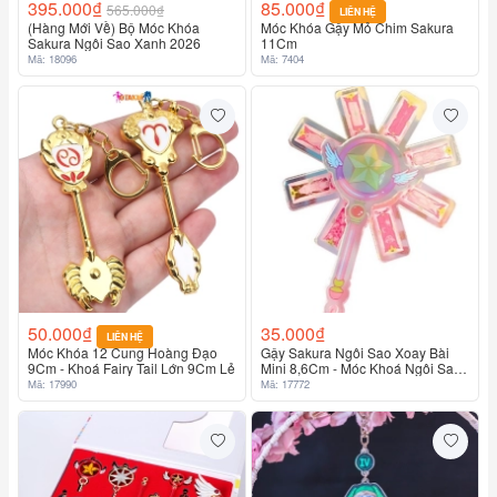
395.000₫
85.000₫
565.000₫
LIÊN HỆ
(Hàng Mới Về) Bộ Móc Khóa
Móc Khóa Gậy Mỏ Chim Sakura
Sakura Ngôi Sao Xanh 2026
11Cm
Mã: 18096
Mã: 7404
50.000₫
35.000₫
LIÊN HỆ
Móc Khóa 12 Cung Hoàng Đạo
Gậy Sakura Ngôi Sao Xoay Bài
9Cm - Khoá Fairy Tail Lớn 9Cm Lẻ
Mini 8,6Cm - Móc Khoá Ngôi Sao
Sakura
Mã: 17990
Mã: 17772