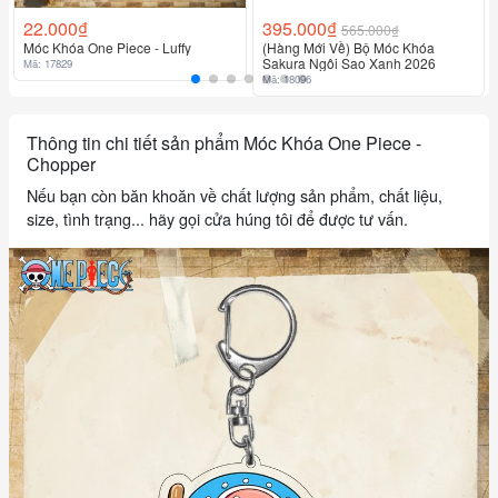
22.000₫
395.000₫
565.000₫
Móc Khóa One Piece - Luffy
(Hàng Mới Về) Bộ Móc Khóa
Sakura Ngôi Sao Xanh 2026
Mã: 17829
Mã: 18096
Thông tin chi tiết sản phẩm Móc Khóa One Piece -
Chopper
Nếu bạn còn băn khoăn về chất lượng sản phẩm, chất liệu,
size, tình trạng... hãy gọi cửa húng tôi để được tư vấn.