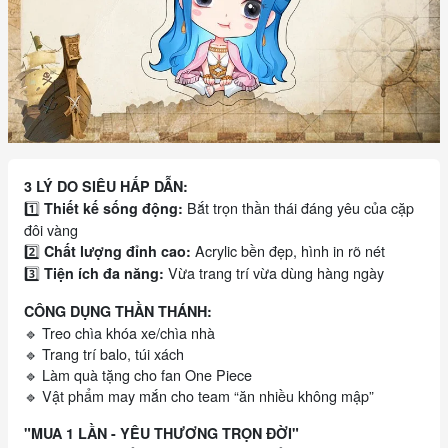
3 LÝ DO SIÊU HẤP DẪN:
1️⃣
Bắt trọn thần thái đáng yêu của cặp
Thiết kế sống động:
đôi vàng
2️⃣
Acrylic bền đẹp, hình in rõ nét
Chất lượng đỉnh cao:
3️⃣
Vừa trang trí vừa dùng hàng ngày
Tiện ích đa năng:
CÔNG DỤNG THẦN THÁNH:
🔹 Treo chìa khóa xe/chìa nhà
🔹 Trang trí balo, túi xách
🔹 Làm quà tặng cho fan One Piece
🔹 Vật phẩm may mắn cho team “ăn nhiều không mập”
"MUA 1 LẦN - YÊU THƯƠNG TRỌN ĐỜI"