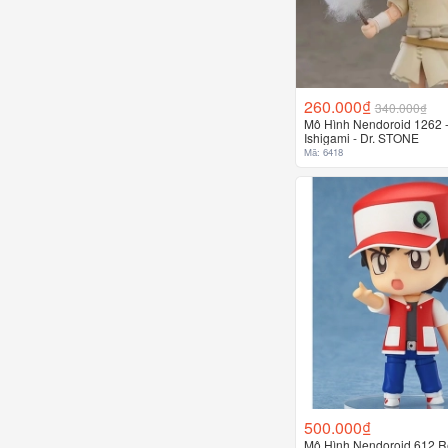
260.000₫
340.000₫
Mô Hình Nendoroid 1262 
Ishigami - Dr. STONE
Mã: 6418
500.000₫
Mô Hình Nendoroid 612 R