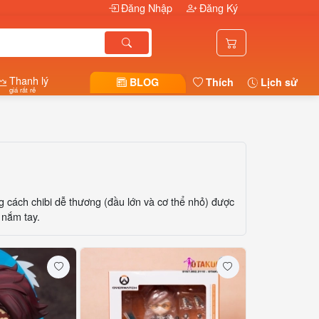
Đăng Nhập
Đăng Ký
Thanh lý
BLOG
Thích
Lịch sử
giá rất rẻ
 cách chibi dễ thương (đầu lớn và cơ thể nhỏ) được
 nắm tay.