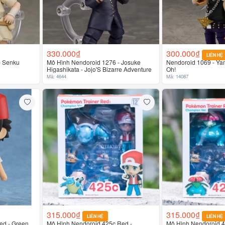
330.000₫
300.000₫
LIÊN HỆ
- Senku
Mô Hình Nendoroid 1276 - Josuke
Nendoroid 1069 - Yam
Higashikata - Jojo'S Bizarre Adventure
Oh!
Mã: 4644
Mã: 14087
315.000₫
315.000₫
LIÊN HỆ
LIÊN HỆ
ed - Green
Mô Hình Nendoroid 425c Red -
Mô Hình Nendoroid 4