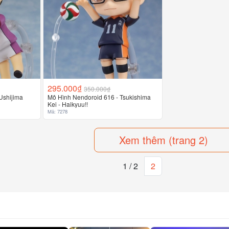
295.000₫
350.000₫
Ushijima
Mô Hình Nendoroid 616 - Tsukishima
Kei - Haikyuu!!
Mã: 7278
Xem thêm (trang 2)
(current)
1 / 2
2