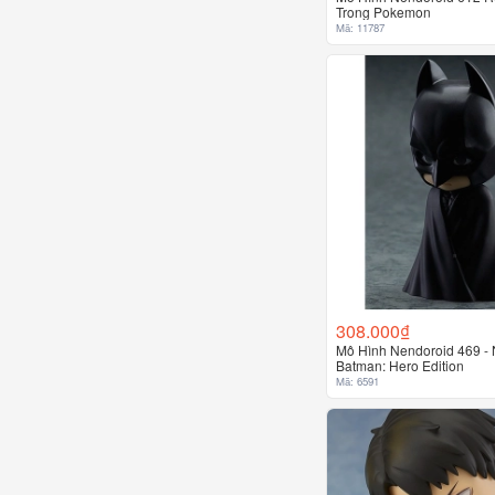
Trong Pokemon
Mã: 11787
308.000₫
Mô Hình Nendoroid 469 -
Batman: Hero Edition
Mã: 6591