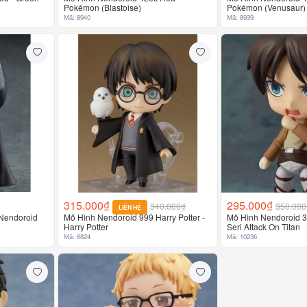
Pokémon (Blastoise)
Pokémon (Venusaur)
Mã: 8940
Mã: 8939
315.000₫
295.000₫
340.000₫
350.000
LIÊN HỆ
 Nendoroid
Mô Hình Nendoroid 999 Harry Potter -
Mô Hình Nendoroid 3
Harry Potter
Seri Attack On Titan
Mã: 8824
Mã: 10236