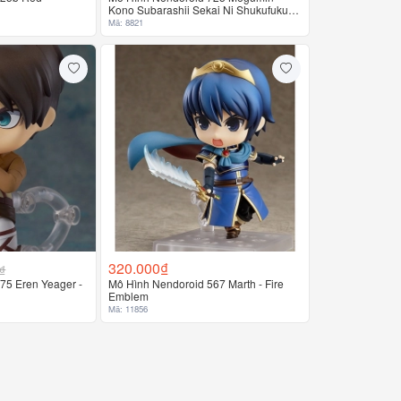
Kono Subarashii Sekai Ni Shukufuku
Wo!
Mã: 8821
320.000₫
₫
75 Eren Yeager -
Mô Hình Nendoroid 567 Marth - Fire
Emblem
Mã: 11856