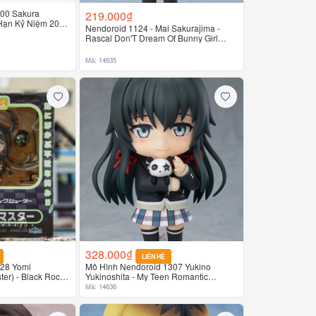
400 Sakura
219.000₫
 Hạn Kỷ Niệm 20
Nendoroid 1124 - Mai Sakurajima -
kura
Rascal Don'T Dream Of Bunny Girl
Senpai
Mã: 14635
328.000₫
LIÊN HỆ
128 Yomi
Mô Hình Nendoroid 1307 Yukino
er) - Black Rock
Yukinoshita - My Teen Romantic
Comedy SNAFU Climax
Mã: 14636