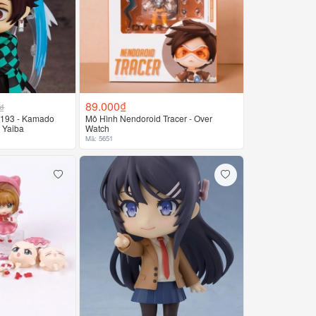
89.000₫
₫
1193 - Kamado
Mô Hình Nendoroid Tracer - Over
o Yaiba
Watch
Mã: 5651