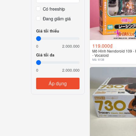
Có freeship
Đang giảm giá
Giá tối thiểu
119.000₫
0
2.000.000
Mô Hình Nendoroid 109 - 
Giá tối đa
- Vocaloid
Mã: 6138
0
2.000.000
Áp dụng