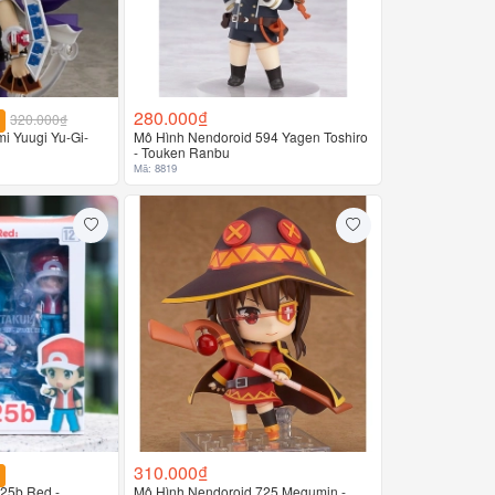
280.000₫
320.000₫
i Yuugi Yu-Gi-
Mô Hình Nendoroid 594 Yagen Toshiro
- Touken Ranbu
Mã: 8819
310.000₫
25b Red -
Mô Hình Nendoroid 725 Megumin -