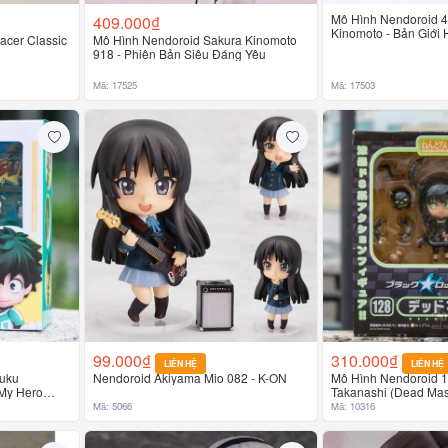
Mô Hình Nendoroid 
409.000₫
Kinomoto - Bản Giới
acer Classic
Mô Hình Nendoroid Sakura Kinomoto
Năm Card Captor Sa
918 - Phiên Bản Siêu Đáng Yêu
Mã: 17525
Mã: 17503
99.000₫
310.000₫
LIÊN HỆ
LIÊN HỆ
zuku
Nendoroid Akiyama Mio 082 - K-ON
Mô Hình Nendoroid 
 My Hero
Takanashi (Dead Mast
Shooter
Mã: 5066
Mã: 10316