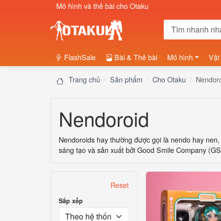
Mô hình và thẻ bài cho Otaku
FlashSale
Bài & Thẻ bài
Mô hình
Vật
Trang chủ
Sản phẩm
Cho Otaku
Nendor
Nendoroid
Nendoroids hay thường được gọi là nendo hay nen, 
sáng tạo và sản xuất bởi Good Smile Company (GS
Reset
Sắp xếp