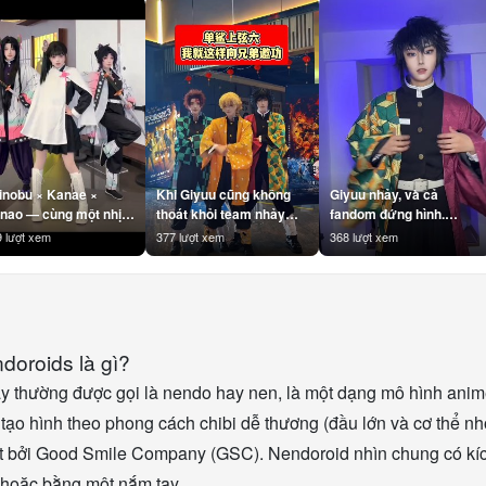
inobu × Kanae ×
Khi Giyuu cũng không
Giyuu nhảy, và cả
nao — cùng một nhịp.
thoát khỏi team nhảy
fandom đứng hình.
hinobu #Kanae
cùng Tanjiro & Zenitsu
#Giyuu #TomiokaGiyuu
 lượt xem
377 lượt xem
368 lượt xem
anao
😅 #Giyuu #Tanjiro
#KimetsuNoYaiba
imetsuNoYaiba
#Zenitsu
#DemonSlayer
emonSlayer
#KimetsuNoYaiba
#AnimeHai
nimeDance
#DemonSlayer
#NhanVatAnime #Otakul
nimeHai #Otakul
#AnimeHai
#BBCOSPLAY
BBCOSPLAY
#TeamDemonSlayer
#TrendAnime
doroids là gì?
rendAnime
#Otakul #BBCOSPLAY
y thường được gọi là nendo hay nen, là một dạng mô hình anime
#TrendAnime
tạo hình theo phong cách chibi dễ thương (đầu lớn và cơ thể n
ất bởi Good Smile Company (GSC). Nendoroid nhìn chung có kí
hoặc bằng một nắm tay.