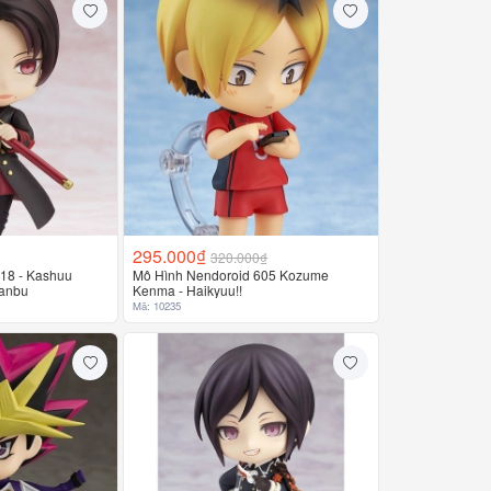
295.000₫
320.000₫
18 - Kashuu
Mô Hình Nendoroid 605 Kozume
Ranbu
Kenma - Haikyuu!!
Mã: 10235