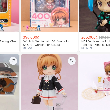
390.000₫
265.000₫
345.000
Racing Miku
Mô Hình Nendoroid 400 Kinomoto
Mô Hình Nendoroid 
Sakura - Cardcaptor Sakura
Tanjirou - Kimetsu N
Mã: 4640
Mã: 14179