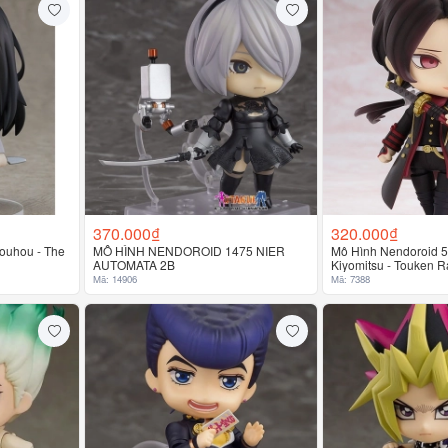
370.000₫
320.000₫
ouhou - The
MÔ HÌNH NENDOROID 1475 NIER
Mô Hình Nendoroid 5
AUTOMATA 2B
Kiyomitsu - Touken 
Mã: 14906
Mã: 7388