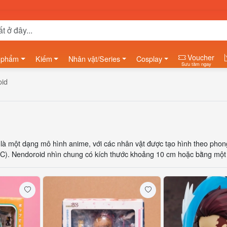
Voucher
 phẩm
Kiếm
Nhân vật/Series
Cosplay
Sưu tầm ngay
oid
là một dạng mô hình anime, với các nhân vật được tạo hình theo phong
C). Nendoroid nhìn chung có kích thước khoảng 10 cm hoặc bằng một