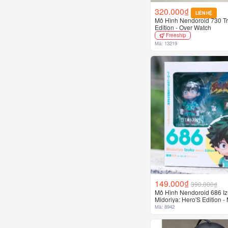
320.000₫
LIÊN HỆ
Mô Hình Nendoroid 730 Tr
Edition - Over Watch
Freeship
Mã: 13219
149.000₫
390.000₫
Mô Hình Nendoroid 686 I
Midoriya: Hero'S Edition -
Academia
Mã: 8942