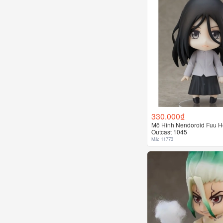
330.000₫
Mô Hình Nendoroid Fuu H
Outcast 1045
Mã: 11773