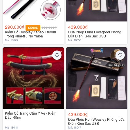
290.000₫
439.000₫
550.000₫
LIÊN HỆ
Kiếm Gỗ Cosplay Kanao Tsuyuri
Đũa Phép Luna Lovegood Phóng
Trong Kimetsu No Yaiba
Lửa Điện Kèm Sạc USB
Mã: 16079
Mã: 18050
Kiếm Cổ Trang Cẩm Y Vệ - Kiếm
439.000₫
Đầu Rồng
Đũa Phép Ron Weasley Phóng Lửa
Điện Kèm Sạc USB
Mã: 18048
Mã: 18047