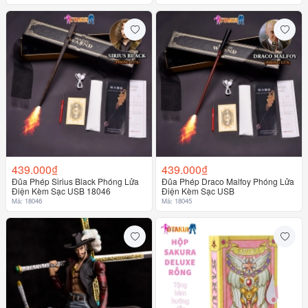
439.000₫
439.000₫
Đũa Phép Sirius Black Phóng Lửa
Đũa Phép Draco Malfoy Phóng Lửa
Điện Kèm Sạc USB 18046
Điện Kèm Sạc USB
Mã: 18046
Mã: 18045