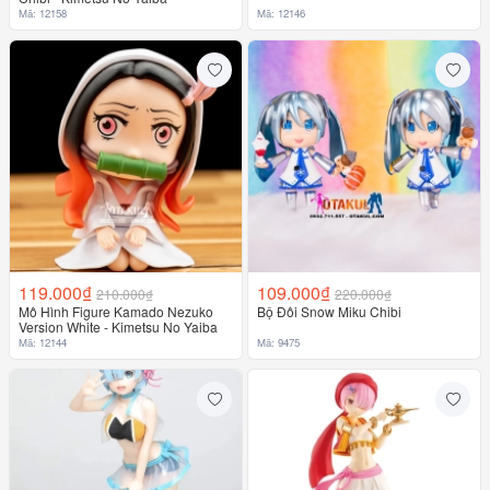
Mã: 12158
Mã: 12146
119.000₫
109.000₫
210.000₫
220.000₫
Mô Hình Figure Kamado Nezuko
Bộ Đôi Snow Miku Chibi
Version White - Kimetsu No Yaiba
Mã: 12144
Mã: 9475