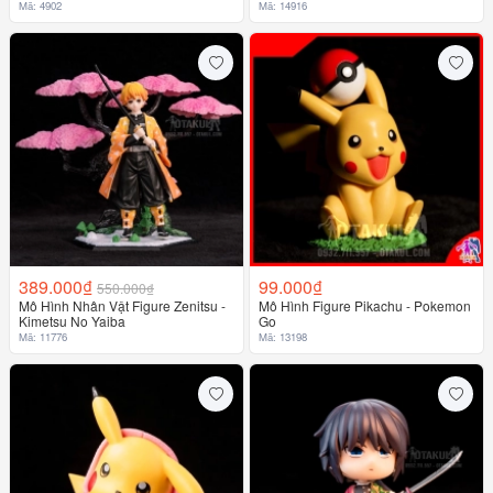
Mã: 4902
Mã: 14916
389.000₫
99.000₫
550.000₫
Mô Hình Nhân Vật Figure Zenitsu -
Mô Hình Figure Pikachu - Pokemon
Kimetsu No Yaiba
Go
Mã: 11776
Mã: 13198