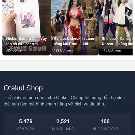
Sticker Sakura Xinh Vầy
Hancock check-in cùng
Shinobu × Kanae ×
sao nỡ dán hết trời...
băng Mũ Rơm — khí
Kanao — cùng một 
chất Nữ Hoàng là không
#Shinobu #Kanae
585 lượt xem
493 lượt xem
413 lượt xem
cần filter 👑
#Kanao
#BoaHancock
#KimetsuNoYaiba
#Hancock #OnePiece
#DemonSlayer
#BangMuRom
#AnimeDance
#StrawHatPirates
#AnimeHai #Otakul
#Anime #AnimeVN
#BBCOSPLAY
Otakul Shop
#Otakul #BBCOSPLAY
#TrendAnime
#Cosplay
Thế giới mô hình dành cho Otakul. Chúng tôi mang đến hệ sinh
thái sưu tầm mô hình chính hãng với dịch vụ tận tâm.
5,478
2,521
100
SẢN PHẨM
KHÁCH HÀNG
NHÀ CUNG CẤP