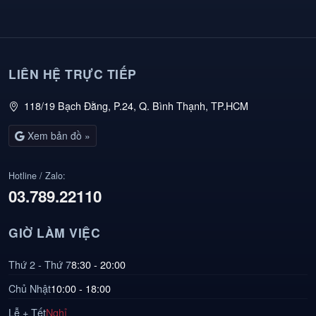
LIÊN HỆ TRỰC TIẾP
118/19 Bạch Đằng, P.24, Q. Bình Thạnh, TP.HCM
Xem bản đồ »
Hotline / Zalo:
03.789.22110
GIỜ LÀM VIỆC
Thứ 2 - Thứ 7
8:30 - 20:00
Chủ Nhật
10:00 - 18:00
Lễ + Tết
Nghỉ