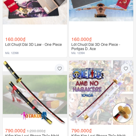
160.000₫
160.000₫
Lót Chuột Dài 3D Law - One Piece
Lót Chuột Dài 3D One Piece -
Portgas D. Ace
Mã: 12398
Mã: 12394
790.000₫
790.000₫
1.200.000₫
Kiếm Kim Loại Phong Thủy Nhật
Kiếm Kim Loại Phong Thủy Nhật: