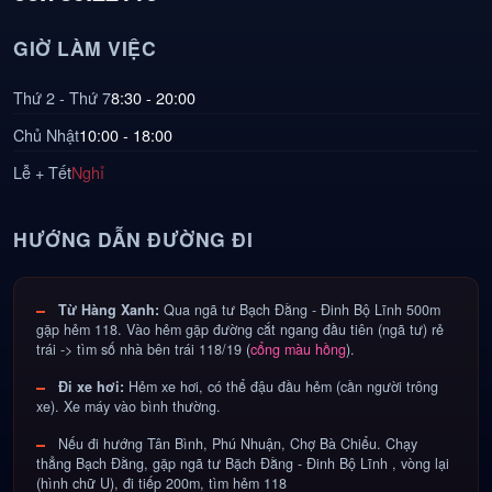
GIỜ LÀM VIỆC
Thứ 2 - Thứ 7
8:30 - 20:00
Chủ Nhật
10:00 - 18:00
Lễ + Tết
Nghỉ
HƯỚNG DẪN ĐƯỜNG ĐI
Từ Hàng Xanh:
Qua ngã tư Bạch Đằng - Đinh Bộ Lĩnh 500m
gặp hẻm 118. Vào hẻm gặp đường cắt ngang đầu tiên (ngã tư) rẻ
trái -> tìm số nhà bên trái 118/19 (
cổng màu hồng
).
Đi xe hơi:
Hẻm xe hơi, có thể đậu đầu hẻm (cần người trông
xe). Xe máy vào bình thường.
Nếu đi hướng Tân Bình, Phú Nhuận, Chợ Bà Chiểu. Chạy
thẳng Bạch Đằng, gặp ngã tư Bặch Đằng - Đinh Bộ Lĩnh , vòng lại
(hình chữ U), đi tiếp 200m, tìm hẻm 118