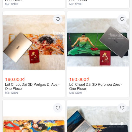
Mã: 12401
Mã: 12400
160.000₫
160.000₫
Lót Chuột Dài 3D Portgas D. Ace -
Lót Chuột Dài 3D Roronoa Zoro -
One Piece
One Piece
Mã: 12396
Mã: 12391