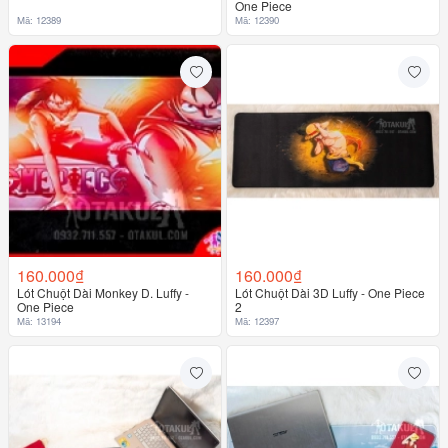
One Piece
Mã: 12389
Mã: 12390
160.000₫
160.000₫
Lót Chuột Dài Monkey D. Luffy -
Lót Chuột Dài 3D Luffy - One Piece
One Piece
2
Mã: 13194
Mã: 12397