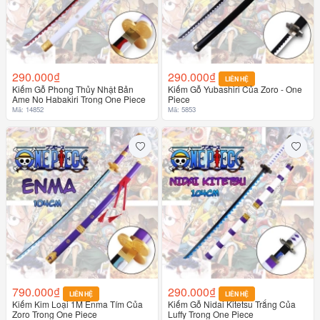
290.000₫
290.000₫
LIÊN HỆ
Kiếm Gỗ Phong Thủy Nhật Bản
Kiếm Gỗ Yubashiri Của Zoro - One
Ame No Habakiri Trong One Piece
Piece
Mã: 14852
Mã: 5853
790.000₫
290.000₫
LIÊN HỆ
LIÊN HỆ
Kiếm Kim Loại 1M Enma Tím Của
Kiếm Gỗ Nidai Kitetsu Trắng Của
Zoro Trong One Piece
Luffy Trong One Piece