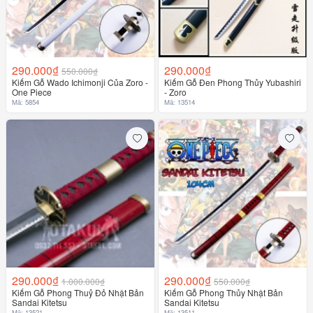
290.000₫
290.000₫
550.000₫
Kiếm Gỗ Wado Ichimonji Của Zoro -
Kiếm Gỗ Đen Phong Thủy Yubashiri
One Piece
- Zoro
Mã: 5854
Mã: 13514
290.000₫
290.000₫
1.000.000₫
550.000₫
Kiếm Gỗ Phong Thuỷ Đỏ Nhật Bản
Kiếm Gỗ Phong Thủy Nhật Bản
Sandai Kitetsu
Sandai Kitetsu
Mã: 13521
Mã: 13511