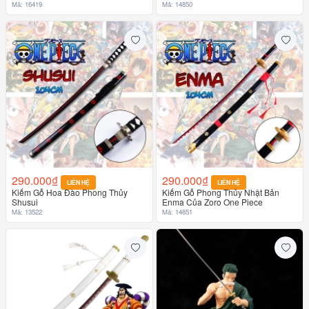
Mã: 16419
Mã: 14850
290.000₫
290.000₫
LIÊN HỆ
LIÊN HỆ
Kiếm Gỗ Hoa Đào Phong Thủy
Kiếm Gỗ Phong Thủy Nhật Bản
Shusui
Enma Của Zoro One Piece
Mã: 13522
Mã: 14851