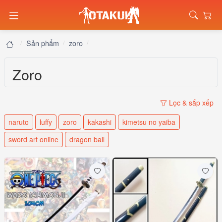
Sản phẩm
zoro
Zoro
Lọc & sắp xếp
naruto
luffy
zoro
kakashi
kimetsu no yaiba
sword art online
dragon ball