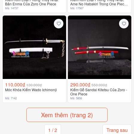
Bản Enma Của Zoro One Piece
Ame No Habakiri Trong One Piece
17567
Mã: 14737
Mã: 17567
110.000₫
290.000₫
130.000₫
550.000₫
Móc Khóa Kiếm Wado Ichimonji
Kiếm Gỗ Sandai Kitetsu Của Zoro -
One Piece
Mã: 7142
Mã: 5856
Xem thêm (trang 2)
1 / 2
Trang sau