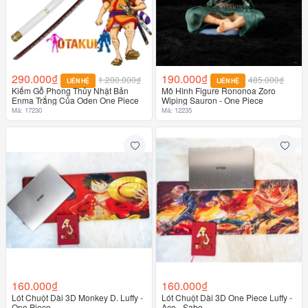
290.000₫
190.000₫
1.200.000₫
485.000₫
LIÊN HỆ
LIÊN HỆ
Kiếm Gỗ Phong Thủy Nhật Bản
Mô Hình Figure Rononoa Zoro
Enma Trắng Của Oden One Piece
Wiping Sauron - One Piece
Mã: 17230
Mã: 12235
160.000₫
160.000₫
Lót Chuột Dài 3D Monkey D. Luffy -
Lót Chuột Dài 3D One Piece Luffy -
One Piece
Ace - Sabo