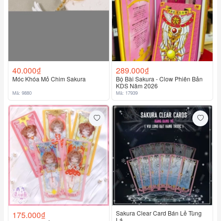
40.000₫
289.000₫
Móc Khóa Mỏ Chim Sakura
Bộ Bài Sakura - Clow Phiên Bản
KDS Năm 2026
Mã: 9880
Mã: 17939
Sakura Clear Card Bán Lẻ Tùng
175.000₫
Lá