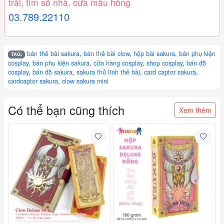
trái, tìm số nhà, cửa màu hồng
03.789.22110
bán thẻ bài sakura
,
bán thẻ bài clow
,
hộp bài sakura
,
bán phụ kiện
TAG:
cosplay
,
bán phụ kiện sakura
,
cửa hàng cosplay
,
shop cosplay
,
bán đồ
cosplay
,
bán đồ sakura
,
sakura thủ lĩnh thẻ bài
,
card captor sakura
,
cardcaptor sakura
,
clow sakura mini
Có thể bạn cũng thích
Xem thêm