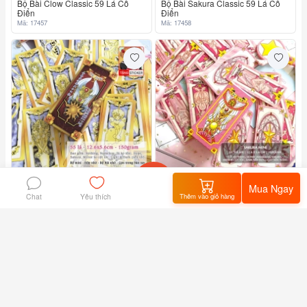
Bộ Bài Clow Classic 59 Lá Cổ
Bộ Bài Sakura Classic 59 Lá Cổ
Điển
Điển
Mã: 17457
Mã: 17458
Mua Ngay
78.000₫
78.000₫
Chat
Thêm vào giỏ hàng
Yêu thích
Home
flashsale
Giỏ hàng
Tôi
Bộ Thẻ Bài Clow Mini 56 Lá
Bộ Thẻ Bài Sakura Mini 55 Lá
Mã: 4189
Mã: 4190