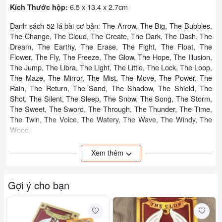
6.5 x 13.4 x 2.7cm
Kích Thước hộp:
​Danh sách 52 lá bài cơ bản: The Arrow, The Big, The Bubbles,
The Change, The Cloud, The Create, The Dark, The Dash, The
Dream, The Earthy, The Erase, The Fight, The Float, The
Flower, The Fly, The Freeze, The Glow, The Hope, The Illusion,
The Jump, The Libra, The Light, The Little, The Lock, The Loop,
The Maze, The Mirror, The Mist, The Move, The Power, The
Rain, The Return, The Sand, The Shadow, The Shield, The
Shot, The Silent, The Sleep, The Snow, The Song, The Storm,
The Sweet, The Sword, The Through, The Thunder, The Time,
The Twin, The Voice, The Watery, The Wave, The Windy, The
Wood.
Cả 2 bộ bài Sakura mini và Clow Mini được bổ sung thêm các lá
Xem thêm
bài sau:
The Nothing
Gợi ý cho bạn
The Hope
Nameless