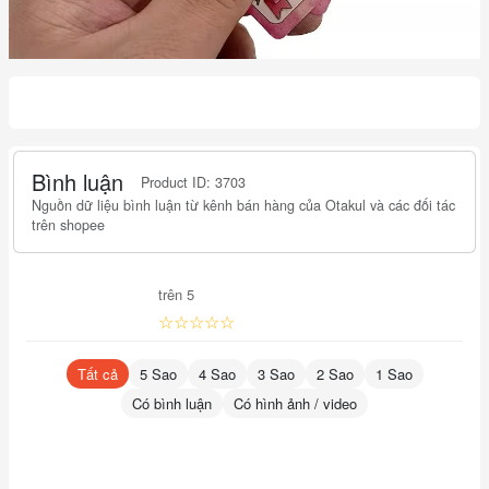
Bình luận
Product ID: 3703
Nguồn dữ liệu bình luận từ kênh bán hàng của Otakul và các đối tác
trên shopee
trên 5
☆☆☆☆☆
Tất cả
5 Sao
4 Sao
3 Sao
2 Sao
1 Sao
Có bình luận
Có hình ảnh / video