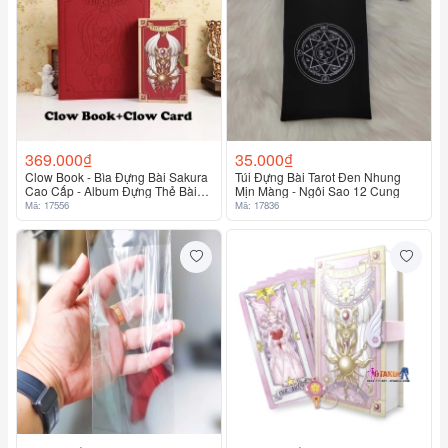
369.000₫
35.000₫
Clow Book - Bìa Đựng Bài Sakura
Túi Đựng Bài Tarot Đen Nhung
Cao Cấp - Album Đựng Thẻ Bài
Mịn Màng - Ngôi Sao 12 Cung
Độc Quyền
Mã: 17556
Mã: 17836