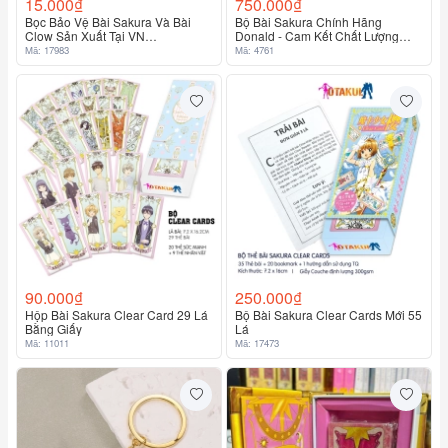
15.000₫
750.000₫
Bọc Bảo Vệ Bài Sakura Và Bài
Bộ Bài Sakura Chính Hãng
Clow Sản Xuất Tại VN
Donald - Cam Kết Chất Lượng
7.8X16.5Cm
Cao Chính Hãng 100%
Mã: 17983
Mã: 4761
90.000₫
250.000₫
Hộp Bài Sakura Clear Card 29 Lá
Bộ Bài Sakura Clear Cards Mới 55
Bằng Giấy
Lá
Mã: 11011
Mã: 17473