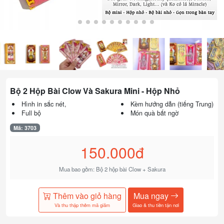
Bộ 2 Hộp Bài Clow Và Sakura Mini - Hộp Nhỏ
Hình in sắc nét,
Kèm hướng dẫn (tiếng Trung)
Full bộ
Món quà bất ngờ
Mã: 3703
150.000đ
Mua bao gồm: Bộ 2 hộp bài Clow + Sakura
Thêm vào giỏ hàng
Mua ngay
Và thu thập thêm mã giảm
Giao & thu tiền tận nơi