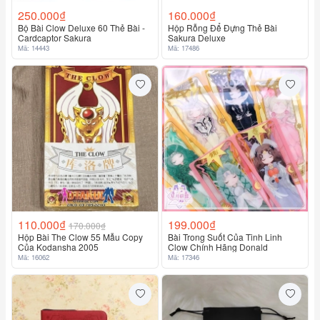
250.000₫
160.000₫
Bộ Bài Clow Deluxe 60 Thẻ Bài -
Hộp Rỗng Để Đựng Thẻ Bài
Cardcaptor Sakura
Sakura Deluxe
Mã: 14443
Mã: 17486
110.000₫
199.000₫
170.000₫
Hộp Bài The Clow 55 Mẫu Copy
Bài Trong Suốt Của Tinh Linh
Của Kodansha 2005
Clow Chính Hãng Donald
Mã: 16062
Mã: 17346