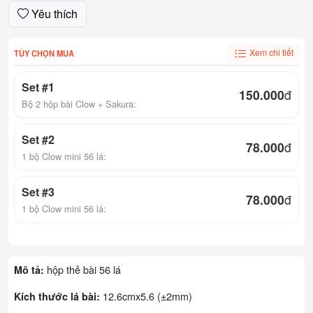
Yêu thích
Xem chi tiết
TÙY CHỌN MUA
Set #1
150.000
đ
Bộ 2 hộp bài Clow + Sakura:
Set #2
78.000
đ
1 bộ Clow mini 56 lá:
Set #3
78.000
đ
1 bộ Clow mini 56 lá:
hộp thẻ bài 56 lá
Mô tả:
12.6cmx5.6 (±2mm)
Kích thước lá bài: