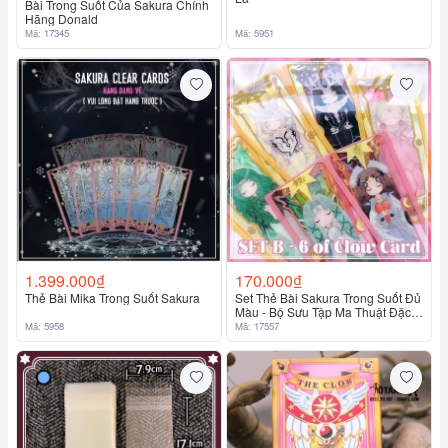
Bài Trong Suốt Của Sakura Chính
Hãng Donald
Mã: 17345
Mã: 5951
1.399.000₫
170.000₫
Thẻ Bài Mika Trong Suốt Sakura
Set Thẻ Bài Sakura Trong Suốt Đủ
Màu - Bộ Sưu Tập Ma Thuật Đặc
Biệt
Mã: 5958
Mã: 17557