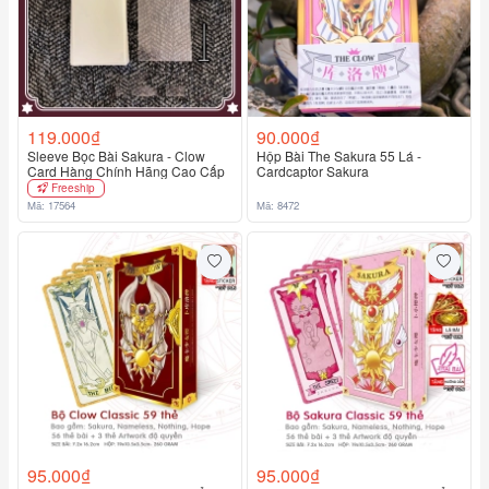
119.000₫
90.000₫
Sleeve Bọc Bài Sakura - Clow
Hộp Bài The Sakura 55 Lá -
Card Hàng Chính Hãng Cao Cấp
Cardcaptor Sakura
Freeship
Mã: 17564
Mã: 8472
95.000₫
95.000₫