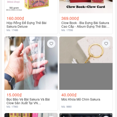
160.000₫
369.000₫
Hộp Rỗng Để Đựng Thẻ Bài
Clow Book - Bìa Đựng Bài Sakura
Sakura Deluxe
Cao Cấp - Album Đựng Thẻ Bài
Độc Quyền
Mã: 17486
Mã: 17556
15.000₫
40.000₫
Bọc Bảo Vệ Bài Sakura Và Bài
Móc Khóa Mỏ Chim Sakura
Clow Sản Xuất Tại VN
7.8X16.5Cm
Mã: 17983
Mã: 9880