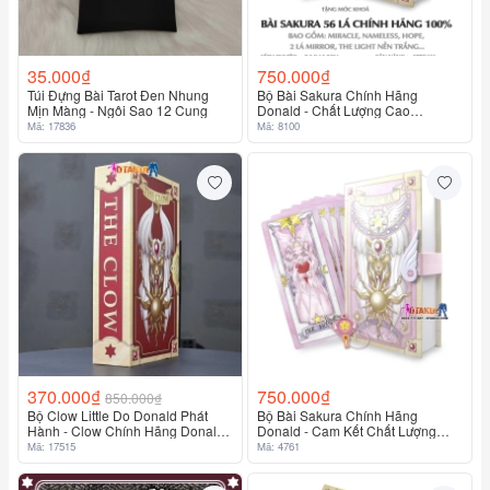
35.000₫
750.000₫
Túi Đựng Bài Tarot Đen Nhung
Bộ Bài Sakura Chính Hãng
Mịn Màng - Ngôi Sao 12 Cung
Donald - Chất Lượng Cao
Cardcaptor Sakura
Mã: 17836
Mã: 8100
370.000₫
750.000₫
850.000₫
Bộ Clow Little Do Donald Phát
Bộ Bài Sakura Chính Hãng
Hành - Clow Chính Hãng Donald
Donald - Cam Kết Chất Lượng
53 Lá
Cao Chính Hãng 100%
Mã: 17515
Mã: 4761