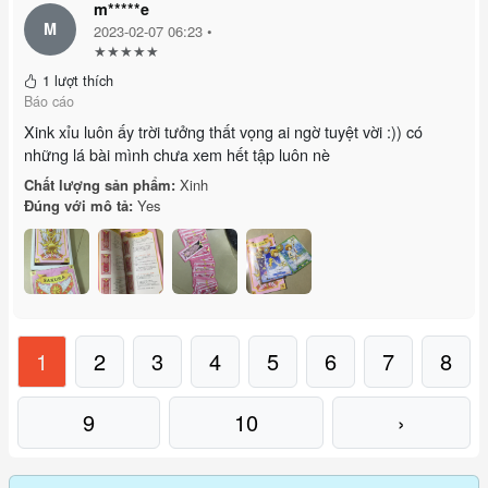
m*****e
M
2023-02-07 06:23 •
★★★★★
1 lượt thích
Báo cáo
Xink xỉu luôn ấy trời tưởng thất vọng ai ngờ tuyệt vời :)) có
những lá bài mình chưa xem hết tập luôn nè
Chất lượng sản phẩm:
Xinh
Đúng với mô tả:
Yes
1
2
3
4
5
6
7
8
9
10
›