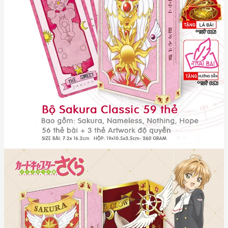
14 The Firey
15 The Float
16 The Flower
17 The Fly
18 The Freeze
19 The Glow
20 The Hope ⭐
21 The Illusion
22 The Jump
23 The Libra
24 The Light (nền sáng) ⭐
25 The Little
26 The Lock
27 The Loop
28 The Maze
29 The Mirror (có cột tóc xanh lá) ⭐
30 The Mist
31 The Move
32 The Nothing ⭐
33 The Power
34 The Rain