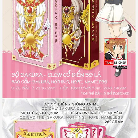
35 The Return
36 The Sand
37 The Shadow
38 The Shield
39 The Shot
40 The Silent
41 The Sleep
42 The Snow
43 The Song
44 The Storm
45 The Sweet
46 The Sword
47 The Time
48 The Twin
49 The Through
50 The Thunder
51 The Voice
52 The Watery
53 The Wave
54 The Windy
55 The Wood