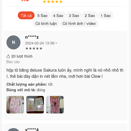
★★★★★
Tất cả
5 Sao
4 Sao
3 Sao
2 Sao
1 Sao
Có bình luận
Có hình ảnh / video
n*****z
N
2024-02-24 13:56 •
★★★★★
20 lượt thích
Báo cáo
hộp tô bằng deluxe Sakura luôn ấy, mình nghĩ là nó nhỏ nhỏ th
í, thẻ bài dày dặn in nét lắm nha, mới hơn bài Clow í
Chất lượng sản phẩm:
tốt
Đúng với mô tả:
đúng
v*****4