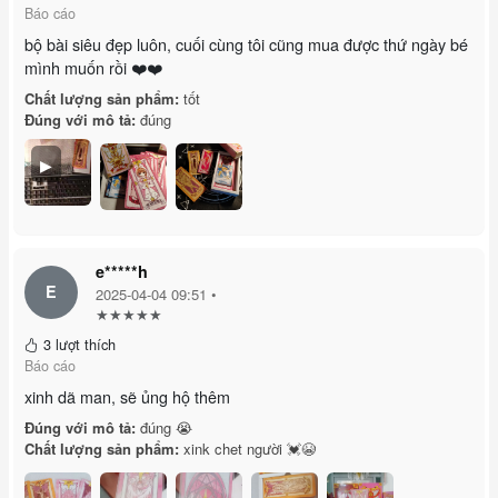
Báo cáo
bộ bài siêu đẹp luôn, cuối cùng tôi cũng mua được thứ ngày bé
mình muốn rồi ❤️❤️
Chất lượng sản phẩm:
tốt
Đúng với mô tả:
đúng
▶
e*****h
E
2025-04-04 09:51 •
★★★★★
3 lượt thích
Báo cáo
xinh dã man, sẽ ủng hộ thêm
Đúng với mô tả:
đúng 😭
Chất lượng sản phẩm:
xink chet người 💓😭