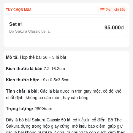
Xem chi tiết
TÙY CHỌN MUA
Set #1
95.000
đ
Bộ Sakura Classic 59 lá:
Hộp thẻ bài 56 + 3 lá bài
Mô tả:
7.2-16.2cm
Kích thước lá bài:
19x10.5x3.5cm
Kích thước hộp:
Các lá bài được in trên giấy mộc, có độ khô
Tính chất lá bài:
nhất định, không có cán màn, hay cán bóng.
260Gram
Trọng lượng:
Đây là bộ bài Sakura Classic 59 lá, có kiểu in cổ điển. Bộ The
Sakura đựng trong hộp giấy cứng, mở kiểu bao diêm, giúp giữ
các lá bài không bị rơi ra. Ngoài ra chúng ta còn được kèm theo