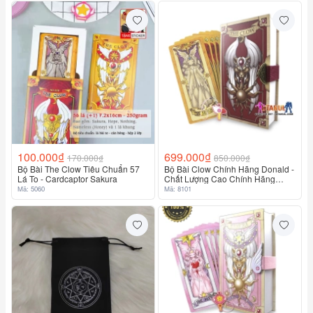
100.000₫
699.000₫
170.000₫
850.000₫
Bộ Bài The Clow Tiêu Chuẩn 57
Bộ Bài Clow Chính Hãng Donald -
Lá To - Cardcaptor Sakura
Chất Lượng Cao Chính Hãng
100%
Mã: 5060
Mã: 8101