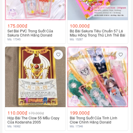
175.000₫
100.000₫
Set Bài PVC Trong Suốt Của
Bộ Bài Sakura Tiêu Chuẩn 57 Lá
Sakura Chính Hãng Donald
Màu Hồng Trong Thủ Lĩnh Thẻ Bài
Mã: 17345
Mã: 15287
110.000₫
199.000₫
170.000₫
Hộp Bài The Clow 55 Mẫu Copy
Bài Trong Suốt Của Tinh Linh
Của Kodansha 2005
Clow Chính Hãng Donald
Mã: 16062
Mã: 17346