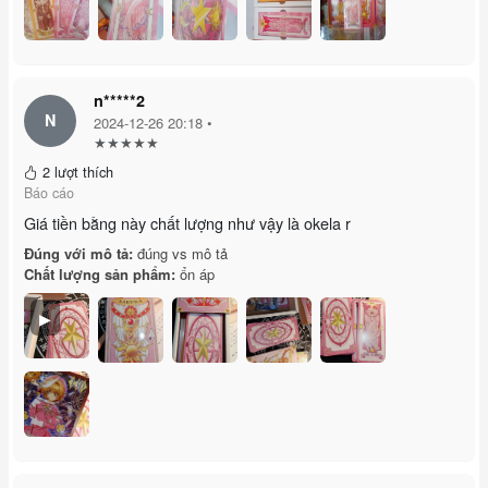
n*****2
N
2024-12-26 20:18 •
★★★★★
2 lượt thích
Báo cáo
Giá tiền bằng này chất lượng như vậy là okela r
Đúng với mô tả:
đúng vs mô tả
Chất lượng sản phẩm:
ổn áp
▶