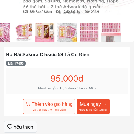
Bộ Bài Sakura Classic 59 Lá Cổ Điển
Mã: 17458
95.000đ
Mua bao gồm: Bộ Sakura Classic 59 lá
Thêm vào giỏ hàng
Mua ngay
Và thu thập thêm mã giảm
Giao & thu tiền tận nơi
Yêu thích