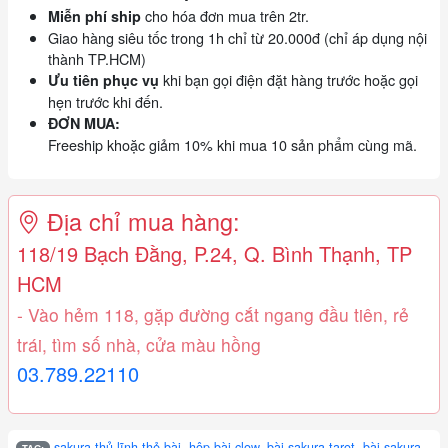
cho hóa đơn mua trên 2tr.
Miễn phí ship
Giao hàng siêu tốc trong 1h chỉ từ 20.000đ (chỉ áp dụng nội
thành TP.HCM)
khi bạn gọi điện đặt hàng trước hoặc gọi
Ưu tiên phục vụ
hẹn trước khi đến.
ĐƠN MUA:
Freeship khoặc giảm 10% khi mua 10 sản phẩm cùng mã.
Địa chỉ mua hàng:
118/19 Bạch Đằng, P.24, Q. Bình Thạnh, TP
HCM
- Vào hẻm 118, gặp đường cắt ngang đầu tiên, rẻ
trái, tìm số nhà, cửa màu hồng
03.789.22110
sakura thủ lĩnh thẻ bài
,
hộp bài clow
,
bài sakura tarot
,
bài sakura