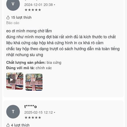
V
2024-12-01 20:38 •
★★★★★
15 lượt thích
Báo cáo
eo ơi mình mong chờ lắm
đúng như mình mong đợi bài rất xinh đủ lá kích thước to chất
liệu khá cứng cáp hộp khá cứng hình in cx khá rõ cầm
chắc tay hộp theo dạng trượt có sách hướng dẫn mà toàn tiếng
nhật nchung siu ưng
Chất lượng sản phẩm:
bìa cứng
Đúng với mô tả:
chính xác
▶
t*****o
T
2025-02-15 12:12 •
★★★★★
4 lượt thích