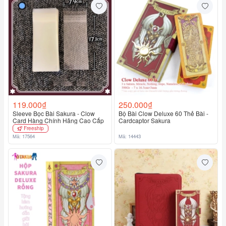
119.000₫
250.000₫
Sleeve Bọc Bài Sakura - Clow
Bộ Bài Clow Deluxe 60 Thẻ Bài -
Card Hàng Chính Hãng Cao Cấp
Cardcaptor Sakura
Freeship
Mã: 17564
Mã: 14443