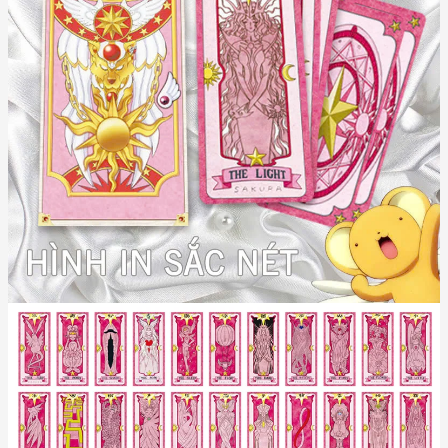
56 1 lá bài in hình sakura cầm cây gậy ⭐
+ 3 thẻ ảnh độc quyền của hãng ⭐
không có The Mirror
Các lá bài không có trong bộ bài này:
không cột tóc, không có Miracle
Đơn vị tính: bộ